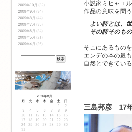
小説家ミヒャエ
2009年10月
(32)
作品の意味を問
2009年9月
(34)
2009年8月
(44)
よい詩とは、
2009年7月
(35)
その詩そのもの
2009年6月
(34)
2009年5月
(21)
2009年4月
(26)
そこにあるもの
エンデの本の最
自然とできてい
2026年8月
月
火
水
木
金
土
日
三島邦彦 17年
1
2
3
4
5
6
7
8
9
10
11
12
13
14
15
16
17
18
19
20
21
22
23
24
25
26
27
28
29
30
31