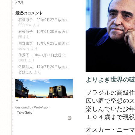
« 9月
最近のコメント
石橋涼子 20年9月27日放送
に
000mhz
より
石橋涼子 19年6月30日放送
に
関
より
川野康之 18年6月23日放送
に
selene
より
薄景子 18年3月25日放送
に
Oura
より
佐藤理人 17年7月29日放送
に
どぼこん
より
よりよき世界の
ブラジルの高級
広い庭で空想の
★
楽しんでいた少
designed by WebVision
Taku Saito
１０４歳まで現
オスカー・ニー