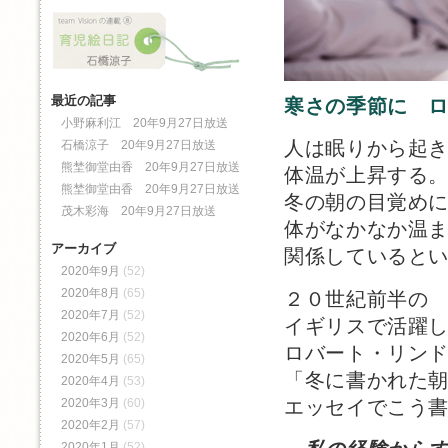
最近の記事
寒さの季節に 
小野麻利江 20年9月27日放送
人は眠りから起
石橋涼子 20年9月27日放送
熊埜御堂由香 20年9月27日放送
体温が上昇する
熊埜御堂由香 20年9月27日放送
冬の朝の目覚め
茂木彩海 20年9月27日放送
体がなかなか温
アーカイブ
関係していると
2020年9月
(52)
2020年8月
(65)
２０世紀前半の
2020年7月
(52)
イギリスで活躍
2020年6月
(52)
ロバート・リン
2020年5月
(65)
「冬に書かれた
2020年4月
(53)
エッセイでこう
2020年3月
(60)
2020年2月
(57)
2020年1月
(52)