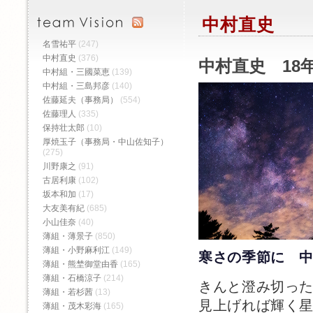
中村直史
名雪祐平
(247)
中村直史
(376)
中村直史 18年
中村組・三國菜恵
(139)
中村組・三島邦彦
(140)
佐藤延夫（事務局）
(554)
佐藤理人
(335)
保持壮太郎
(10)
厚焼玉子（事務局・中山佐知子）
(275)
川野康之
(91)
古居利康
(102)
坂本和加
(17)
大友美有紀
(685)
小山佳奈
(40)
薄組・薄景子
(850)
薄組・小野麻利江
(149)
寒さの季節に 
薄組・熊埜御堂由香
(165)
薄組・石橋涼子
(214)
きんと澄み切っ
薄組・若杉茜
(13)
見上げれば輝く
薄組・茂木彩海
(165)