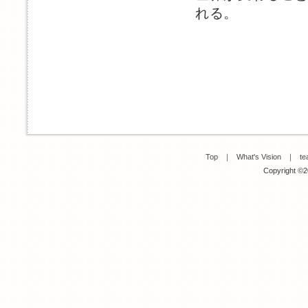
れる。
Top
｜
What's Vision
｜
te
Copyright ©20