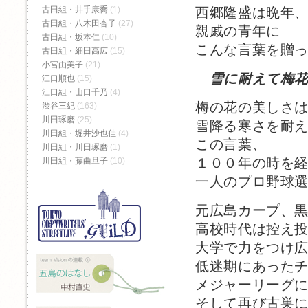
西郷隆盛は晩年
古田組・井手康喬
(1)
古田組・八木田杏子
(27)
親戚の青年に
古田組・坂本仁
(10)
こんな言葉を贈
古田組・細田高広
(15)
小宮由美子
(21)
雪に耐えて梅
江口順也
(15)
江口組・山口千乃
(4)
梅の花の美しさ
渋谷三紀
(163)
川田琢磨
(25)
雪降る寒さを耐
川田組・堀井沙也佳
(4)
この言葉、
川田組・川田琢磨
(1)
１００年の時を
川田組・藤曲旦子
(10)
一人のプロ野球
元広島カープ、
高校時代は控え
大学で力をつけ
低迷期にあった
メジャーリーグ
そして再び古巣