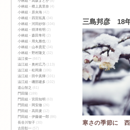
小林組・高阪まどか
(8)
小林組・檀上真里奈
(4)
小林組・原央海
(42)
小林組・四宮拓真
(34)
三島邦彦 18年
小林組・河田紗弥
(104)
小林組・得津有明
(2)
小林組・森田隼司
(2)
小林組・用丸雅也
(1)
小林組・山本貴宏
(34)
小林組・野村隆文
(32)
澁江俊一
(667)
澁江組・奥村広乃
(113)
澁江組・松岡康
(106)
澁江組・田中真輝
(101)
澁江組・磯部建多
(102)
道山智之
(61)
門田陽
(189)
門田組・宮田知明
(63)
門田組・岡安徹
(26)
門田組・高田麦
(12)
門田組・伊藤健一郎
(86)
寒さの季節に 
長谷川智子
(30)
古田彰一
(57)