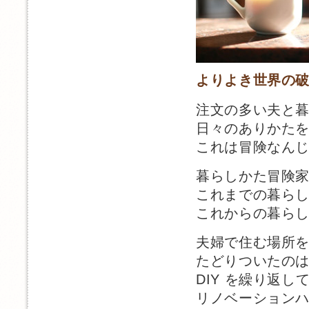
よりよき世界の
注文の多い夫と
日々のありかた
これは冒険なん
暮らしかた冒険
これまでの暮ら
これからの暮ら
夫婦で住む場所
たどりついたの
DIY を繰り返
リノベーション