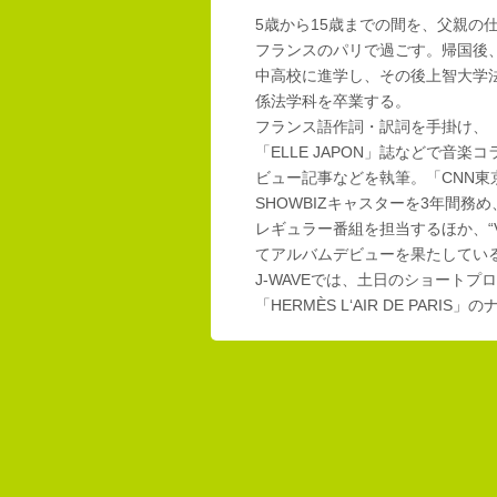
5歳から15歳までの間を、父親の
フランスのパリで過ごす。帰国後
中高校に進学し、その後上智大学
係法学科を卒業する。
フランス語作詞・訳詞を手掛け、「E
「ELLE JAPON」誌などで音楽
ビュー記事などを執筆。「CNN東
SHOWBIZキャスターを3年間務め
レギュラー番組を担当するほか、“Vi
てアルバムデビューを果たしてい
J-WAVEでは、土日のショートプロ
「HERMÈS L‘AIR DE PAR