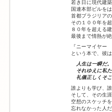
若き日に現代建
国連本部ビルを
首都ブラジリア
その１００年を
８０年を超える
最後まで情熱が
『ニーマイヤー
という本で、彼
人生は一瞬だ
それゆえに私た
礼儀正しくそこ
誰よりも学び、
そして、その生
空想のスケッチ
忘れなかった人