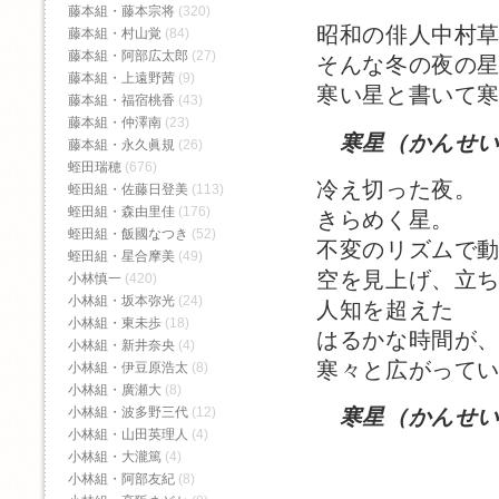
藤本組・藤本宗将
(320)
昭和の俳人中村
藤本組・村山覚
(84)
藤本組・阿部広太郎
(27)
そんな冬の夜の
藤本組・上遠野茜
(9)
寒い星と書いて
藤本組・福宿桃香‬
(43)
藤本組・仲澤南
(23)
寒星（かんせ
藤本組・永久眞規
(26)
蛭田瑞穂
(676)
冷え切った夜。
蛭田組・佐藤日登美
(113)
蛭田組・森由里佳
(176)
きらめく星。
蛭田組・飯國なつき
(52)
不変のリズムで
蛭田組・星合摩美
(49)
空を見上げ、立
小林慎一
(420)
小林組・坂本弥光
(24)
人知を超えた
小林組・東未歩
(18)
はるかな時間が
小林組・新井奈央
(4)
寒々と広がって
小林組・伊豆原浩太
(8)
小林組・廣瀬大
(8)
小林組・波多野三代
(12)
寒星（かんせ
小林組・山田英理人
(4)
小林組・大瀧篤
(4)
小林組・阿部友紀
(8)