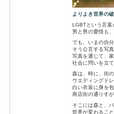
よりよき世界の
LGBTという言
男と男の愛情も
でも、いまの自
そう公言する写
写真を通じて、
社会に問いを立
森は、時に、街
ウエディングド
白い衣装に身を
商店街の通りす
そこには森と、
世界が変わるこ