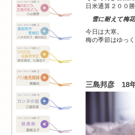
日米通算２００
雪に耐えて梅
今日は大寒。
梅の季節はゆっ
三島邦彦 18年