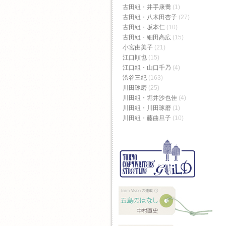
古田組・井手康喬
(1)
古田組・八木田杏子
(27)
古田組・坂本仁
(10)
古田組・細田高広
(15)
小宮由美子
(21)
江口順也
(15)
江口組・山口千乃
(4)
渋谷三紀
(163)
川田琢磨
(25)
川田組・堀井沙也佳
(4)
川田組・川田琢磨
(1)
川田組・藤曲旦子
(10)