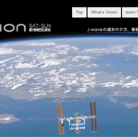
Top
What's Vision
team 