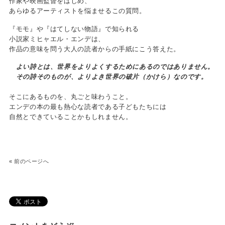
作家や映画監督をはじめ、
あらゆるアーティストを悩ませるこの質問。
『モモ』や『はてしない物語』で知られる
小説家ミヒャエル・エンデは、
作品の意味を問う大人の読者からの手紙にこう答えた。
よい詩とは、世界をよりよくするためにあるのではありません。
その詩そのものが、よりよき世界の破片（かけら）なのです。
そこにあるものを、丸ごと味わうこと。
エンデの本の最も熱心な読者である子どもたちには
自然とできていることかもしれません。
«
前のページへ