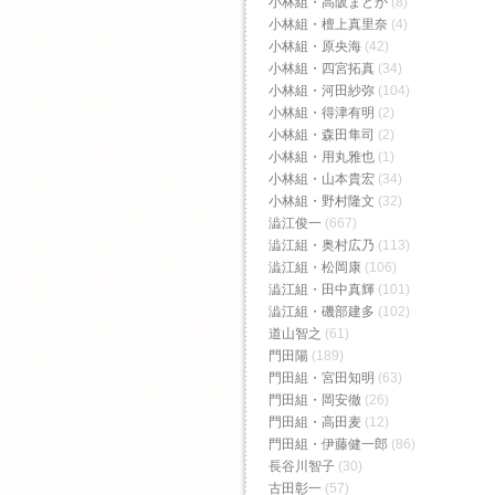
小林組・高阪まどか
(8)
小林組・檀上真里奈
(4)
小林組・原央海
(42)
小林組・四宮拓真
(34)
小林組・河田紗弥
(104)
小林組・得津有明
(2)
小林組・森田隼司
(2)
小林組・用丸雅也
(1)
小林組・山本貴宏
(34)
小林組・野村隆文
(32)
澁江俊一
(667)
澁江組・奥村広乃
(113)
澁江組・松岡康
(106)
澁江組・田中真輝
(101)
澁江組・磯部建多
(102)
道山智之
(61)
門田陽
(189)
門田組・宮田知明
(63)
門田組・岡安徹
(26)
門田組・高田麦
(12)
門田組・伊藤健一郎
(86)
長谷川智子
(30)
古田彰一
(57)