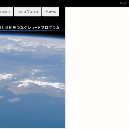
login
Vision
from Vision
News