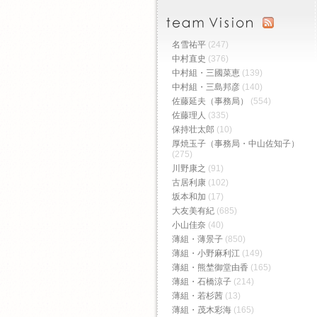
名雪祐平
(247)
中村直史
(376)
中村組・三國菜恵
(139)
中村組・三島邦彦
(140)
佐藤延夫（事務局）
(554)
佐藤理人
(335)
保持壮太郎
(10)
厚焼玉子（事務局・中山佐知子）
(275)
川野康之
(91)
古居利康
(102)
坂本和加
(17)
大友美有紀
(685)
小山佳奈
(40)
薄組・薄景子
(850)
薄組・小野麻利江
(149)
薄組・熊埜御堂由香
(165)
薄組・石橋涼子
(214)
薄組・若杉茜
(13)
薄組・茂木彩海
(165)