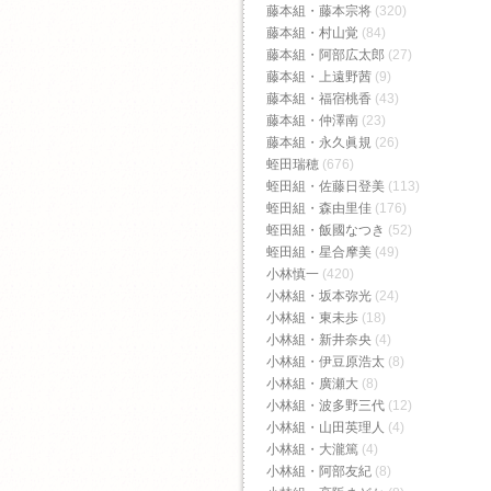
藤本組・藤本宗将
(320)
藤本組・村山覚
(84)
藤本組・阿部広太郎
(27)
藤本組・上遠野茜
(9)
藤本組・福宿桃香‬
(43)
藤本組・仲澤南
(23)
藤本組・永久眞規
(26)
蛭田瑞穂
(676)
蛭田組・佐藤日登美
(113)
蛭田組・森由里佳
(176)
蛭田組・飯國なつき
(52)
蛭田組・星合摩美
(49)
小林慎一
(420)
小林組・坂本弥光
(24)
小林組・東未歩
(18)
小林組・新井奈央
(4)
小林組・伊豆原浩太
(8)
小林組・廣瀬大
(8)
小林組・波多野三代
(12)
小林組・山田英理人
(4)
小林組・大瀧篤
(4)
小林組・阿部友紀
(8)