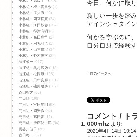
小林組・高阪まどか
(8)
今日、何かに取
小林組・檀上真里奈
(4)
小林組・原央海
(42)
新しい一歩を踏
小林組・四宮拓真
(34)
アインシュタイ
小林組・河田紗弥
(104)
小林組・得津有明
(2)
何かを学ぶのに
小林組・森田隼司
(2)
小林組・用丸雅也
(1)
自分自身で経験
小林組・山本貴宏
(34)
小林組・野村隆文
(32)
澁江俊一
(667)
澁江組・奥村広乃
(113)
«
前のページへ
澁江組・松岡康
(106)
澁江組・田中真輝
(101)
澁江組・磯部建多
(102)
道山智之
(61)
門田陽
(189)
門田組・宮田知明
(63)
門田組・岡安徹
(26)
コメント / ト
門田組・高田麦
(12)
000mhz
門田組・伊藤健一郎
(86)
より:
長谷川智子
(30)
2021年4月14日 10:14
古田彰一
(57)