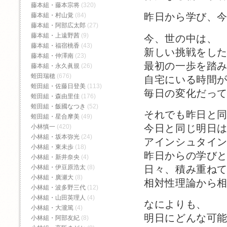
藤本組・藤本宗将
(320)
昨日から学び、
藤本組・村山覚
(84)
藤本組・阿部広太郎
(27)
藤本組・上遠野茜
(9)
今、世の中は、
藤本組・福宿桃香‬
(43)
新しい挑戦をし
藤本組・仲澤南
(23)
最初の一歩を踏
藤本組・永久眞規
(26)
蛭田瑞穂
(676)
自宅にいる時間
蛭田組・佐藤日登美
(113)
毎日の変化だっ
蛭田組・森由里佳
(176)
蛭田組・飯國なつき
(52)
それでも昨日と
蛭田組・星合摩美
(49)
今日と同じ明日
小林慎一
(420)
小林組・坂本弥光
(24)
アインシュタイ
小林組・東未歩
(18)
昨日からの学び
小林組・新井奈央
(4)
日々、積み重ね
小林組・伊豆原浩太
(8)
小林組・廣瀬大
(8)
相対性理論から
小林組・波多野三代
(12)
小林組・山田英理人
(4)
なによりも、
小林組・大瀧篤
(4)
明日にどんな可
小林組・阿部友紀
(8)