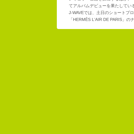
てアルバムデビューを果たしてい
J-WAVEでは、土日のショートプロ
「HERMÈS L‘AIR DE PAR