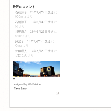
最近のコメント
石橋涼子 20年9月27日放送
に
000mhz
より
石橋涼子 19年6月30日放送
に
関
より
川野康之 18年6月23日放送
に
selene
より
薄景子 18年3月25日放送
に
Oura
より
佐藤理人 17年7月29日放送
に
どぼこん
より
★
designed by WebVision
Taku Saito