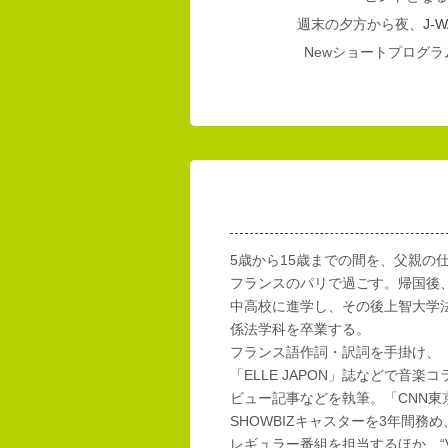
週末の夕方から夜、
J-W
Newショートプログラム
5歳から15歳までの間を、父親の
フランスのパリで過ごす。帰国後
中高校に進学し、その後上智大学
係法学科を卒業する。
フランス語作詞・訳詞を手掛け、「E
「ELLE JAPON」誌などで音楽
ビュー記事などを執筆。「CNN東
SHOWBIZキャスターを3年間務め
レギュラー番組を担当するほか、“Vi