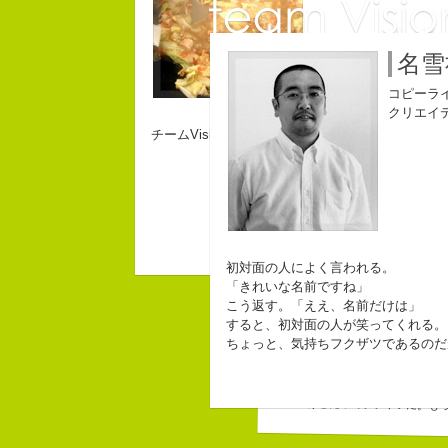
名雪
コピーラ
クリエイ
チームVision 事務局長
初対面の人によく言われる。
「きれいな名前ですね」
自己紹介ジェネレーターというサ
こう返す。「ええ、名前だけは」
こんちゃっ保持壮太郎っていいま
すると、初対面の人が笑ってくれる。
皆からは「保持壮太郎ピーナッツ
ちょっと、気持ちフクザツであるのだ
なぜかって言うと前にピーナッツ
なぜか、皆は喜んでなかったけど
ピーナッツ最高！落花生なんて呼
バカだけどたぶんいいヤツだ。も