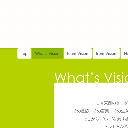
Top
What's Vision
team Vision
from Vision
N
古今東西のさまざ
その足跡、その言葉、その生
そこから、‘いま’を乗
ヒントとなる