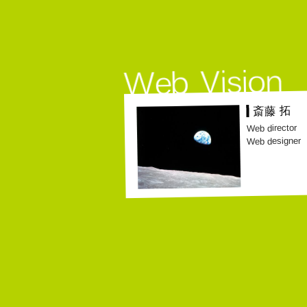
斎藤 拓
Web director
Web designer