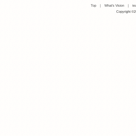
Top
｜
What's Vision
｜
te
Copyright ©20