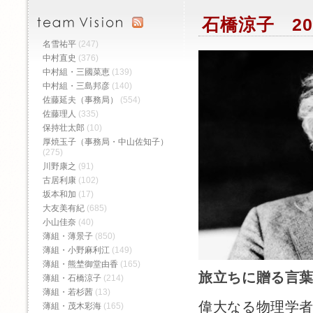
石橋涼子 20
名雪祐平
(247)
中村直史
(376)
中村組・三國菜恵
(139)
中村組・三島邦彦
(140)
佐藤延夫（事務局）
(554)
佐藤理人
(335)
保持壮太郎
(10)
厚焼玉子（事務局・中山佐知子）
(275)
川野康之
(91)
古居利康
(102)
坂本和加
(17)
大友美有紀
(685)
小山佳奈
(40)
薄組・薄景子
(850)
薄組・小野麻利江
(149)
薄組・熊埜御堂由香
(165)
旅立ちに贈る言
薄組・石橋涼子
(214)
薄組・若杉茜
(13)
偉大なる物理学
薄組・茂木彩海
(165)