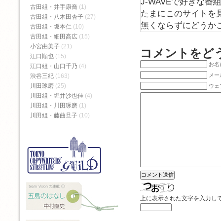
J-WAVEで好きな番
古田組・井手康喬
(1)
たまにこのサイトを
古田組・八木田杏子
(27)
無くならずにどうか
古田組・坂本仁
(10)
古田組・細田高広
(15)
小宮由美子
(21)
コメントをど
江口順也
(15)
お名前
江口組・山口千乃
(4)
メー
渋谷三紀
(163)
川田琢磨
(25)
ウェ
川田組・堀井沙也佳
(4)
川田組・川田琢磨
(1)
川田組・藤曲旦子
(10)
上に表示された文字を入力し