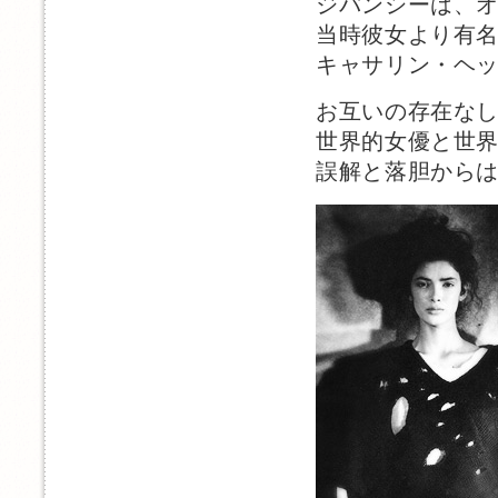
ジバンシーは、
当時彼女より有
キャサリン・ヘ
お互いの存在な
世界的女優と世
誤解と落胆から