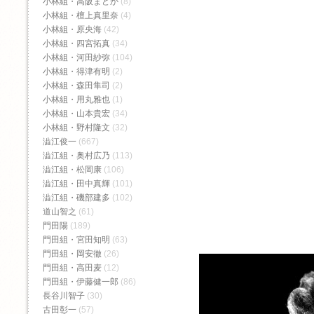
小林組・高阪まどか
(8)
小林組・檀上真里奈
(4)
小林組・原央海
(42)
小林組・四宮拓真
(34)
小林組・河田紗弥
(104)
小林組・得津有明
(2)
小林組・森田隼司
(2)
小林組・用丸雅也
(1)
小林組・山本貴宏
(34)
小林組・野村隆文
(32)
澁江俊一
(667)
澁江組・奥村広乃
(113)
澁江組・松岡康
(106)
澁江組・田中真輝
(101)
澁江組・磯部建多
(102)
道山智之
(61)
門田陽
(189)
門田組・宮田知明
(63)
門田組・岡安徹
(26)
門田組・高田麦
(12)
門田組・伊藤健一郎
(86)
長谷川智子
(30)
古田彰一
(57)