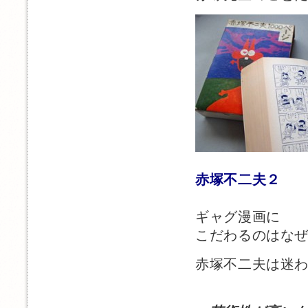
赤塚不二夫２
ギャグ漫画に
こだわるのはな
赤塚不二夫は迷