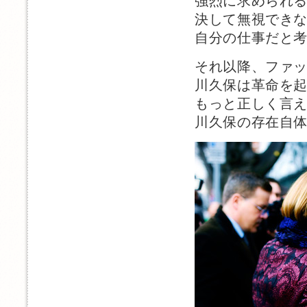
強烈に求められ
決して無視でき
自分の仕事だと
それ以降、ファ
川久保は革命を
もっと正しく言
川久保の存在自