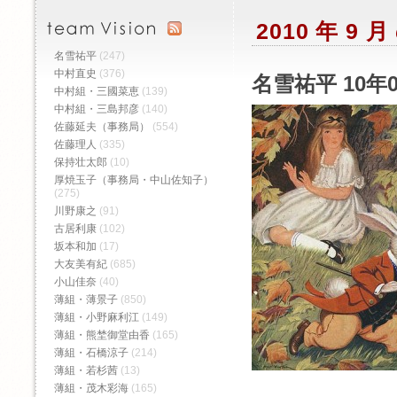
2010 年 9
名雪祐平
(247)
中村直史
(376)
名雪祐平 10年
中村組・三國菜恵
(139)
中村組・三島邦彦
(140)
佐藤延夫（事務局）
(554)
佐藤理人
(335)
保持壮太郎
(10)
厚焼玉子（事務局・中山佐知子）
(275)
川野康之
(91)
古居利康
(102)
坂本和加
(17)
大友美有紀
(685)
小山佳奈
(40)
薄組・薄景子
(850)
薄組・小野麻利江
(149)
薄組・熊埜御堂由香
(165)
薄組・石橋涼子
(214)
薄組・若杉茜
(13)
薄組・茂木彩海
(165)