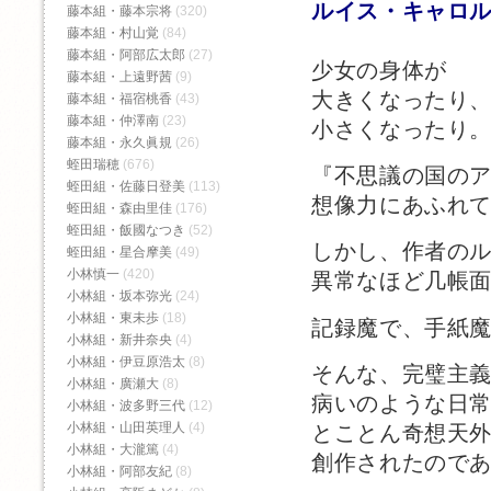
ルイス・キャロ
藤本組・藤本宗将
(320)
藤本組・村山覚
(84)
藤本組・阿部広太郎
(27)
少女の身体が
藤本組・上遠野茜
(9)
大きくなったり
藤本組・福宿桃香‬
(43)
藤本組・仲澤南
(23)
小さくなったり
藤本組・永久眞規
(26)
蛭田瑞穂
(676)
『不思議の国の
蛭田組・佐藤日登美
(113)
想像力にあふれ
蛭田組・森由里佳
(176)
蛭田組・飯國なつき
(52)
しかし、作者の
蛭田組・星合摩美
(49)
小林慎一
(420)
異常なほど几帳
小林組・坂本弥光
(24)
小林組・東未歩
(18)
記録魔で、手紙
小林組・新井奈央
(4)
小林組・伊豆原浩太
(8)
そんな、完璧主
小林組・廣瀬大
(8)
病いのような日
小林組・波多野三代
(12)
小林組・山田英理人
(4)
とことん奇想天
小林組・大瀧篤
(4)
創作されたので
小林組・阿部友紀
(8)