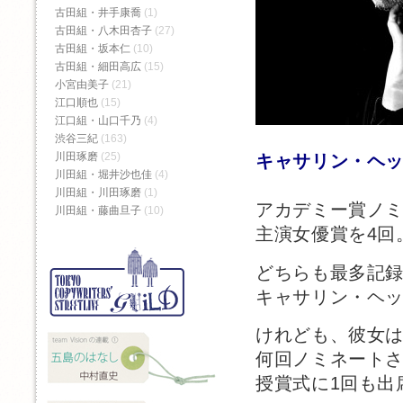
古田組・井手康喬
(1)
古田組・八木田杏子
(27)
古田組・坂本仁
(10)
古田組・細田高広
(15)
小宮由美子
(21)
江口順也
(15)
江口組・山口千乃
(4)
渋谷三紀
(163)
川田琢磨
(25)
キャサリン・ヘ
川田組・堀井沙也佳
(4)
川田組・川田琢磨
(1)
アカデミー賞ノミ
川田組・藤曲旦子
(10)
主演女優賞を4回
どちらも最多記
キャサリン・ヘ
けれども、彼女
何回ノミネート
授賞式に1回も出