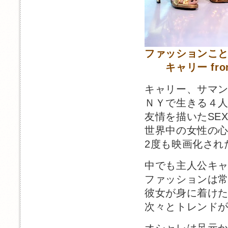
ファッションこ
キャリー from 
キャリー、サマ
ＮＹで生きる４
友情を描いたSEX A
世界中の女性の
2度も映画化され
中でも主人公キ
ファッションは
彼女が身に着け
次々とトレンド
オシャレは足元