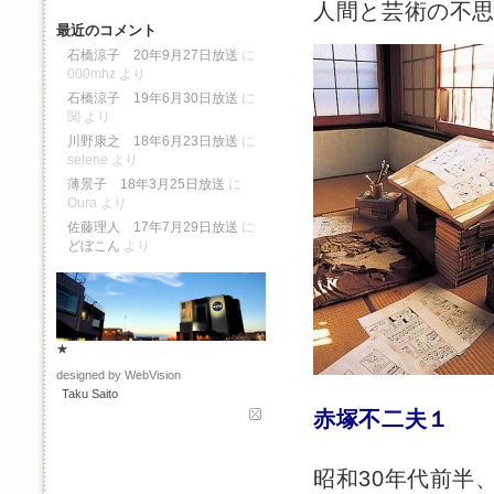
人間と芸術の不
最近のコメント
石橋涼子 20年9月27日放送
に
000mhz
より
石橋涼子 19年6月30日放送
に
関
より
川野康之 18年6月23日放送
に
selene
より
薄景子 18年3月25日放送
に
Oura
より
佐藤理人 17年7月29日放送
に
どぼこん
より
★
designed by WebVision
Taku Saito
赤塚不二夫１
昭和30年代前半