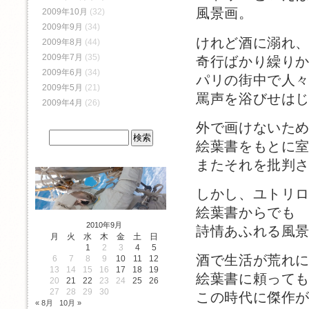
風景画。
2009年10月
(32)
2009年9月
(34)
けれど酒に溺れ
2009年8月
(44)
2009年7月
(35)
奇行ばかり繰り
2009年6月
(34)
パリの街中で人
2009年5月
(21)
罵声を浴びせは
2009年4月
(26)
外で画けないた
絵葉書をもとに
またそれを批判
しかし、ユトリ
絵葉書からでも
2010年9月
詩情あふれる風
月
火
水
木
金
土
日
1
2
3
4
5
酒で生活が荒れ
6
7
8
9
10
11
12
13
14
15
16
17
18
19
絵葉書に頼って
20
21
22
23
24
25
26
27
28
29
30
この時代に傑作
« 8月
10月 »