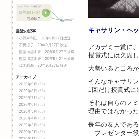
キャサリン・ヘ
最近の記事
小野麻利江 20年9月27日放送
石橋涼子 20年9月27日放送
アカデミー賞に、
熊埜御堂由香 20年9月27日放送
授賞式には欠席
熊埜御堂由香 20年9月27日放送
茂木彩海 20年9月27日放送
大勢いるところ
アーカイブ
そんなキャサリ
2020年9月
(52)
1回だけ授賞式に
2020年8月
(65)
2020年7月
(52)
それは自らのノ
2020年6月
(52)
理由ではなかっ
2020年5月
(65)
2020年4月
(53)
長年の友人であ
2020年3月
(60)
「プレゼンター
2020年2月
(57)
2020年1月
(52)