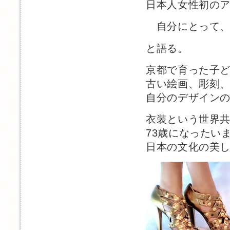
日本人女性初の
自分にとって、
と語る。
京都で育った子
古い絵画、彫刻
自分のデザイン
衣装という世界
73歳になったい
日本の文化の美