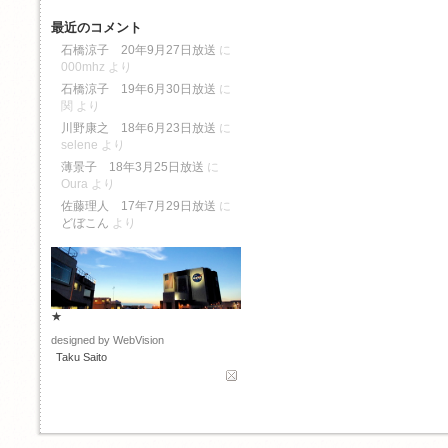
最近のコメント
石橋涼子 20年9月27日放送
に
000mhz
より
石橋涼子 19年6月30日放送
に
関
より
川野康之 18年6月23日放送
に
selene
より
薄景子 18年3月25日放送
に
Oura
より
佐藤理人 17年7月29日放送
に
どぼこん
より
★
designed by WebVision
Taku Saito