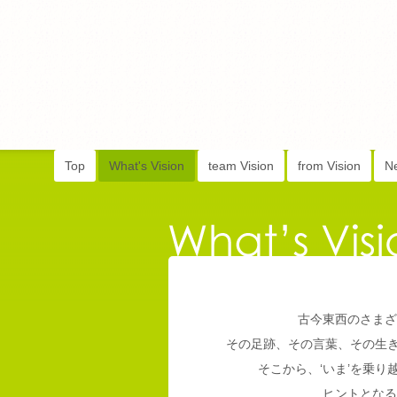
Top
What's Vision
team Vision
from Vision
N
古今東西のさまざ
その足跡、その言葉、その生
そこから、‘いま’を乗
ヒントとなる