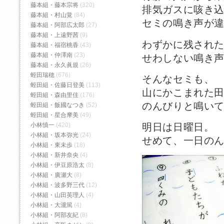
藤本組・藤本宗将
(320)
排気ガスに咳き
藤本組・村山覚
(84)
セミの鳴き声が
藤本組・阿部広太郎
(27)
藤本組・上遠野茜
(9)
わずかに残され
藤本組・福宿桃香‬
(43)
藤本組・仲澤南
(23)
せわしない鳴き
藤本組・永久眞規
(26)
蛭田瑞穂
(676)
そんなセミも、
蛭田組・佐藤日登美
(113)
山にかこまれた
蛭田組・森由里佳
(176)
のんびりと鳴い
蛭田組・飯國なつき
(52)
蛭田組・星合摩美
(49)
小林慎一
(420)
明日は日曜日。
小林組・坂本弥光
(24)
せめて、一日の
小林組・東未歩
(18)
小林組・新井奈央
(4)
小林組・伊豆原浩太
(8)
小林組・廣瀬大
(8)
小林組・波多野三代
(12)
小林組・山田英理人
(4)
小林組・大瀧篤
(4)
小林組・阿部友紀
(8)