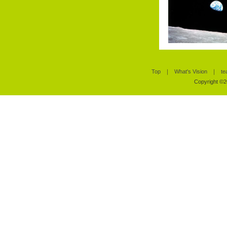
Top
｜
What's Vision
｜
te
Copyright ©20