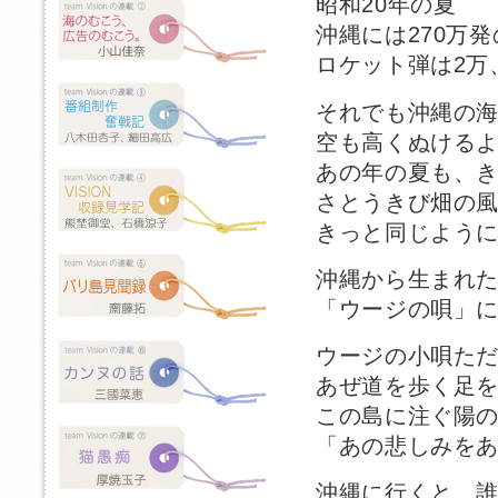
昭和20年の夏
沖縄には270万
ロケット弾は2万
それでも沖縄の
空も高くぬける
あの年の夏も、
さとうきび畑の
きっと同じよう
沖縄から生まれた
「ウージの唄」
ウージの小唄た
あぜ道を歩く足
この島に注ぐ陽
「あの悲しみを
沖縄に行くと、