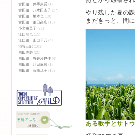
古田組・井手康喬
(1)
古田組・八木田杏子
(27)
やり残した夏の
古田組・坂本仁
(10)
まだきっと、間
古田組・細田高広
(15)
小宮由美子
(21)
江口順也
(15)
江口組・山口千乃
(4)
渋谷三紀
(163)
川田琢磨
(25)
川田組・堀井沙也佳
(4)
川田組・川田琢磨
(1)
川田組・藤曲旦子
(10)
ある歌手とサト