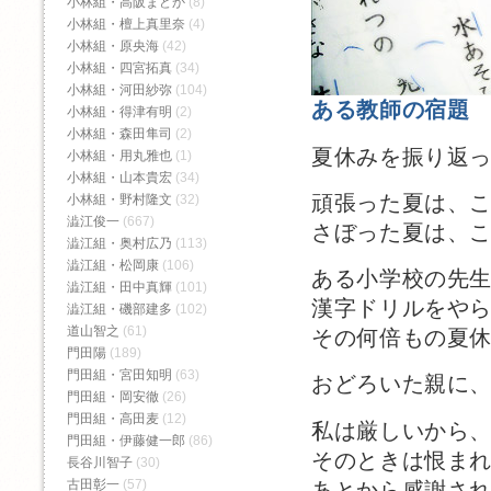
小林組・高阪まどか
(8)
小林組・檀上真里奈
(4)
小林組・原央海
(42)
小林組・四宮拓真
(34)
小林組・河田紗弥
(104)
ある教師の宿題
小林組・得津有明
(2)
小林組・森田隼司
(2)
夏休みを振り返
小林組・用丸雅也
(1)
小林組・山本貴宏
(34)
頑張った夏は、
小林組・野村隆文
(32)
澁江俊一
(667)
さぼった夏は、
澁江組・奥村広乃
(113)
澁江組・松岡康
(106)
ある小学校の先
澁江組・田中真輝
(101)
漢字ドリルをや
澁江組・磯部建多
(102)
道山智之
(61)
その何倍もの夏
門田陽
(189)
門田組・宮田知明
(63)
おどろいた親に
門田組・岡安徹
(26)
門田組・高田麦
(12)
私は厳しいから
門田組・伊藤健一郎
(86)
そのときは恨ま
長谷川智子
(30)
古田彰一
(57)
あとから感謝さ