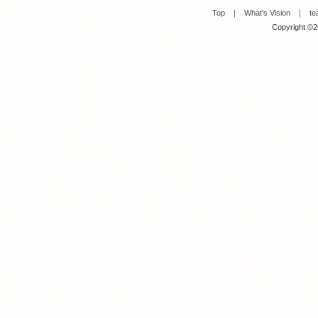
Top
｜
What's Vision
｜
te
Copyright ©20