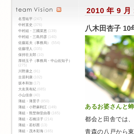
2010 年 9 
名雪祐平
(247)
中村直史
(376)
八木田杏子 10
中村組・三國菜恵
(139)
中村組・三島邦彦
(140)
佐藤延夫（事務局）
(554)
佐藤理人
(335)
保持壮太郎
(10)
厚焼玉子（事務局・中山佐知子）
(275)
川野康之
(91)
古居利康
(102)
坂本和加
(17)
大友美有紀
(685)
小山佳奈
(40)
薄組・薄景子
(850)
あるお婆さんと
薄組・小野麻利江
(149)
薄組・熊埜御堂由香
(165)
都会と田舎では
薄組・石橋涼子
(214)
薄組・若杉茜
(13)
青森の八戸から
薄組・茂木彩海
(165)