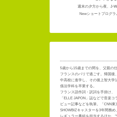
週末の夕方から夜、
J-W
Newショートプログラム
5歳から15歳までの間を、父親の
フランスのパリで過ごす。帰国後
中高校に進学し、その後上智大学
係法学科を卒業する。
フランス語作詞・訳詞を手掛け、「E
「ELLE JAPON」誌などで音楽
ビュー記事などを執筆。「CNN東
SHOWBIZキャスターを3年間務め
レギュラー番組を担当するほか、“Vi