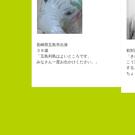
自己紹介ジェネレーターというサイトがある
こんちゃっ保持壮太郎っていいます。
長崎県五島市出身
皆からは「保持壮太郎ピーナッツ」って呼ば
３６歳
初対
なぜかって言うと前にピーナッツを皆に一粒
「五島列島はよいところです。
「き
なぜか、皆は喜んでなかったけどね。
ピーナッツ最高！落花生なんて呼ぶなっつー
みなさん一度お出かけください。」
こう
する
バカだけどたぶんいいヤツだ。もっとこんな
ちょ