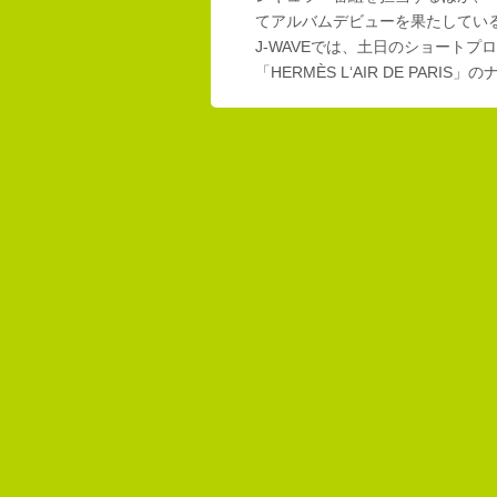
てアルバムデビューを果たしてい
J-WAVEでは、土日のショートプロ
「HERMÈS L‘AIR DE PAR