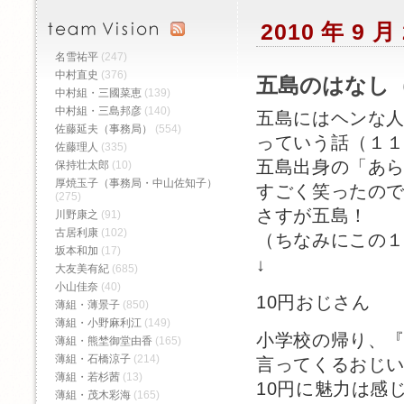
2010 年 9 
名雪祐平
(247)
中村直史
(376)
五島のはなし（
中村組・三國菜恵
(139)
中村組・三島邦彦
(140)
五島にはヘンな
佐藤延夫（事務局）
(554)
っていう話（１
佐藤理人
(335)
五島出身の「あ
保持壮太郎
(10)
厚焼玉子（事務局・中山佐知子）
すごく笑ったの
(275)
さすが五島！
川野康之
(91)
古居利康
(102)
（ちなみにこの
坂本和加
(17)
↓
大友美有紀
(685)
小山佳奈
(40)
10円おじさん
薄組・薄景子
(850)
薄組・小野麻利江
(149)
小学校の帰り、『
薄組・熊埜御堂由香
(165)
薄組・石橋涼子
(214)
言ってくるおじ
薄組・若杉茜
(13)
10円に魅力は感
薄組・茂木彩海
(165)