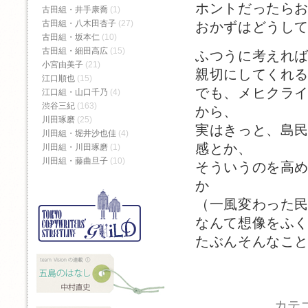
ホントだったら
古田組・井手康喬
(1)
古田組・八木田杏子
(27)
おかずはどうし
古田組・坂本仁
(10)
古田組・細田高広
(15)
ふつうに考えれ
小宮由美子
(21)
親切にしてくれ
江口順也
(15)
でも、メヒクラ
江口組・山口千乃
(4)
渋谷三紀
(163)
から、
川田琢磨
(25)
実はきっと、島
川田組・堀井沙也佳
(4)
感とか、
川田組・川田琢磨
(1)
川田組・藤曲旦子
(10)
そういうのを高
か
（一風変わった
なんて想像をふ
たぶんそんなこ
カテ