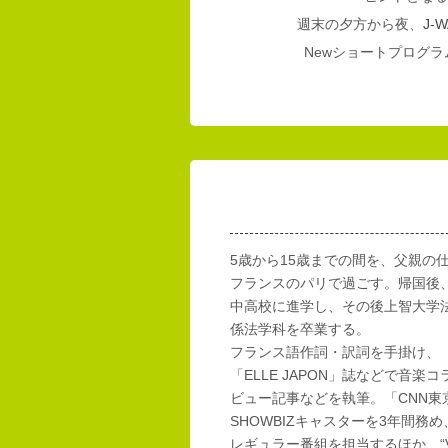
週末の夕方から夜、
J-W
Newショートプログラム
5歳から15歳までの間を、父親の
フランスのパリで過ごす。帰国後
中高校に進学し、その後上智大学
係法学科を卒業する。
フランス語作詞・訳詞を手掛け、「E
「ELLE JAPON」誌などで音楽
ビュー記事などを執筆。「CNN東
SHOWBIZキャスターを3年間務め
レギュラー番組を担当するほか、“Vi