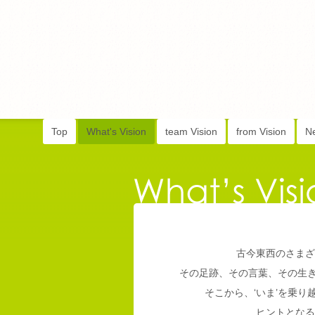
Top
What's Vision
team Vision
from Vision
N
古今東西のさまざ
その足跡、その言葉、その生
そこから、‘いま’を乗
ヒントとなる