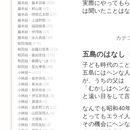
実際にやっても
藤本組・藤本宗将
(320)
藤本組・村山覚
(84)
は聞いたことは
藤本組・阿部広太郎
(27)
藤本組・上遠野茜
(9)
藤本組・福宿桃香‬
(43)
藤本組・仲澤南
(23)
カテ
藤本組・永久眞規
(26)
蛭田瑞穂
(676)
蛭田組・佐藤日登美
(113)
五島のはなし（
蛭田組・森由里佳
(176)
蛭田組・飯國なつき
(52)
子ども時代のこ
蛭田組・星合摩美
(49)
五島にはヘンな
小林慎一
(420)
小林組・坂本弥光
(24)
が、うちの父は
小林組・東未歩
(18)
「むかしはヘン
小林組・新井奈央
(4)
と遠い目をして
小林組・伊豆原浩太
(8)
小林組・廣瀬大
(8)
なんでも昭和40
小林組・波多野三代
(12)
小林組・山田英理人
(4)
とってもエライ
小林組・大瀧篤
(4)
その機会にヘン
小林組・阿部友紀
(8)