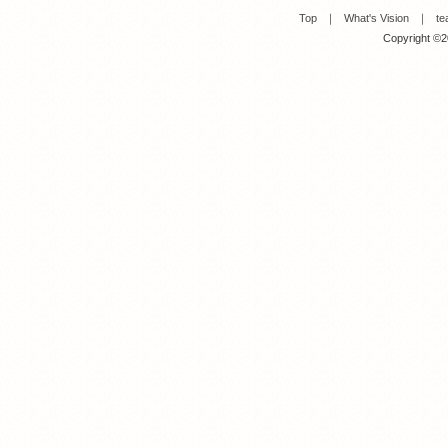
Top
｜
What's Vision
｜
te
Copyright ©20