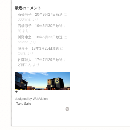
最近のコメント
石橋涼子 20年9月27日放送
に
000mhz
より
石橋涼子 19年6月30日放送
に
関
より
川野康之 18年6月23日放送
に
selene
より
薄景子 18年3月25日放送
に
Oura
より
佐藤理人 17年7月29日放送
に
どぼこん
より
★
designed by WebVision
Taku Saito