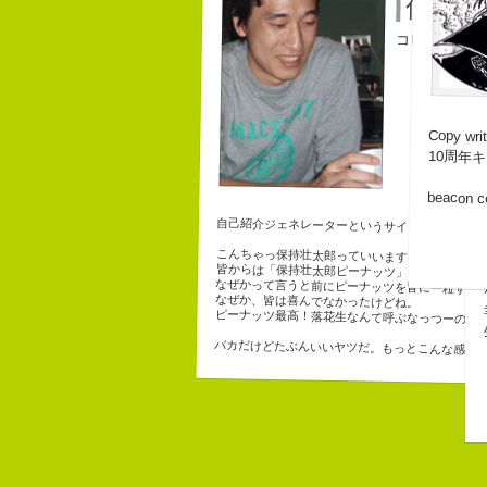
保持壮
コピーライタ
チーム
Copy writ
10周年
beacon 
自己紹介ジェネレーターというサイトがある。試
こんちゃっ保持壮太郎っていいます。
皆からは「保持壮太郎ピーナッツ」って呼ばれて
なぜかって言うと前にピーナッツを皆に一粒ずつ
なぜか、皆は喜んでなかったけどね。
ピーナッツ最高！落花生なんて呼ぶなっつーの
バカだけどたぶんいいヤツだ。もっとこんな感じ