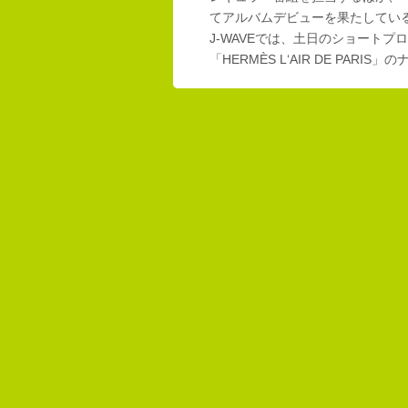
てアルバムデビューを果たしてい
J-WAVEでは、土日のショートプロ
「HERMÈS L‘AIR DE PAR