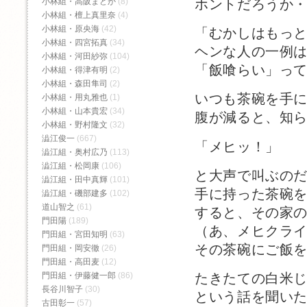
ホントだろうか
小林組・高阪まどか
(8)
小林組・檀上真里奈
(4)
小林組・原央海
(42)
「むかしはもっ
小林組・四宮拓真
(34)
ヘンな人の一例
小林組・河田紗弥
(104)
「飯喰らい」っ
小林組・得津有明
(2)
小林組・森田隼司
(2)
いつも茶碗を手
小林組・用丸雅也
(1)
小林組・山本貴宏
(34)
腹が減ると、知
小林組・野村隆文
(32)
澁江俊一
(667)
「メヒッ！」
澁江組・奥村広乃
(113)
澁江組・松岡康
(106)
と大声で叫ぶの
澁江組・田中真輝
(101)
手に持った茶碗
澁江組・磯部建多
(102)
道山智之
(61)
すると、その家
門田陽
(189)
（あ、メヒクラ
門田組・宮田知明
(63)
その茶碗にご飯
門田組・岡安徹
(26)
門田組・高田麦
(12)
門田組・伊藤健一郎
(86)
たきたての白米
長谷川智子
(30)
という話を聞い
古田彰一
(57)