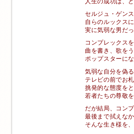
人生の成功は、
セルジュ・ゲン
自らのルックス
実に気弱な男だ
コンプレックス
曲を書き、歌を
ポップスターに
気弱な自分を偽
テレビの前でお
挑発的な態度を
若者たちの尊敬
だが結局、コン
最後まで拭えな
そんな生き様を