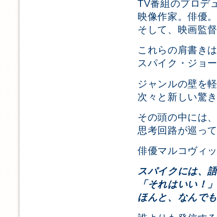
TV番組のプロデ
映像作家。俳優
そして、映画監
これらの肩書き
スパイク・ジョ
ジャンルの壁を
次々と新しい驚
その頭の中には
思考回路が巡っ
俳優マルコヴィ
スパイクには、
「それはいい！
ほんと、なんで