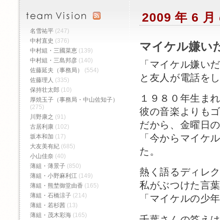
2009 年 6
名雪祐平
(247)
中村直史
(376)
マイケル嫌い
中村組・三國菜恵
(139)
中村組・三島邦彦
(140)
「マイケル嫌い
佐藤延夫（事務局）
(554)
と友人が電話を
佐藤理人
(335)
保持壮太郎
(10)
１９８０年生ま
厚焼玉子（事務局・中山佐知子）
(275)
彼の音楽よりも
川野康之
(91)
だから、金曜日
古居利康
(102)
「今からマイケ
坂本和加
(17)
大友美有紀
(685)
た。
小山佳奈
(40)
薄組・薄景子
(850)
熱く語るディレ
薄組・小野麻利江
(149)
私がぶつけた言
薄組・熊埜御堂由香
(165)
薄組・石橋涼子
(214)
「マイケルの少
薄組・若杉茜
(13)
薄組・茂木彩海
(165)
千葉さんの答え