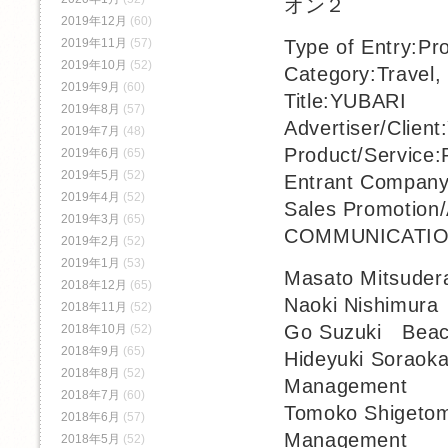
2019年12月
(60)
Type of Entry:Pr
2019年11月
(57)
2019年10月
(52)
Category:Travel,
2019年9月
(60)
Title:YUBARI
2019年8月
(57)
Advertiser/Clie
2019年7月
(48)
Product/Servic
2019年6月
(65)
2019年5月
(52)
Entrant Compa
2019年4月
(52)
Sales Promotion
2019年3月
(65)
COMMUNICATION
2019年2月
(52)
2019年1月
(53)
Masato Mitsuder
2018年12月
(65)
Naoki Nishimura
2018年11月
(52)
Go Suzuki Beac
2018年10月
(52)
2018年9月
(65)
Hideyuki Sorao
2018年8月
(52)
Management
2018年7月
(60)
Tomoko Shigeto
2018年6月
(57)
Management
2018年5月
(52)