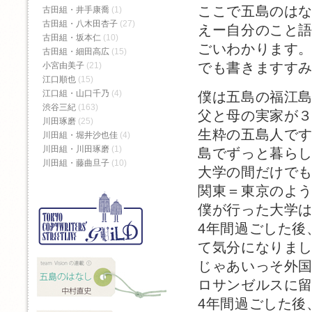
ここで五島のは
古田組・井手康喬
(1)
古田組・八木田杏子
(27)
えー自分のこと
古田組・坂本仁
(10)
ごいわかります
古田組・細田高広
(15)
でも書きますす
小宮由美子
(21)
江口順也
(15)
江口組・山口千乃
(4)
僕は五島の福江
渋谷三紀
(163)
父と母の実家が
川田琢磨
(25)
生粋の五島人で
川田組・堀井沙也佳
(4)
川田組・川田琢磨
(1)
島でずっと暮ら
川田組・藤曲旦子
(10)
大学の間だけで
関東＝東京のよ
僕が行った大学
4年間過ごした後
て気分になりま
じゃあいっそ外
ロサンゼルスに
4年間過ごした後