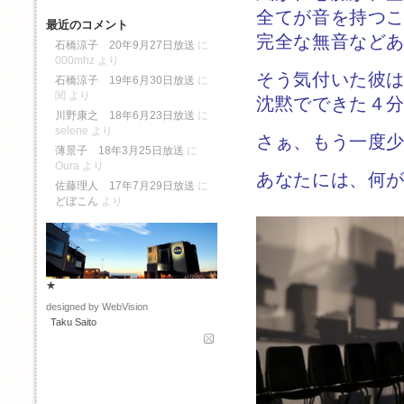
全てが音を持つ
最近のコメント
完全な無音など
石橋涼子 20年9月27日放送
に
000mhz
より
そう気付いた彼
石橋涼子 19年6月30日放送
に
関
より
沈黙でできた４
川野康之 18年6月23日放送
に
selene
より
さぁ、もう一度
薄景子 18年3月25日放送
に
Oura
より
あなたには、何
佐藤理人 17年7月29日放送
に
どぼこん
より
★
designed by WebVision
Taku Saito