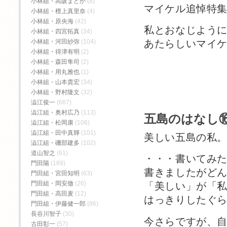
小林組・高阪まどか
(8)
マイケル追悼特
小林組・檀上真里奈
(4)
小林組・原央海
(42)
私とおなじよう
小林組・四宮拓真
(34)
あたらしいマイ
小林組・河田紗弥
(104)
小林組・得津有明
(2)
小林組・森田隼司
(2)
小林組・用丸雅也
(1)
小林組・山本貴宏
(34)
小林組・野村隆文
(32)
澁江俊一
(667)
澁江組・奥村広乃
(113)
五島のはなし
澁江組・松岡康
(106)
澁江組・田中真輝
(101)
美しい五島の私
澁江組・磯部建多
(102)
道山智之
(61)
・・・書いてみ
門田陽
(189)
書きましたがど
門田組・宮田知明
(63)
門田組・岡安徹
(26)
「美しい」が「
門田組・高田麦
(12)
はっきりしたぐ
門田組・伊藤健一郎
(86)
長谷川智子
(30)
今さらですが、
古田彰一
(57)