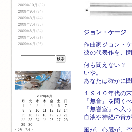
2009年10月
(32)
2009年9月
(34)
2009年8月
(44)
2009年7月
(35)
ジョン・ケージ 
2009年6月
(34)
2009年5月
(21)
作曲家ジョン・
2009年4月
(26)
彼の代表作を、
何も聞えない？
いや。
あなたは確かに
１９４０年代の
2009年6月
『無音』を聞く
月
火
水
木
金
土
日
1
2
3
4
5
6
7
『無響室』へ入
8
9
10
11
12
13
14
15
16
17
18
19
20
21
血液や神経の音
22
23
24
25
26
27
28
29
30
風が、心臓が、
« 5月
7月 »