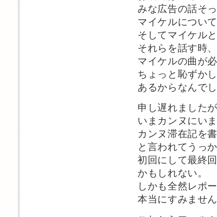
みな広告の話そ
マイケルについ
そしてマイケル
それらを話す時
マイケルの曲が
ちょっと恥ずか
あるからなんで
申し遅れました
いまカンヌにいます、
カンヌ滞在記を
と言われてうっ
初回にして最終
かもしれない。
しかも全然レポ
本当にすみませ