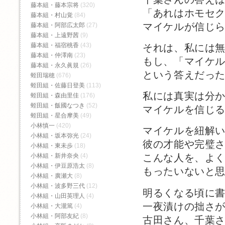
藤本組・藤本宗将
(320)
「あれはホモセ
藤本組・村山覚
(84)
マイケルが信じ
藤本組・阿部広太郎
(27)
藤本組・上遠野茜
(9)
藤本組・福宿桃香‬
(43)
それは、私には
藤本組・仲澤南
(23)
もし、「マイケ
藤本組・永久眞規
(26)
という答えだっ
蛭田瑞穂
(676)
蛭田組・佐藤日登美
(113)
私には真実は分
蛭田組・森由里佳
(176)
蛭田組・飯國なつき
(52)
マイケルを信じ
蛭田組・星合摩美
(49)
小林慎一
(420)
マイケルを紐解
小林組・坂本弥光
(24)
彼の才能や完璧
小林組・東未歩
(18)
小林組・新井奈央
(4)
こんな人を、よ
小林組・伊豆原浩太
(8)
もったいないと
小林組・廣瀬大
(8)
小林組・波多野三代
(12)
明るくなる頃に
小林組・山田英理人
(4)
一夜漬けの拙さ
小林組・大瀧篤
(4)
小林組・阿部友紀
(8)
古田さん、千葉