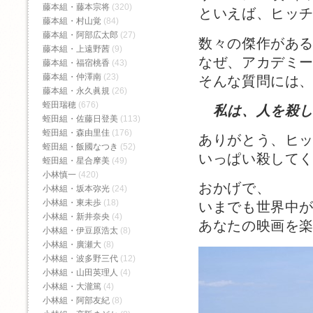
藤本組・藤本宗将
(320)
といえば、ヒッ
藤本組・村山覚
(84)
藤本組・阿部広太郎
(27)
数々の傑作があ
藤本組・上遠野茜
(9)
なぜ、アカデミ
藤本組・福宿桃香‬
(43)
藤本組・仲澤南
(23)
そんな質問には
藤本組・永久眞規
(26)
蛭田瑞穂
(676)
私は、人を殺
蛭田組・佐藤日登美
(113)
蛭田組・森由里佳
(176)
ありがとう、ヒ
蛭田組・飯國なつき
(52)
いっぱい殺して
蛭田組・星合摩美
(49)
小林慎一
(420)
おかげで、
小林組・坂本弥光
(24)
小林組・東未歩
(18)
いまでも世界中
小林組・新井奈央
(4)
あなたの映画を
小林組・伊豆原浩太
(8)
小林組・廣瀬大
(8)
小林組・波多野三代
(12)
小林組・山田英理人
(4)
小林組・大瀧篤
(4)
小林組・阿部友紀
(8)