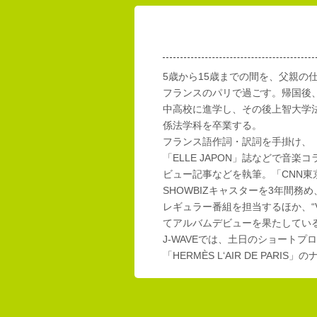
5歳から15歳までの間を、父親の
フランスのパリで過ごす。帰国後
中高校に進学し、その後上智大学
係法学科を卒業する。
フランス語作詞・訳詞を手掛け、「E
「ELLE JAPON」誌などで音楽
ビュー記事などを執筆。「CNN東
SHOWBIZキャスターを3年間務め
レギュラー番組を担当するほか、“Vi
てアルバムデビューを果たしてい
J-WAVEでは、土日のショートプロ
「HERMÈS L‘AIR DE PAR