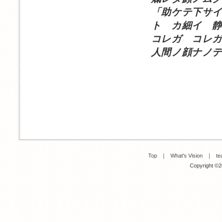
「助ケテ下サ
ト カ細イ 
コレガ コレガ
人間ノ顔ナノデ
Top
｜
What's Vision
｜
te
Copyright ©20