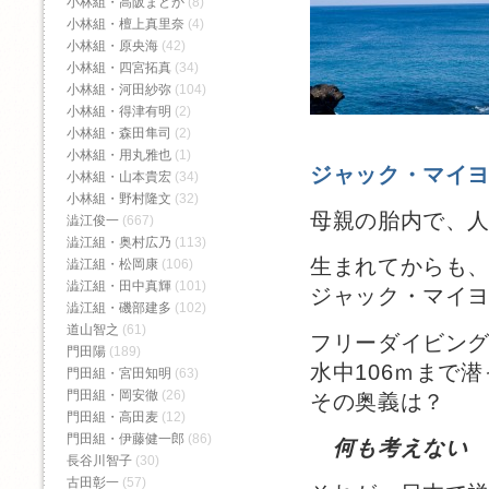
小林組・高阪まどか
(8)
小林組・檀上真里奈
(4)
小林組・原央海
(42)
小林組・四宮拓真
(34)
小林組・河田紗弥
(104)
小林組・得津有明
(2)
小林組・森田隼司
(2)
小林組・用丸雅也
(1)
ジャック・マイ
小林組・山本貴宏
(34)
小林組・野村隆文
(32)
母親の胎内で、
澁江俊一
(667)
澁江組・奥村広乃
(113)
生まれてからも
澁江組・松岡康
(106)
澁江組・田中真輝
(101)
ジャック・マイ
澁江組・磯部建多
(102)
道山智之
(61)
フリーダイビン
門田陽
(189)
水中106ｍまで
門田組・宮田知明
(63)
門田組・岡安徹
(26)
その奥義は？
門田組・高田麦
(12)
門田組・伊藤健一郎
(86)
何も考えない
長谷川智子
(30)
古田彰一
(57)