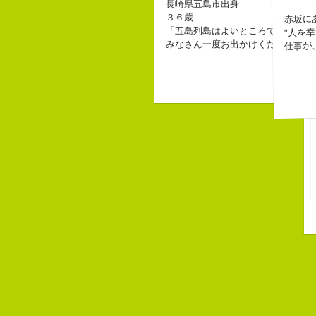
長崎県五島市出身
赤坂に
３６歳
"人を
「五島列島はよいところです。
仕事が
みなさん一度お出かけください。」