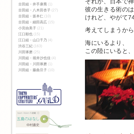
それが、日本で
古田組・井手康喬
(1)
彼の生きる術の
古田組・八木田杏子
(27)
古田組・坂本仁
(10)
けれど、やがて7
古田組・細田高広
(15)
小宮由美子
(21)
考えてしまうか
江口順也
(15)
江口組・山口千乃
(4)
海にいるより、
渋谷三紀
(163)
この陸にいると
川田琢磨
(25)
川田組・堀井沙也佳
(4)
川田組・川田琢磨
(1)
川田組・藤曲旦子
(10)