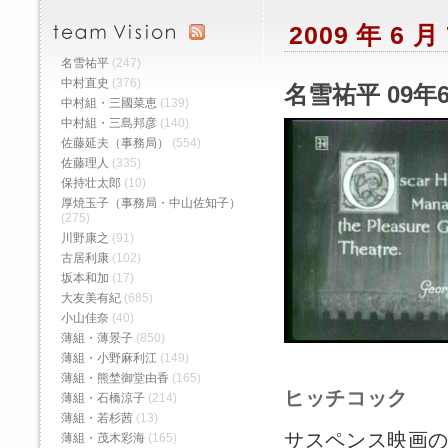
2009 年 6
名雪祐平
(247)
中村直史
(376)
名雪祐平 09年
中村組・三國菜恵
(139)
中村組・三島邦彦
(140)
佐藤延夫（事務局）
(554)
佐藤理人
(335)
保持壮太郎
(10)
厚焼玉子（事務局・中山佐知子）
(275)
川野康之
(91)
古居利康
(102)
坂本和加
(17)
大友美有紀
(685)
小山佳奈
(40)
薄組・薄景子
(850)
薄組・小野麻利江
(149)
薄組・熊埜御堂由香
(165)
ヒッチコック
薄組・石橋涼子
(214)
薄組・若杉茜
(13)
サスペンス映画
薄組・茂木彩海
(165)