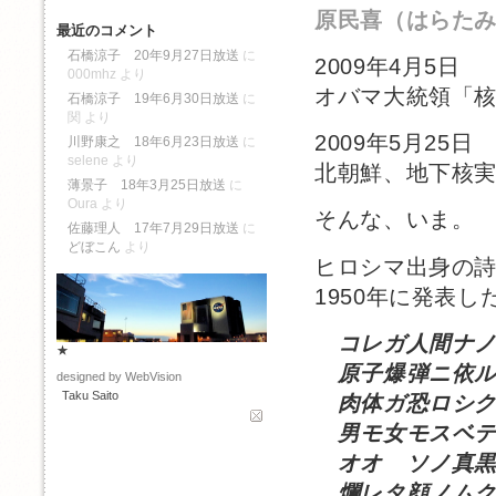
原民喜（はらた
最近のコメント
石橋涼子 20年9月27日放送
に
2009年4月5日
000mhz
より
オバマ大統領「
石橋涼子 19年6月30日放送
に
関
より
2009年5月25日
川野康之 18年6月23日放送
に
selene
より
北朝鮮、地下核
薄景子 18年3月25日放送
に
Oura
より
そんな、いま。
佐藤理人 17年7月29日放送
に
どぼこん
より
ヒロシマ出身の
1950年に発表
コレガ人間ナ
★
原子爆弾ニ依ル
designed by WebVision
Taku Saito
肉体ガ恐ロシ
男モ女モスベテ
オオ ソノ真黒
爛レタ顔ノムク