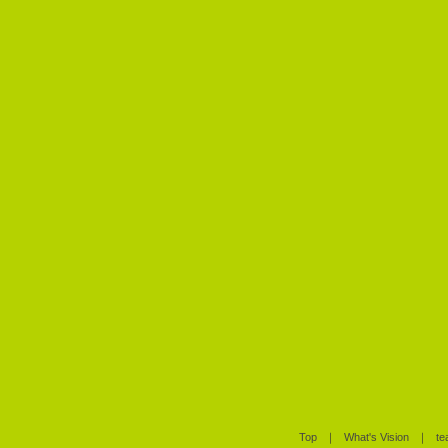
Top
｜
What's Vision
｜
te