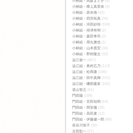
小林組・高阪まどか
(8)
小林組・檀上真里奈
(4)
小林組・原央海
(42)
小林組・四宮拓真
(34)
小林組・河田紗弥
(104)
小林組・得津有明
(2)
小林組・森田隼司
(2)
小林組・用丸雅也
(1)
小林組・山本貴宏
(34)
小林組・野村隆文
(32)
澁江俊一
(667)
澁江組・奥村広乃
(113)
澁江組・松岡康
(106)
澁江組・田中真輝
(101)
澁江組・磯部建多
(102)
道山智之
(61)
門田陽
(189)
門田組・宮田知明
(63)
門田組・岡安徹
(26)
門田組・高田麦
(12)
門田組・伊藤健一郎
(86)
長谷川智子
(30)
古田彰一
(57)