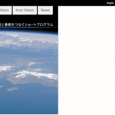
login
Vision
from Vision
News