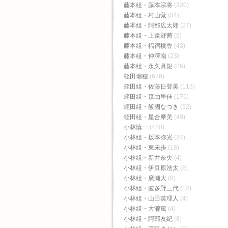
藤本組・藤本宗将
(320)
藤本組・村山覚
(84)
藤本組・阿部広太郎
(27)
藤本組・上遠野茜
(9)
藤本組・福宿桃香‬
(43)
藤本組・仲澤南
(23)
藤本組・永久眞規
(26)
蛭田瑞穂
(676)
蛭田組・佐藤日登美
(113)
蛭田組・森由里佳
(176)
蛭田組・飯國なつき
(52)
蛭田組・星合摩美
(49)
小林慎一
(420)
小林組・坂本弥光
(24)
小林組・東未歩
(18)
小林組・新井奈央
(4)
小林組・伊豆原浩太
(8)
小林組・廣瀬大
(8)
小林組・波多野三代
(12)
小林組・山田英理人
(4)
小林組・大瀧篤
(4)
小林組・阿部友紀
(8)