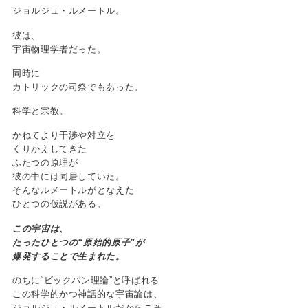
ジョルジュ・ルメートル。
彼は、
宇宙物理学者だった。
同時に
カトリックの司祭でもあった。
科学と宗教。
かねてより干渉や対立を
くりかえしてきた
ふたつの原理が
彼の中には同居していた。
そんなルメートルがとなえた
ひとつの仮説がある。
この宇宙は、
たったひとつの“原始的原子”が
爆発することで生まれた。
のちに“ビックバン理論”と呼ばれる
この科学的かつ神話的な宇宙論は、
ジョルジュ・ルメートルだからこそ、