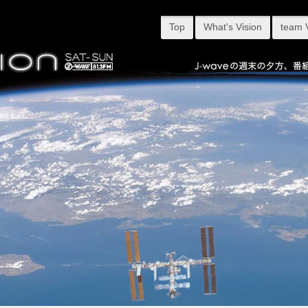
Top
What's Vision
team 