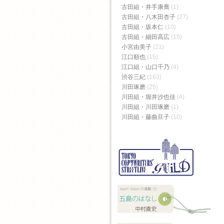
古田組・井手康喬
(1)
古田組・八木田杏子
(27)
古田組・坂本仁
(10)
古田組・細田高広
(15)
小宮由美子
(21)
江口順也
(15)
江口組・山口千乃
(4)
渋谷三紀
(163)
川田琢磨
(25)
川田組・堀井沙也佳
(4)
川田組・川田琢磨
(1)
川田組・藤曲旦子
(10)