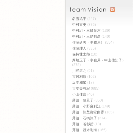
名雪祐平
(247)
中村直史
(376)
中村組・三國菜恵
(139)
中村組・三島邦彦
(140)
佐藤延夫（事務局）
(554)
佐藤理人
(335)
保持壮太郎
(10)
厚焼玉子（事務局・中山佐知子）
(275)
川野康之
(91)
古居利康
(102)
坂本和加
(17)
大友美有紀
(685)
小山佳奈
(40)
薄組・薄景子
(850)
薄組・小野麻利江
(149)
薄組・熊埜御堂由香
(165)
薄組・石橋涼子
(214)
薄組・若杉茜
(13)
薄組・茂木彩海
(165)