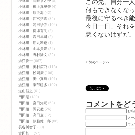
この先、自分一
小林組・高阪まどか
(8)
小林組・檀上真里奈
(4)
何もできなくな
小林組・原央海
(42)
最後に守るべき
小林組・四宮拓真
(34)
小林組・河田紗弥
(104)
今日一日、それ
小林組・得津有明
(2)
悪くないはずだ
小林組・森田隼司
(2)
小林組・用丸雅也
(1)
小林組・山本貴宏
(34)
小林組・野村隆文
(32)
澁江俊一
(667)
«
前のページへ
澁江組・奥村広乃
(113)
澁江組・松岡康
(106)
澁江組・田中真輝
(101)
澁江組・磯部建多
(102)
道山智之
(61)
門田陽
(189)
コメントをど
門田組・宮田知明
(63)
門田組・岡安徹
(26)
お名前
門田組・高田麦
(12)
メー
門田組・伊藤健一郎
(86)
ウェ
長谷川智子
(30)
古田彰一
(57)