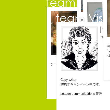
佐藤
自己紹介ジェネレータ
コピーライタ
こんちゃっ保持壮太郎
江
皆からは「保持壮太郎
なぜかって言うと前に
コピー
なぜか、皆は喜んでな
ピーナッツ最高！落花
バカだけどたぶんいい
長崎県五島市
３６歳
「五島列島は
チームVision 事務局長
みなさん一度
Copy writer
10周年キャンペーン中です。
beacon communications 勤務