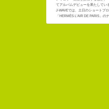
てアルバムデビューを果たしてい
J-WAVEでは、土日のショートプロ
「HERMÈS L‘AIR DE PAR