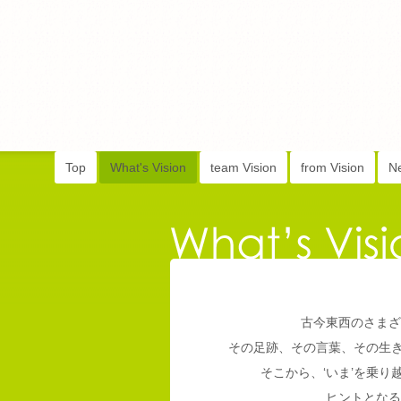
Top
What's Vision
team Vision
from Vision
N
古今東西のさまざ
その足跡、その言葉、その生
そこから、‘いま’を乗
ヒントとなる