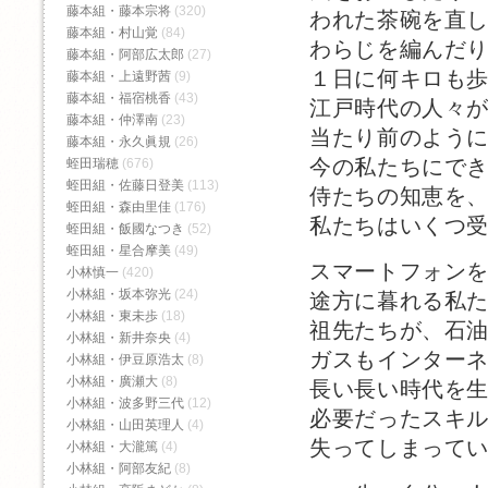
藤本組・藤本宗将
(320)
われた茶碗を直
藤本組・村山覚
(84)
わらじを編んだ
藤本組・阿部広太郎
(27)
１日に何キロも
藤本組・上遠野茜
(9)
藤本組・福宿桃香‬
(43)
江戸時代の人々
藤本組・仲澤南
(23)
当たり前のよう
藤本組・永久眞規
(26)
今の私たちにで
蛭田瑞穂
(676)
蛭田組・佐藤日登美
(113)
侍たちの知恵を
蛭田組・森由里佳
(176)
私たちはいくつ
蛭田組・飯國なつき
(52)
蛭田組・星合摩美
(49)
スマートフォン
小林慎一
(420)
小林組・坂本弥光
(24)
途方に暮れる私
小林組・東未歩
(18)
祖先たちが、石
小林組・新井奈央
(4)
ガスもインター
小林組・伊豆原浩太
(8)
小林組・廣瀬大
(8)
長い長い時代を
小林組・波多野三代
(12)
必要だったスキ
小林組・山田英理人
(4)
失ってしまって
小林組・大瀧篤
(4)
小林組・阿部友紀
(8)