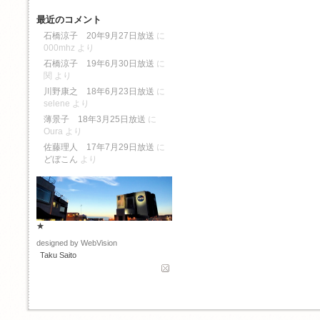
最近のコメント
石橋涼子 20年9月27日放送
に
000mhz
より
石橋涼子 19年6月30日放送
に
関
より
川野康之 18年6月23日放送
に
selene
より
薄景子 18年3月25日放送
に
Oura
より
佐藤理人 17年7月29日放送
に
どぼこん
より
★
designed by WebVision
Taku Saito