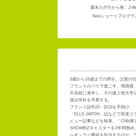
週末の夕方から夜、
J-W
Newショートプログラム
5歳から15歳までの間を、父親の
フランスのパリで過ごす。帰国後
中高校に進学し、その後上智大学
係法学科を卒業する。
フランス語作詞・訳詞を手掛け、「E
「ELLE JAPON」誌などで音楽
ビュー記事などを執筆。「CNN東
SHOWBIZキャスターを3年間務め
レギュラー番組を担当するほか、“Vi