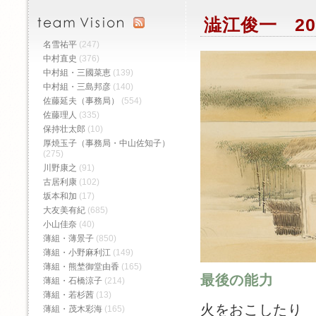
澁江俊一 20
名雪祐平
(247)
中村直史
(376)
中村組・三國菜恵
(139)
中村組・三島邦彦
(140)
佐藤延夫（事務局）
(554)
佐藤理人
(335)
保持壮太郎
(10)
厚焼玉子（事務局・中山佐知子）
(275)
川野康之
(91)
古居利康
(102)
坂本和加
(17)
大友美有紀
(685)
小山佳奈
(40)
薄組・薄景子
(850)
薄組・小野麻利江
(149)
薄組・熊埜御堂由香
(165)
最後の能力
薄組・石橋涼子
(214)
薄組・若杉茜
(13)
火をおこしたり
薄組・茂木彩海
(165)