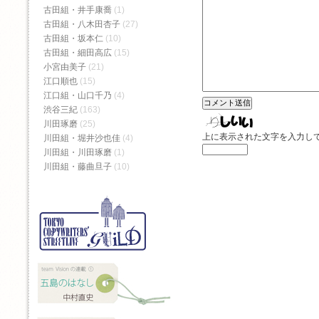
古田組・井手康喬
(1)
古田組・八木田杏子
(27)
古田組・坂本仁
(10)
古田組・細田高広
(15)
小宮由美子
(21)
江口順也
(15)
江口組・山口千乃
(4)
渋谷三紀
(163)
川田琢磨
(25)
上に表示された文字を入力し
川田組・堀井沙也佳
(4)
川田組・川田琢磨
(1)
川田組・藤曲旦子
(10)