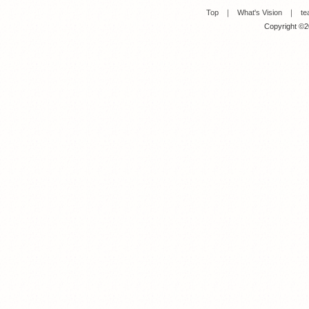
Top
｜
What's Vision
｜
te
Copyright ©20