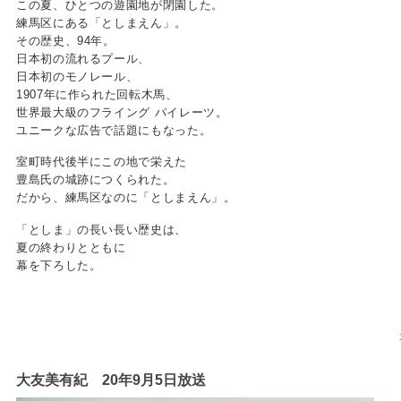
この夏、ひとつの遊園地が閉園した。
練馬区にある「としまえん」。
その歴史、94年。
日本初の流れるプール、
日本初のモノレール、
1907年に作られた回転木馬、
世界最大級のフライング パイレーツ。
ユニークな広告で話題にもなった。
室町時代後半にこの地で栄えた
豊島氏の城跡につくられた。
だから、練馬区なのに「としまえん」。
「としま」の長い長い歴史は、
夏の終わりとともに
幕を下ろした。
大友美有紀 20年9月5日放送