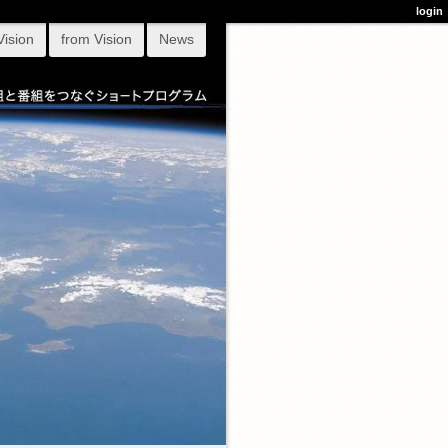
login
Vision
from Vision
News