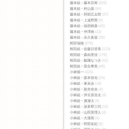
藤本組・藤本宗将
(320)
藤本組・村山覚
(84)
藤本組・阿部広太郎
(27)
藤本組・上遠野茜
(9)
藤本組・福宿桃香‬
(43)
藤本組・仲澤南
(23)
藤本組・永久眞規
(26)
蛭田瑞穂
(676)
蛭田組・佐藤日登美
(113)
蛭田組・森由里佳
(176)
蛭田組・飯國なつき
(52)
蛭田組・星合摩美
(49)
小林慎一
(420)
小林組・坂本弥光
(24)
小林組・東未歩
(18)
小林組・新井奈央
(4)
小林組・伊豆原浩太
(8)
小林組・廣瀬大
(8)
小林組・波多野三代
(12)
小林組・山田英理人
(4)
小林組・大瀧篤
(4)
小林組・阿部友紀
(8)