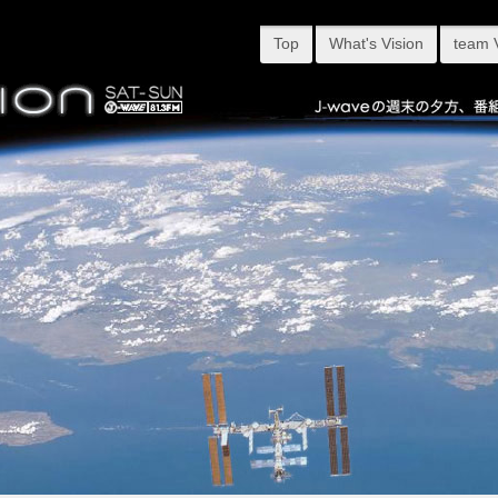
Top
What's Vision
team 