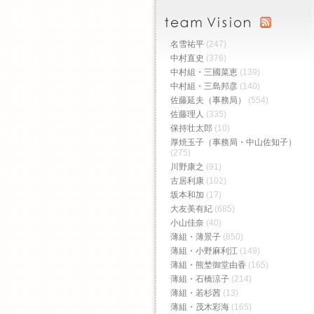
名雪祐平
(247)
中村直史
(376)
中村組・三國菜恵
(139)
中村組・三島邦彦
(140)
佐藤延夫（事務局）
(554)
佐藤理人
(335)
保持壮太郎
(10)
厚焼玉子（事務局・中山佐知子）
(275)
川野康之
(91)
古居利康
(102)
坂本和加
(17)
大友美有紀
(685)
小山佳奈
(40)
薄組・薄景子
(850)
薄組・小野麻利江
(149)
薄組・熊埜御堂由香
(165)
薄組・石橋涼子
(214)
薄組・若杉茜
(13)
薄組・茂木彩海
(165)