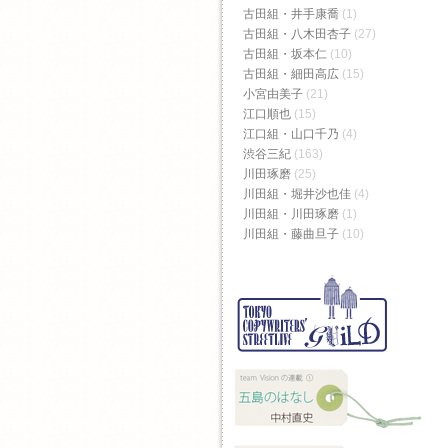
古田組・井手康喬
(1)
古田組・八木田杏子
(27)
古田組・坂本仁
(10)
古田組・細田高広
(15)
小宮由美子
(21)
江口順也
(15)
江口組・山口千乃
(4)
渋谷三紀
(163)
川田琢磨
(25)
川田組・堀井沙也佳
(4)
川田組・川田琢磨
(1)
川田組・藤曲旦子
(10)