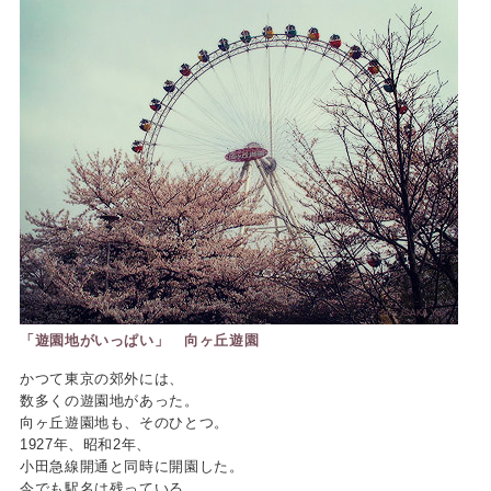
cory ISAKA Yoji
「遊園地がいっぱい」 向ヶ丘遊園
かつて東京の郊外には、
数多くの遊園地があった。
向ヶ丘遊園地も、そのひとつ。
1927年、昭和2年、
小田急線開通と同時に開園した。
今でも駅名は残っている。