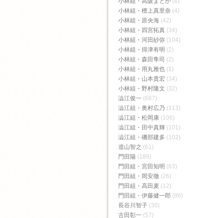
小林組・高阪まどか
(8)
小林組・檀上真里奈
(4)
小林組・原央海
(42)
小林組・四宮拓真
(34)
小林組・河田紗弥
(104)
小林組・得津有明
(2)
小林組・森田隼司
(2)
小林組・用丸雅也
(1)
小林組・山本貴宏
(34)
小林組・野村隆文
(32)
澁江俊一
(667)
澁江組・奥村広乃
(113)
澁江組・松岡康
(106)
澁江組・田中真輝
(101)
澁江組・磯部建多
(102)
道山智之
(61)
門田陽
(189)
門田組・宮田知明
(63)
門田組・岡安徹
(26)
門田組・高田麦
(12)
門田組・伊藤健一郎
(86)
長谷川智子
(30)
古田彰一
(57)