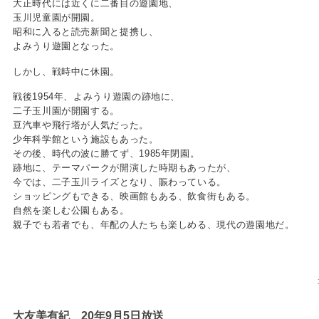
大正時代には近くに二番目の遊園地、
玉川児童園が開園。
昭和に入ると読売新聞と提携し、
よみうり遊園となった。
しかし、戦時中に休園。
戦後1954年、よみうり遊園の跡地に、
二子玉川園が開園する。
豆汽車や飛行塔が人気だった。
少年科学館という施設もあった。
その後、時代の波に勝てず、1985年閉園。
跡地に、テーマパークが開演した時期もあったが、
今では、二子玉川ライズとなり、賑わっている。
ショッピングもできる、映画館もある、飲食街もある。
自然を楽しむ公園もある。
親子でも若者でも、年配の人たちも楽しめる、現代の遊園地だ。
大友美有紀 20年9月5日放送