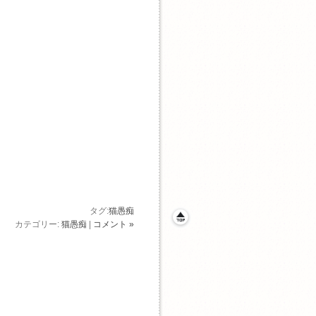
タグ:
猫愚痴
カテゴリー:
猫愚痴
|
コメント »