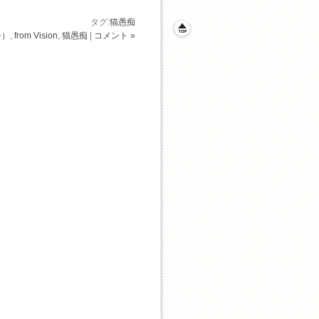
タグ:
猫愚痴
子）
,
from Vision
,
猫愚痴
|
コメント »