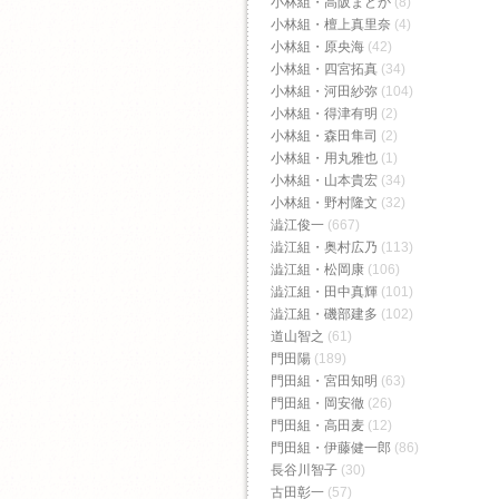
小林組・高阪まどか
(8)
小林組・檀上真里奈
(4)
小林組・原央海
(42)
小林組・四宮拓真
(34)
小林組・河田紗弥
(104)
小林組・得津有明
(2)
小林組・森田隼司
(2)
小林組・用丸雅也
(1)
小林組・山本貴宏
(34)
小林組・野村隆文
(32)
澁江俊一
(667)
澁江組・奥村広乃
(113)
澁江組・松岡康
(106)
澁江組・田中真輝
(101)
澁江組・磯部建多
(102)
道山智之
(61)
門田陽
(189)
門田組・宮田知明
(63)
門田組・岡安徹
(26)
門田組・高田麦
(12)
門田組・伊藤健一郎
(86)
長谷川智子
(30)
古田彰一
(57)