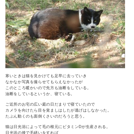
寒いときは猫を見かけても足早に去っていき
なかなか写真を撮らせてもらえなかったが
このところ暖かいので先方も油断をしている。
油断をしているというか、寝ている。
ご近所のお宅の広い庭の日だまりで寝ていたので
カメラを向けたら目を覚ましはしたが逃げはしなかった。
たぶん動くのも面倒くさいのだろうと思う。
猫は日光浴によって毛の根元にビタミンDが生産される。
日光浴の後で毛繕いをすれば