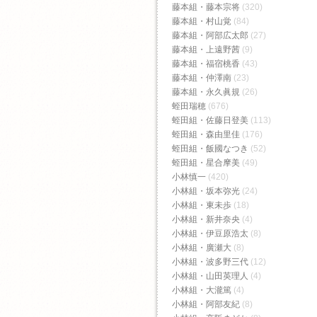
藤本組・藤本宗将
(320)
藤本組・村山覚
(84)
藤本組・阿部広太郎
(27)
藤本組・上遠野茜
(9)
藤本組・福宿桃香‬
(43)
藤本組・仲澤南
(23)
藤本組・永久眞規
(26)
蛭田瑞穂
(676)
蛭田組・佐藤日登美
(113)
蛭田組・森由里佳
(176)
蛭田組・飯國なつき
(52)
蛭田組・星合摩美
(49)
小林慎一
(420)
小林組・坂本弥光
(24)
小林組・東未歩
(18)
小林組・新井奈央
(4)
小林組・伊豆原浩太
(8)
小林組・廣瀬大
(8)
小林組・波多野三代
(12)
小林組・山田英理人
(4)
小林組・大瀧篤
(4)
小林組・阿部友紀
(8)