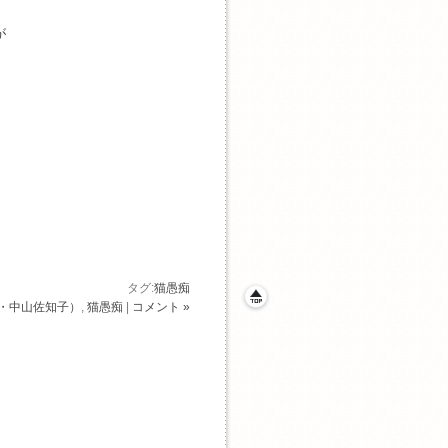
が
タグ:
猫愚痴
・中山佐知子）
,
猫愚痴
|
コメント »