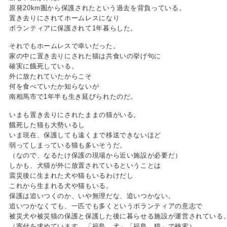
原発20km圏から保護されたという過去を背負っている。
置き去りにされてホームレスになり
ボランティアに保護されて1年暮らした。
それでもホームレスで幸いだった。
家の中に置き去りにされた猫は共食いの挙げ句に
確実に餓死している。
外に放たれていたからこそ
何を食べていたか知らないが
南相馬市で1年半も生き延びられたのだ。
いまも置き去りにされたままの猫がいる。
餓死した猫も大勢いるし
いま現在、保護しても遠くまで移送できないほど
弱ってしまっている猫も多いそうだ。
（なので、なるたけ保護の現場から近い施設が必要だ）
しかも、犬猫が外に放置されているということは
震災後に生まれた犬や猫もいるわけだし
これから生まれる犬や猫もいる。
保護は追いつくのか、いや無理だな、追いつかない。
追いつかなくても、一匹でも多くというボランティアの意志で
被災犬や被災猫の保護と保護した後に暮らせる施設が運営されている
（寄付を求めています。「福島 犬」「福島 猫」で検索）