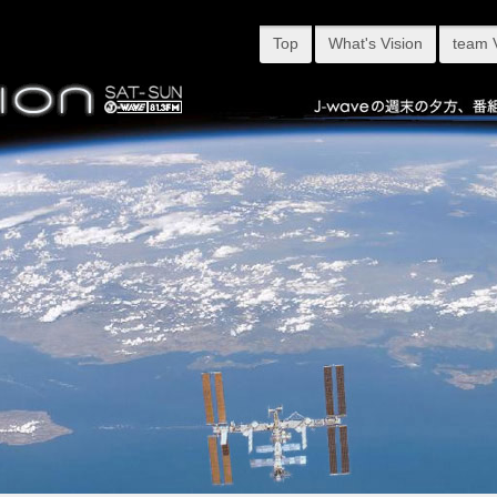
Top
What's Vision
team 