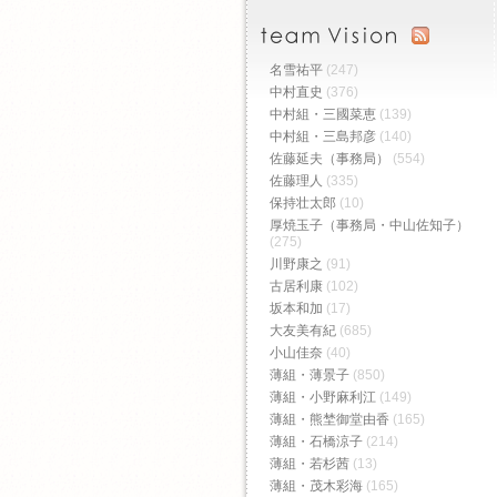
名雪祐平
(247)
中村直史
(376)
中村組・三國菜恵
(139)
中村組・三島邦彦
(140)
佐藤延夫（事務局）
(554)
佐藤理人
(335)
保持壮太郎
(10)
厚焼玉子（事務局・中山佐知子）
(275)
川野康之
(91)
古居利康
(102)
坂本和加
(17)
大友美有紀
(685)
小山佳奈
(40)
薄組・薄景子
(850)
薄組・小野麻利江
(149)
薄組・熊埜御堂由香
(165)
薄組・石橋涼子
(214)
薄組・若杉茜
(13)
薄組・茂木彩海
(165)