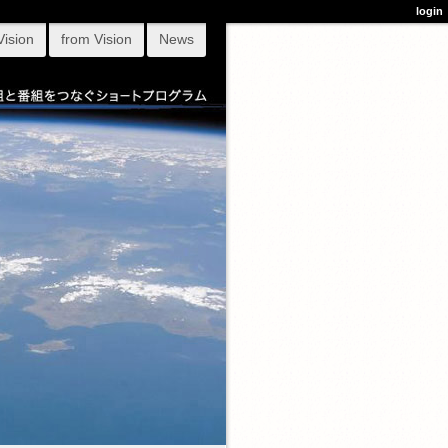
login
Vision
from Vision
News