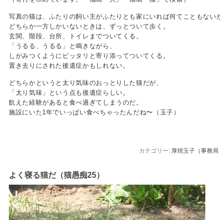
写真の猫は、ふたりの飼い主がふたりとも家にいれば何てこともない
どちらか一方しかいないときは、ずっとついて歩く。
玄関、階段、台所、トイレまでついてくる。
「うるる、うるる」と鳴きながら、
しがみつくようにピッタリと寄り添ってついてくる。
置き去りにされた後遺症かもしれない。
どちらかというと太り気味のおっとりした猫だが、
「太り気味」という点も後遺症らしい。
飢えた経験があると食べ過ぎてしまうのだ。
施設にいた1年でいっぱい食べちゃったんだね〜（玉子）
カテゴリー:
厚焼玉子（事務局
よく寝る猫だ（猫愚痴25）