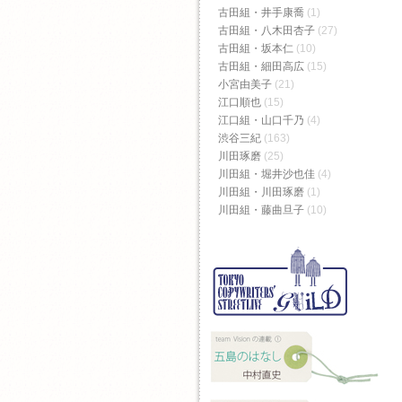
古田組・井手康喬
(1)
古田組・八木田杏子
(27)
古田組・坂本仁
(10)
古田組・細田高広
(15)
小宮由美子
(21)
江口順也
(15)
江口組・山口千乃
(4)
渋谷三紀
(163)
川田琢磨
(25)
川田組・堀井沙也佳
(4)
川田組・川田琢磨
(1)
川田組・藤曲旦子
(10)