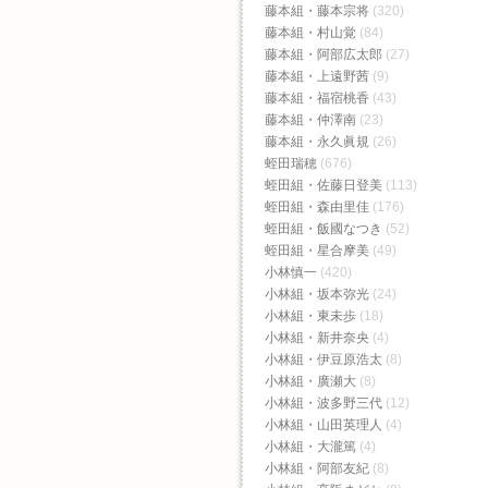
藤本組・藤本宗将
(320)
藤本組・村山覚
(84)
藤本組・阿部広太郎
(27)
藤本組・上遠野茜
(9)
藤本組・福宿桃香‬
(43)
藤本組・仲澤南
(23)
藤本組・永久眞規
(26)
蛭田瑞穂
(676)
蛭田組・佐藤日登美
(113)
蛭田組・森由里佳
(176)
蛭田組・飯國なつき
(52)
蛭田組・星合摩美
(49)
小林慎一
(420)
小林組・坂本弥光
(24)
小林組・東未歩
(18)
小林組・新井奈央
(4)
小林組・伊豆原浩太
(8)
小林組・廣瀬大
(8)
小林組・波多野三代
(12)
小林組・山田英理人
(4)
小林組・大瀧篤
(4)
小林組・阿部友紀
(8)