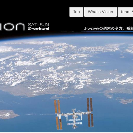
Top
What's Vision
team 