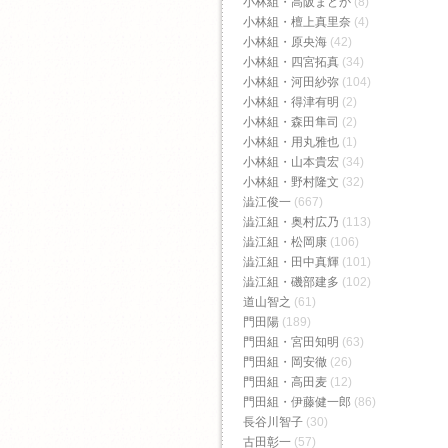
小林組・高阪まどか
(8)
小林組・檀上真里奈
(4)
小林組・原央海
(42)
小林組・四宮拓真
(34)
小林組・河田紗弥
(104)
小林組・得津有明
(2)
小林組・森田隼司
(2)
小林組・用丸雅也
(1)
小林組・山本貴宏
(34)
小林組・野村隆文
(32)
澁江俊一
(667)
澁江組・奥村広乃
(113)
澁江組・松岡康
(106)
澁江組・田中真輝
(101)
澁江組・磯部建多
(102)
道山智之
(61)
門田陽
(189)
門田組・宮田知明
(63)
門田組・岡安徹
(26)
門田組・高田麦
(12)
門田組・伊藤健一郎
(86)
長谷川智子
(30)
古田彰一
(57)