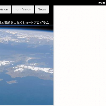
login
Vision
from Vision
News