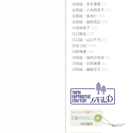
古田組・井手康喬
(1)
古田組・八木田杏子
(27)
古田組・坂本仁
(10)
古田組・細田高広
(15)
小宮由美子
(21)
江口順也
(15)
江口組・山口千乃
(4)
渋谷三紀
(163)
川田琢磨
(25)
川田組・堀井沙也佳
(4)
川田組・川田琢磨
(1)
川田組・藤曲旦子
(10)