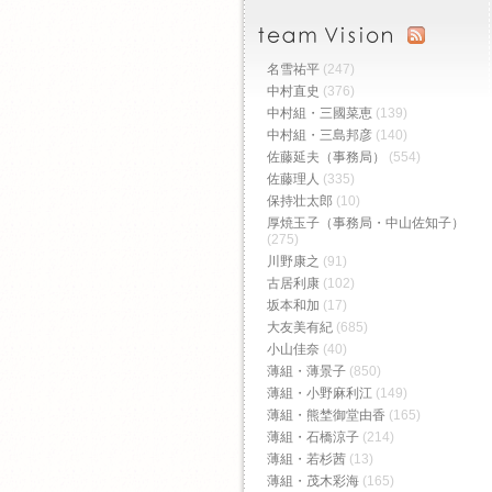
名雪祐平
(247)
中村直史
(376)
中村組・三國菜恵
(139)
中村組・三島邦彦
(140)
佐藤延夫（事務局）
(554)
佐藤理人
(335)
保持壮太郎
(10)
厚焼玉子（事務局・中山佐知子）
(275)
川野康之
(91)
古居利康
(102)
坂本和加
(17)
大友美有紀
(685)
小山佳奈
(40)
薄組・薄景子
(850)
薄組・小野麻利江
(149)
薄組・熊埜御堂由香
(165)
薄組・石橋涼子
(214)
薄組・若杉茜
(13)
薄組・茂木彩海
(165)