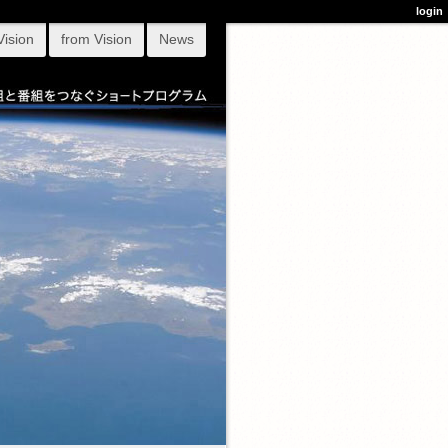
login
Vision
from Vision
News