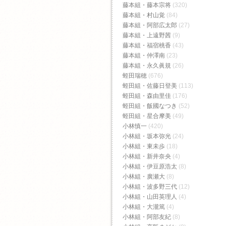
藤本組・藤本宗将
(320)
藤本組・村山覚
(84)
藤本組・阿部広太郎
(27)
藤本組・上遠野茜
(9)
藤本組・福宿桃香‬
(43)
藤本組・仲澤南
(23)
藤本組・永久眞規
(26)
蛭田瑞穂
(676)
蛭田組・佐藤日登美
(113)
蛭田組・森由里佳
(176)
蛭田組・飯國なつき
(52)
蛭田組・星合摩美
(49)
小林慎一
(420)
小林組・坂本弥光
(24)
小林組・東未歩
(18)
小林組・新井奈央
(4)
小林組・伊豆原浩太
(8)
小林組・廣瀬大
(8)
小林組・波多野三代
(12)
小林組・山田英理人
(4)
小林組・大瀧篤
(4)
小林組・阿部友紀
(8)