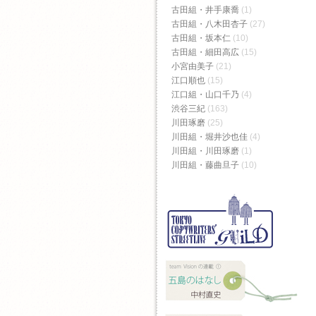
古田組・井手康喬
(1)
古田組・八木田杏子
(27)
古田組・坂本仁
(10)
古田組・細田高広
(15)
小宮由美子
(21)
江口順也
(15)
江口組・山口千乃
(4)
渋谷三紀
(163)
川田琢磨
(25)
川田組・堀井沙也佳
(4)
川田組・川田琢磨
(1)
川田組・藤曲旦子
(10)