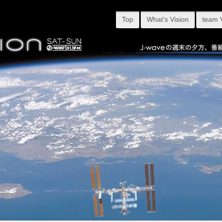
Top
What's Vision
team 