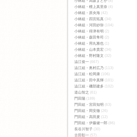
小林組・高阪まどか
(8)
小林組・檀上真里奈
(4)
小林組・原央海
(42)
小林組・四宮拓真
(34)
小林組・河田紗弥
(104)
小林組・得津有明
(2)
小林組・森田隼司
(2)
小林組・用丸雅也
(1)
小林組・山本貴宏
(34)
小林組・野村隆文
(32)
澁江俊一
(667)
澁江組・奥村広乃
(113)
澁江組・松岡康
(106)
澁江組・田中真輝
(101)
澁江組・磯部建多
(102)
道山智之
(61)
門田陽
(189)
門田組・宮田知明
(63)
門田組・岡安徹
(26)
門田組・高田麦
(12)
門田組・伊藤健一郎
(86)
長谷川智子
(30)
古田彰一
(57)