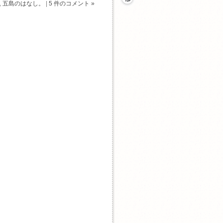
,
五島のはなし。
|
5 件のコメント »