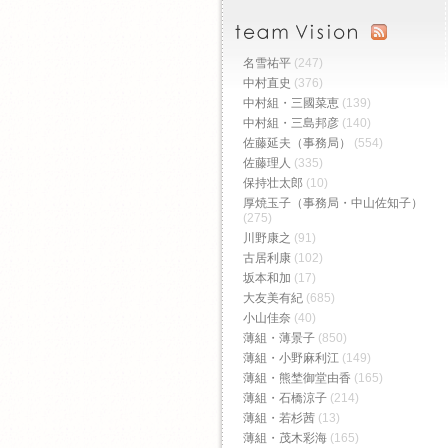
名雪祐平
(247)
中村直史
(376)
中村組・三國菜恵
(139)
中村組・三島邦彦
(140)
佐藤延夫（事務局）
(554)
佐藤理人
(335)
保持壮太郎
(10)
厚焼玉子（事務局・中山佐知子）
(275)
川野康之
(91)
古居利康
(102)
坂本和加
(17)
大友美有紀
(685)
小山佳奈
(40)
薄組・薄景子
(850)
薄組・小野麻利江
(149)
薄組・熊埜御堂由香
(165)
薄組・石橋涼子
(214)
薄組・若杉茜
(13)
薄組・茂木彩海
(165)