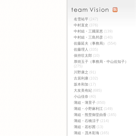
名雪祐平
(247)
中村直史
(376)
中村組・三國菜恵
(139)
中村組・三島邦彦
(140)
佐藤延夫（事務局）
(554)
佐藤理人
(335)
保持壮太郎
(10)
厚焼玉子（事務局・中山佐知子）
(275)
川野康之
(91)
古居利康
(102)
坂本和加
(17)
大友美有紀
(685)
小山佳奈
(40)
薄組・薄景子
(850)
薄組・小野麻利江
(149)
薄組・熊埜御堂由香
(165)
薄組・石橋涼子
(214)
薄組・若杉茜
(13)
薄組・茂木彩海
(165)