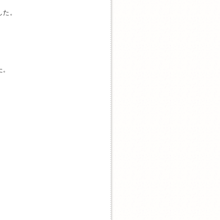
した。
た。
。
。