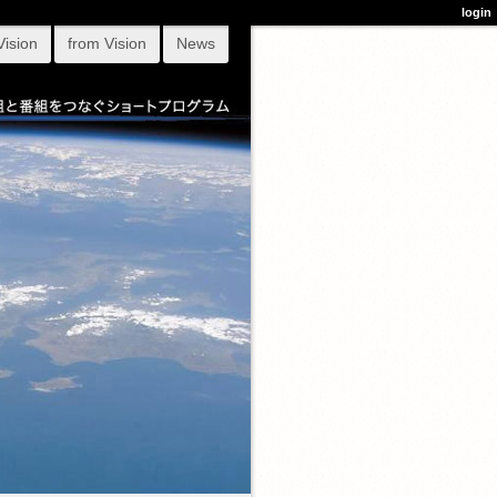
login
Vision
from Vision
News