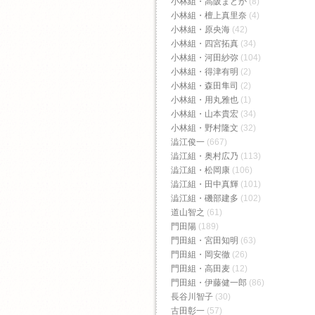
小林組・高阪まどか
(8)
小林組・檀上真里奈
(4)
小林組・原央海
(42)
小林組・四宮拓真
(34)
小林組・河田紗弥
(104)
小林組・得津有明
(2)
小林組・森田隼司
(2)
小林組・用丸雅也
(1)
小林組・山本貴宏
(34)
小林組・野村隆文
(32)
澁江俊一
(667)
澁江組・奥村広乃
(113)
澁江組・松岡康
(106)
澁江組・田中真輝
(101)
澁江組・磯部建多
(102)
道山智之
(61)
門田陽
(189)
門田組・宮田知明
(63)
門田組・岡安徹
(26)
門田組・高田麦
(12)
門田組・伊藤健一郎
(86)
長谷川智子
(30)
古田彰一
(57)