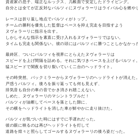
資産家の息子、端正なルックス、几帳面で安定したドライビング。
自分とは全てが正反対なバルツィにヌヴォラーリはライバル心を燃や
レースは折り返し地点でバルツィがトップ。
チームの勝利を優先した監督はペースを抑え完走を目指すよう
ヌヴォラーリに指示を出す。
しかしそんな指示を素直に受け入れるヌヴォラーリではない。
タイムも完走も関係ない。彼の頭にはバルツィに勝つことしかなかっ
最終区、ついにバルツィを視界にとらえたヌヴォラーリは
スピードを上げ間隔を詰める。それに気づきペースを上げるバルツィ
猛スピードで闇夜を切り裂いていく二台のヘッドライト。
その時突然、バックミラーからヌヴォラーリのヘッドライトが消えた
戸惑うバルツィ。後ろを振り返っても何も見えず、
排気音も自分の車の音でかき消され聴こえない。
しめた、ヌヴォラーリのマシントラブルだ！
バルツィが油断してペースを落とした隙に、
その横をヘッドライトを消した車が鮮やかに走り抜けた。
バルツィが気づいた時にはすでに手遅れだった。
彼の眼に映るのは再びヘッドライトを灯して
道路を煌々と照らしてゴールするヌヴォラーリの後ろ姿だった。