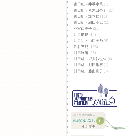
古田組・井手康喬
(1)
古田組・八木田杏子
(27)
古田組・坂本仁
(10)
古田組・細田高広
(15)
小宮由美子
(21)
江口順也
(15)
江口組・山口千乃
(4)
渋谷三紀
(163)
川田琢磨
(25)
川田組・堀井沙也佳
(4)
川田組・川田琢磨
(1)
川田組・藤曲旦子
(10)