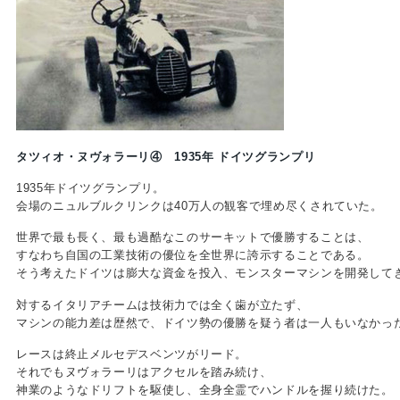
タツィオ・ヌヴォラーリ④ 1935年 ドイツグランプリ
1935年ドイツグランプリ。
会場のニュルブルクリンクは40万人の観客で埋め尽くされていた。
世界で最も長く、最も過酷なこのサーキットで優勝することは、
すなわち自国の工業技術の優位を全世界に誇示することである。
そう考えたドイツは膨大な資金を投入、モンスターマシンを開発して
対するイタリアチームは技術力では全く歯が立たず、
マシンの能力差は歴然で、ドイツ勢の優勝を疑う者は一人もいなかっ
レースは終止メルセデスベンツがリード。
それでもヌヴォラーリはアクセルを踏み続け、
神業のようなドリフトを駆使し、全身全霊でハンドルを握り続けた。