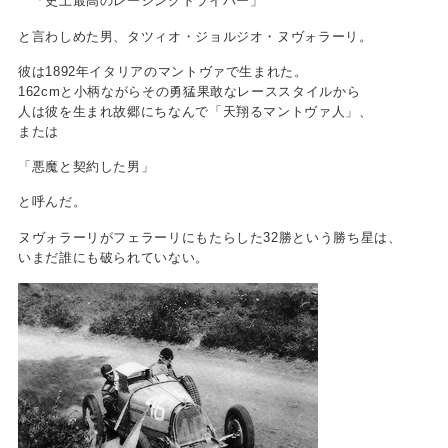
「史上最高のレーシングドライバー」
と言わしめた男、タツィオ・ジョルジオ・ヌヴォラーリ。
彼は1892年イタリアのマントヴァで生まれた。
162cmと小柄ながらその勇猛果敢なレーススタイルから
人は彼を生まれ故郷にちなんで「天翔るマントヴァ人」、
または
「悪魔と契約した男」
と呼んだ。
ヌヴォラーリがフェラーリにもたらした32勝という勝ち星は、
いまだ誰にも破られていない。