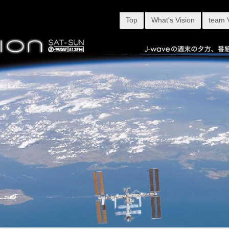
Top
What's Vision
team 