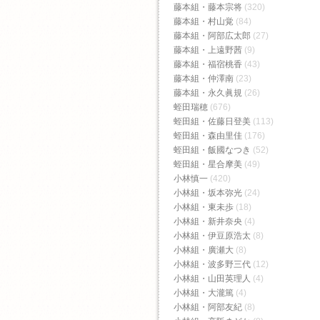
藤本組・藤本宗将
(320)
藤本組・村山覚
(84)
藤本組・阿部広太郎
(27)
藤本組・上遠野茜
(9)
藤本組・福宿桃香‬
(43)
藤本組・仲澤南
(23)
藤本組・永久眞規
(26)
蛭田瑞穂
(676)
蛭田組・佐藤日登美
(113)
蛭田組・森由里佳
(176)
蛭田組・飯國なつき
(52)
蛭田組・星合摩美
(49)
小林慎一
(420)
小林組・坂本弥光
(24)
小林組・東未歩
(18)
小林組・新井奈央
(4)
小林組・伊豆原浩太
(8)
小林組・廣瀬大
(8)
小林組・波多野三代
(12)
小林組・山田英理人
(4)
小林組・大瀧篤
(4)
小林組・阿部友紀
(8)