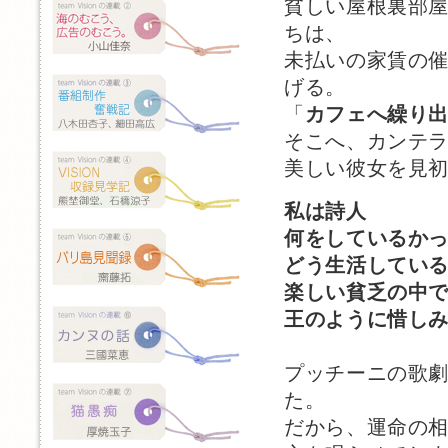
貧しい屋根裏部
ちは、
未払いの家賃の
げる。
「
カフェへ繰り
そこへ、カンテ
美しい彼女を見
私は詩人
何をしているか
どう生活してい
楽しい貧乏の中
王のように惜し
プッチーニの歌
た。
だから、運命の