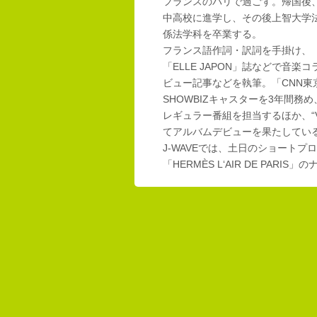
フランスのパリで過ごす。帰国後
中高校に進学し、その後上智大学
係法学科を卒業する。
フランス語作詞・訳詞を手掛け、「E
「ELLE JAPON」誌などで音楽
ビュー記事などを執筆。「CNN東
SHOWBIZキャスターを3年間務め
レギュラー番組を担当するほか、“Vi
てアルバムデビューを果たしてい
J-WAVEでは、土日のショートプロ
「HERMÈS L‘AIR DE PAR