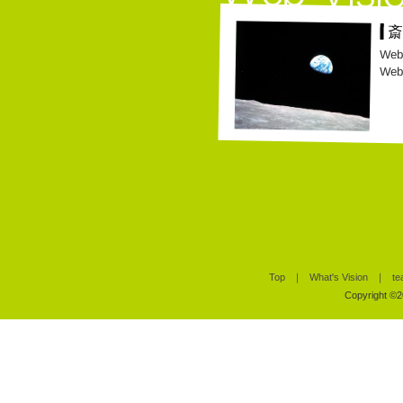
斎
Web 
Web
Top
｜
What's Vision
｜
te
Copyright ©20