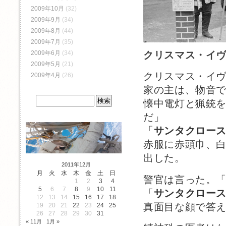
2009年10月
(32)
2009年9月
(34)
2009年8月
(44)
2009年7月
(35)
2009年6月
(34)
クリスマス・イ
2009年5月
(21)
クリスマス・イ
2009年4月
(26)
家の主は、物音
懐中電灯と猟銃
だ」
「
サンタクロー
赤服に赤頭巾、
出した。
2011年12月
月
火
水
木
金
土
日
警官は言った。
1
2
3
4
5
6
7
8
9
10
11
「
サンタクロー
12
13
14
15
16
17
18
真面目な顔で答
19
20
21
22
23
24
25
26
27
28
29
30
31
« 11月
1月 »