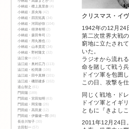
小林組・高阪まどか
(8)
小林組・檀上真里奈
(4)
小林組・原央海
(42)
クリスマス・イ
小林組・四宮拓真
(34)
小林組・河田紗弥
(104)
1942年の12月2
小林組・得津有明
(2)
第二次世界大戦
小林組・森田隼司
(2)
小林組・用丸雅也
(1)
窮地に立たされ
小林組・山本貴宏
(34)
いた。
小林組・野村隆文
(32)
ラジオから流れ
澁江俊一
(667)
澁江組・奥村広乃
(113)
命を賭して戦う
澁江組・松岡康
(106)
ドイツ軍を包囲
澁江組・田中真輝
(101)
澁江組・磯部建多
(102)
この日、攻撃を
道山智之
(61)
門田陽
(189)
同じく戦地・ド
門田組・宮田知明
(63)
ドイツ軍とイギ
門田組・岡安徹
(26)
ともに『きよし
門田組・高田麦
(12)
門田組・伊藤健一郎
(86)
2011年12月24日
長谷川智子
(30)
古田彰一
(57)