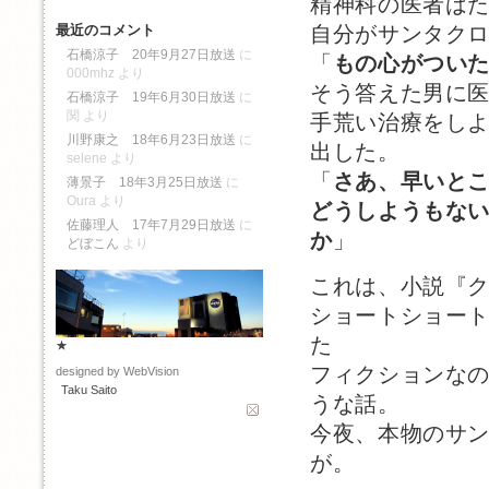
精神科の医者は
自分がサンタク
最近のコメント
石橋涼子 20年9月27日放送
に
「
もの心がつい
000mhz
より
そう答えた男に
石橋涼子 19年6月30日放送
に
関
より
手荒い治療をし
川野康之 18年6月23日放送
に
出した。
selene
より
「
さあ、早いと
薄景子 18年3月25日放送
に
Oura
より
どうしようもな
佐藤理人 17年7月29日放送
に
か
」
どぼこん
より
これは、小説『
ショートショー
た
★
フィクションな
designed by WebVision
Taku Saito
うな話。
今夜、本物のサ
が。