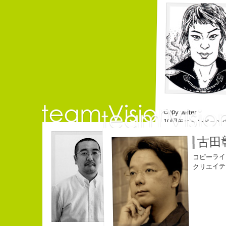
Copy writer
10周年キャンペーン
名雪祐平
古田
beacon communicat
コピーライター
コピーライ
クリエイティブディレクター
クリエイテ