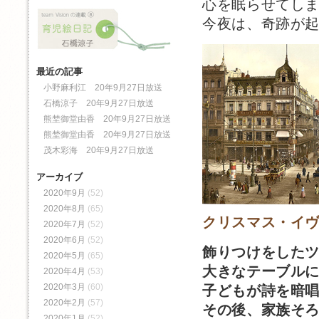
心を眠らせてし
今夜は、奇跡が
最近の記事
小野麻利江 20年9月27日放送
石橋涼子 20年9月27日放送
熊埜御堂由香 20年9月27日放送
熊埜御堂由香 20年9月27日放送
茂木彩海 20年9月27日放送
アーカイブ
2020年9月
(52)
2020年8月
(65)
クリスマス・イ
2020年7月
(52)
2020年6月
(52)
飾りつけをした
2020年5月
(65)
大きなテーブル
2020年4月
(53)
2020年3月
(60)
子どもが詩を暗
2020年2月
(57)
その後、家族そ
2020年1月
(52)