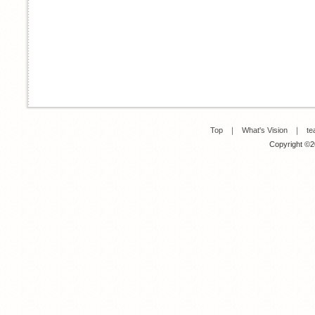
Top
｜
What's Vision
｜
te
Copyright ©20