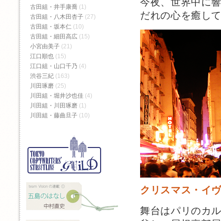
今夜、世界中に
古田組・井手康喬
(1)
だれの心を癒し
古田組・八木田杏子
(27)
古田組・坂本仁
(10)
古田組・細田高広
(15)
小宮由美子
(21)
江口順也
(15)
江口組・山口千乃
(4)
渋谷三紀
(163)
川田琢磨
(25)
川田組・堀井沙也佳
(4)
川田組・川田琢磨
(1)
川田組・藤曲旦子
(10)
クリスマス・イ
舞台はパリのカ