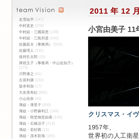
2011 年 12
名雪祐平
(247)
中村直史
(376)
小宮由美子 11
中村組・三國菜恵
(139)
中村組・三島邦彦
(140)
佐藤延夫（事務局）
(554)
佐藤理人
(335)
保持壮太郎
(10)
厚焼玉子（事務局・中山佐知子）
(275)
川野康之
(91)
古居利康
(102)
坂本和加
(17)
大友美有紀
(685)
小山佳奈
(40)
薄組・薄景子
(850)
薄組・小野麻利江
(149)
クリスマス・イ
薄組・熊埜御堂由香
(165)
薄組・石橋涼子
(214)
1957年、
薄組・若杉茜
(13)
世界初の人工衛星
薄組・茂木彩海
(165)