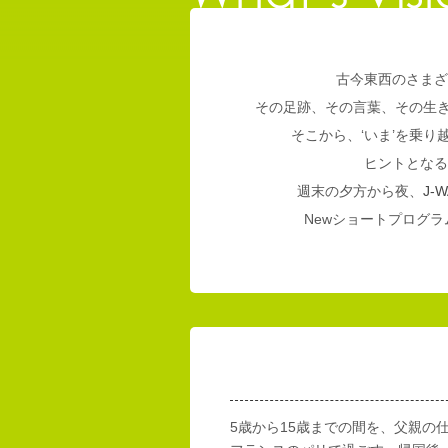
古今東西のさまざ
その足跡、その言葉、その生
そこから、‘いま’を乗
ヒントとなる
週末の夕方から夜、
J-W
Newショートプログラム
5歳から15歳までの間を、父親の