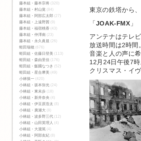
藤本組・藤本宗将
(320)
東京の鉄塔から
藤本組・村山覚
(84)
藤本組・阿部広太郎
(27)
「
JOAK-FMX
」
藤本組・上遠野茜
(9)
藤本組・福宿桃香‬
(43)
藤本組・仲澤南
(23)
アンテナはテレ
藤本組・永久眞規
(26)
放送時間は2時間
蛭田瑞穂
(676)
音楽と人の声に希
蛭田組・佐藤日登美
(113)
蛭田組・森由里佳
(176)
12月24日午後7
蛭田組・飯國なつき
(52)
クリスマス・イ
蛭田組・星合摩美
(49)
小林慎一
(420)
小林組・坂本弥光
(24)
小林組・東未歩
(18)
小林組・新井奈央
(4)
小林組・伊豆原浩太
(8)
小林組・廣瀬大
(8)
小林組・波多野三代
(12)
小林組・山田英理人
(4)
小林組・大瀧篤
(4)
小林組・阿部友紀
(8)