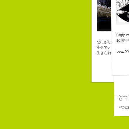
Copy wr
10周
なにがしか書いて
幸せでとっても怖
beacon
生きられてる私は
長崎
３６
「五
みな
自己紹
こんち
皆から
なぜか
なぜか
ピーナ
バカだ