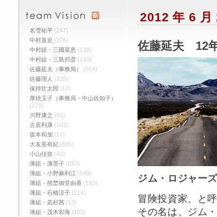
2012 年 6
名雪祐平
(247)
中村直史
(376)
佐藤延夫 12
中村組・三國菜恵
(139)
中村組・三島邦彦
(140)
佐藤延夫（事務局）
(554)
佐藤理人
(335)
保持壮太郎
(10)
厚焼玉子（事務局・中山佐知子）
(275)
川野康之
(91)
古居利康
(102)
坂本和加
(17)
大友美有紀
(685)
小山佳奈
(40)
薄組・薄景子
(850)
薄組・小野麻利江
(149)
ジム・ロジャー
薄組・熊埜御堂由香
(165)
薄組・石橋涼子
(214)
冒険投資家、と
薄組・若杉茜
(13)
その名は、ジム
薄組・茂木彩海
(165)