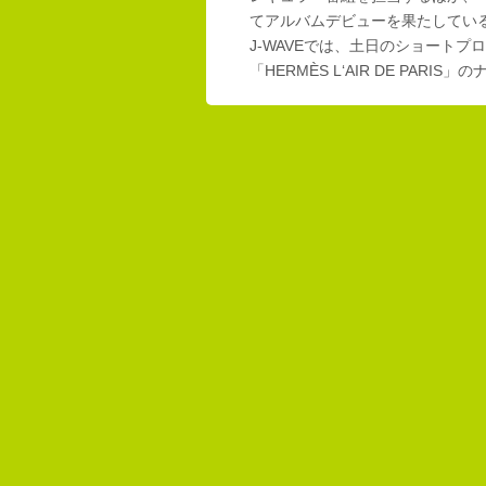
てアルバムデビューを果たしてい
J-WAVEでは、土日のショートプロ
「HERMÈS L‘AIR DE PAR