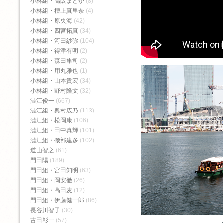
小林組・高阪まどか
(8)
小林組・檀上真里奈
(4)
小林組・原央海
(42)
小林組・四宮拓真
(34)
小林組・河田紗弥
(104)
小林組・得津有明
(2)
小林組・森田隼司
(2)
小林組・用丸雅也
(1)
小林組・山本貴宏
(34)
小林組・野村隆文
(32)
澁江俊一
(667)
澁江組・奥村広乃
(113)
澁江組・松岡康
(106)
澁江組・田中真輝
(101)
澁江組・磯部建多
(102)
道山智之
(61)
門田陽
(189)
門田組・宮田知明
(63)
門田組・岡安徹
(26)
門田組・高田麦
(12)
門田組・伊藤健一郎
(86)
長谷川智子
(30)
Bac
古田彰一
(57)