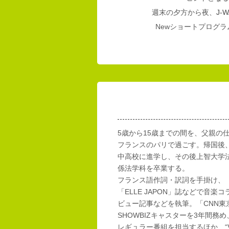
週末の夕方から夜、
J-W
Newショートプログラム
5歳から15歳までの間を、父親の
フランスのパリで過ごす。帰国後
中高校に進学し、その後上智大学
係法学科を卒業する。
フランス語作詞・訳詞を手掛け、「E
「ELLE JAPON」誌などで音楽
ビュー記事などを執筆。「CNN東
SHOWBIZキャスターを3年間務め
レギュラー番組を担当するほか、“Vi