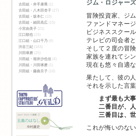
ジム・ロジャー
古田組・井手康喬
(1)
古田組・八木田杏子
(27)
冒険投資家、ジ
古田組・坂本仁
(10)
ファンドマネー
古田組・細田高広
(15)
小宮由美子
(21)
ビジネススクー
江口順也
(15)
テレビの司会者
江口組・山口千乃
(4)
渋谷三紀
(163)
そして２度の冒
川田琢磨
(25)
家族を連れてシ
川田組・堀井沙也佳
(4)
現在も悠々自適
川田組・川田琢磨
(1)
川田組・藤曲旦子
(10)
果たして、彼の
それを示した言
まず最も大
二番目が、人
三番目は、世
これが悔いのな