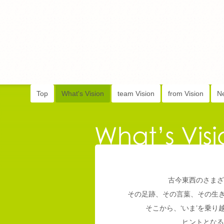
Top
What's Vision
team Vision
from Vision
N
古今東西のさまざ
その足跡、その言葉、その生
そこから、‘いま’を乗
ヒントとなる