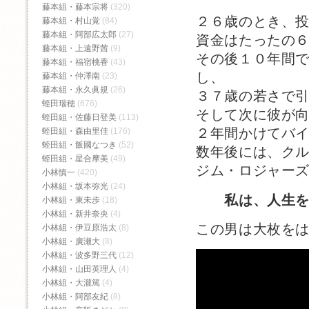
藤本組・藤本宗将
(320)
２６歳のとき、
藤本組・村山覚
(84)
藤本組・阿部広太郎
(27)
資金はたったの
藤本組・上遠野茜
(9)
その後１０年間
藤本組・福宿桃香‬
(43)
し、
藤本組・仲澤南
(23)
藤本組・永久眞規
(26)
３７歳の若さで
蛭田瑞穂
(676)
そして次に彼が
蛭田組・佐藤日登美
(113)
２年間かけてバ
蛭田組・森由里佳
(176)
蛭田組・飯國なつき
(52)
数年後には、ク
蛭田組・星合摩美
(49)
ジム・ロジャー
小林慎一
(420)
小林組・坂本弥光
(24)
私は、人生
小林組・東未歩
(18)
小林組・新井奈央
(4)
この男は大枚を
小林組・伊豆原浩太
(8)
小林組・廣瀬大
(8)
小林組・波多野三代
(12)
小林組・山田英理人
(4)
小林組・大瀧篤
(4)
小林組・阿部友紀
(8)