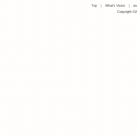
Top
｜
What's Vision
｜
te
Copyright ©20