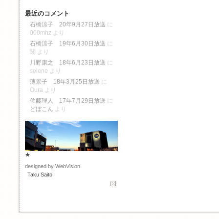
最近のコメント
石橋涼子 20年9月27日放送
に
000mhz
より
石橋涼子 19年6月30日放送
に
関
より
川野康之 18年6月23日放送
に
selene
より
薄景子 18年3月25日放送
に
Oura
より
佐藤理人 17年7月29日放送
に
どぼこん
より
★
designed by WebVision
Taku Saito