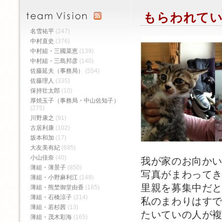
もらわれて
名雪祐平
(247)
中村直史
(376)
中村組・三國菜恵
(139)
中村組・三島邦彦
(140)
佐藤延夫（事務局）
(554)
佐藤理人
(335)
保持壮太郎
(10)
厚焼玉子（事務局・中山佐知子）
(275)
川野康之
(91)
古居利康
(102)
坂本和加
(17)
大友美有紀
(685)
小山佳奈
(40)
我が家のお向か
薄組・薄景子
(850)
写真がまわって
薄組・小野麻利江
(149)
里親を募集中だ
薄組・熊埜御堂由香
(165)
薄組・石橋涼子
(214)
私のまわりはす
薄組・若杉茜
(13)
たいていの人が
薄組・茂木彩海
(165)