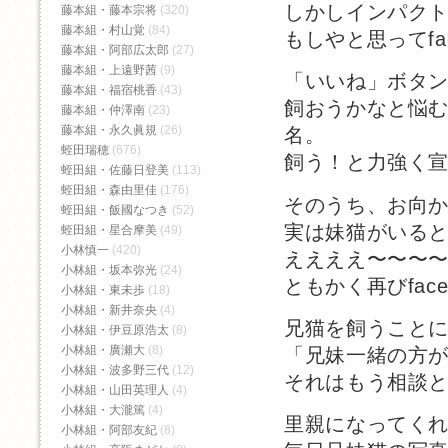
しかしインパク
藤本組・藤本宗将
(320)
藤本組・村山覚
(84)
もしやと思ってfa
藤本組・阿部広太郎
(27)
藤本組・上遠野茜
(9)
「いいね」ボタ
藤本組・福宿桃香‬
(43)
飼おうかなと悩む
藤本組・仲澤南
(23)
藤本組・永久眞規
(26)
名。
蛭田瑞穂
(676)
飼う！と力強く
蛭田組・佐藤日登美
(113)
蛭田組・森由里佳
(176)
そのうち、お向
蛭田組・飯國なつき
(52)
実は妹猫がいる
蛭田組・星合摩美
(49)
小林慎一
(420)
ええええ〜〜〜
小林組・坂本弥光
(24)
ともかく再びfac
小林組・東未歩
(18)
小林組・新井奈央
(4)
兄猫を飼うこと
小林組・伊豆原浩太
(8)
小林組・廣瀬大
(8)
「兄妹一緒の方
小林組・波多野三代
(12)
それはもう相談
小林組・山田英理人
(4)
小林組・大瀧篤
(4)
里親になってくれた
小林組・阿部友紀
(8)