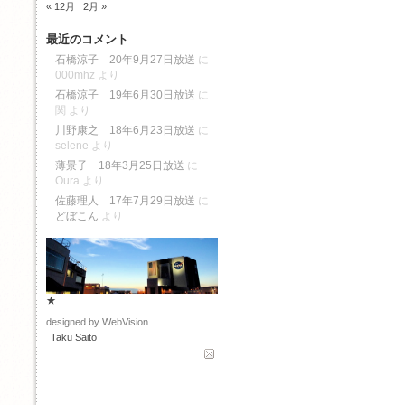
« 12月
2月 »
最近のコメント
石橋涼子 20年9月27日放送
に
000mhz
より
石橋涼子 19年6月30日放送
に
関
より
川野康之 18年6月23日放送
に
selene
より
薄景子 18年3月25日放送
に
Oura
より
佐藤理人 17年7月29日放送
に
どぼこん
より
★
designed by WebVision
Taku Saito