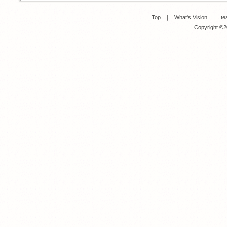
Top
｜
What's Vision
｜
te
Copyright ©20