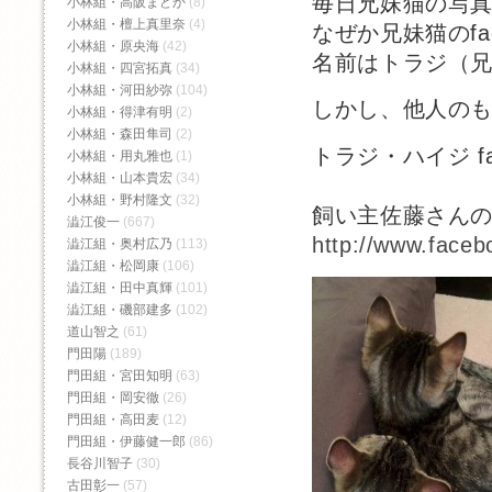
毎日兄妹猫の写
小林組・高阪まどか
(8)
小林組・檀上真里奈
(4)
なぜか兄妹猫のfa
小林組・原央海
(42)
名前はトラジ（
小林組・四宮拓真
(34)
小林組・河田紗弥
(104)
しかし、他人の
小林組・得津有明
(2)
小林組・森田隼司
(2)
トラジ・ハイジ fa
小林組・用丸雅也
(1)
小林組・山本貴宏
(34)
小林組・野村隆文
(32)
飼い主佐藤さんのfa
澁江俊一
(667)
http://www.face
澁江組・奥村広乃
(113)
澁江組・松岡康
(106)
澁江組・田中真輝
(101)
澁江組・磯部建多
(102)
道山智之
(61)
門田陽
(189)
門田組・宮田知明
(63)
門田組・岡安徹
(26)
門田組・高田麦
(12)
門田組・伊藤健一郎
(86)
長谷川智子
(30)
古田彰一
(57)