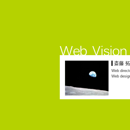
斎藤 
Web direct
Web desig