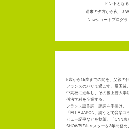
ヒントとなる
週末の夕方から夜、
J-W
Newショートプログラム
5歳から15歳までの間を、父親の
フランスのパリで過ごす。帰国後
中高校に進学し、その後上智大学
係法学科を卒業する。
フランス語作詞・訳詞を手掛け、「E
「ELLE JAPON」誌などで音楽
ビュー記事などを執筆。「CNN東
SHOWBIZキャスターを3年間務め