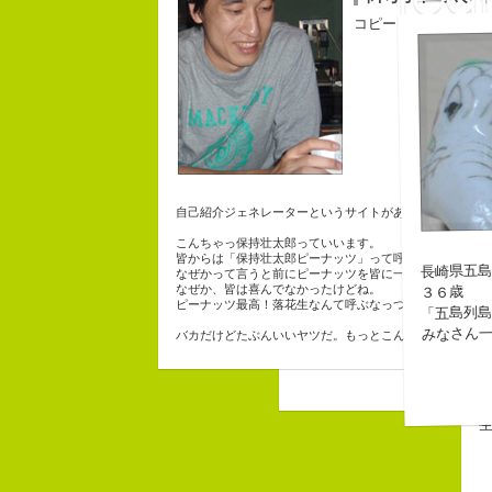
コピーライター
コ
自己紹介ジェネレーターというサイトがある。試しにやっ
こんちゃっ保持壮太郎っていいます。
チームVision 事務局長
皆からは「保持壮太郎ピーナッツ」って呼ばれてるよ。
長崎県五島
なぜかって言うと前にピーナッツを皆に一粒ずつあげたか
なぜか、皆は喜んでなかったけどね。
３６歳
ピーナッツ最高！落花生なんて呼ぶなっつーの
「五島列
みなさん
バカだけどたぶんいいヤツだ。もっとこんな感じの人にな