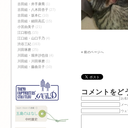
古田組・井手康喬
(1)
古田組・八木田杏子
(27)
古田組・坂本仁
(10)
古田組・細田高広
(15)
小宮由美子
(21)
江口順也
(15)
江口組・山口千乃
(4)
渋谷三紀
(163)
川田琢磨
(25)
«
前のページへ
川田組・堀井沙也佳
(4)
川田組・川田琢磨
(1)
川田組・藤曲旦子
(10)
コメントをど
お名前
メー
ウェ