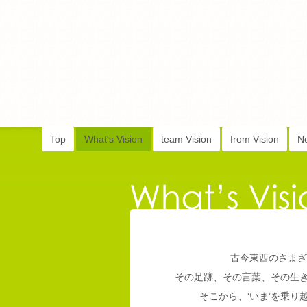
Top
What's Vision
team Vision
from Vision
N
古今東西のさまざ
その足跡、その言葉、その生
そこから、‘いま’を乗