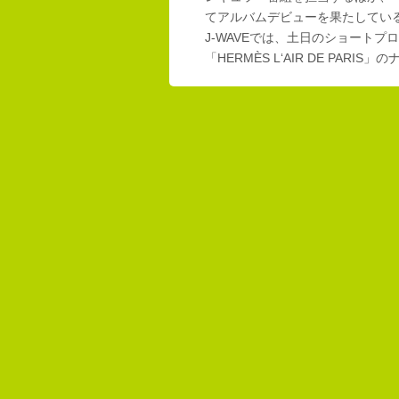
てアルバムデビューを果たしてい
J-WAVEでは、土日のショートプロ
「HERMÈS L‘AIR DE PAR