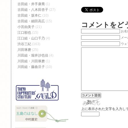
古田組・井手康喬
(1)
古田組・八木田杏子
(27)
古田組・坂本仁
(10)
古田組・細田高広
(15)
コメントをど
小宮由美子
(21)
お名前
江口順也
(15)
メー
江口組・山口千乃
(4)
渋谷三紀
(163)
ウェ
川田琢磨
(25)
川田組・堀井沙也佳
(4)
川田組・川田琢磨
(1)
川田組・藤曲旦子
(10)
上に表示された文字を入力し