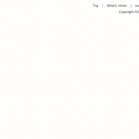
Top
｜
What's Vision
｜
te
Copyright ©20