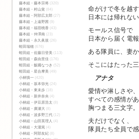
藤本組・藤本宗将
(320)
命がけで冬を越
藤本組・村山覚
(84)
藤本組・阿部広太郎
(27)
日本には帰れな
藤本組・上遠野茜
(9)
藤本組・福宿桃香‬
(43)
モールス信号で
藤本組・仲澤南
(23)
日本から届く電
藤本組・永久眞規
(26)
蛭田瑞穂
(676)
ある隊員に、妻
蛭田組・佐藤日登美
(113)
蛭田組・森由里佳
(176)
そこにはたった
蛭田組・飯國なつき
(52)
蛭田組・星合摩美
(49)
アナタ
小林慎一
(420)
小林組・坂本弥光
(24)
愛情や淋しさや
小林組・東未歩
(18)
小林組・新井奈央
(4)
すべての感情が
小林組・伊豆原浩太
(8)
胸つまる三文字
小林組・廣瀬大
(8)
小林組・波多野三代
(12)
夫だけでなく、
小林組・山田英理人
(4)
小林組・大瀧篤
(4)
隊員たち全員で
小林組・阿部友紀
(8)