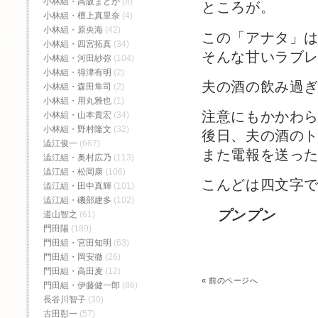
小林組・高阪まどか
(8)
ところが。
小林組・檀上真里奈
(4)
小林組・原央海
(42)
この「アナタ」
小林組・四宮拓真
(34)
そんな甘いラブ
小林組・河田紗弥
(104)
小林組・得津有明
(2)
夫の酒の飲み過
小林組・森田隼司
(2)
小林組・用丸雅也
(1)
注意にもかかわ
小林組・山本貴宏
(34)
小林組・野村隆文
(32)
後日、夫の酒の
澁江俊一
(667)
また電報を送っ
澁江組・奥村広乃
(113)
澁江組・松岡康
(106)
こんどは四文字
澁江組・田中真輝
(101)
澁江組・磯部建多
(102)
プンプン
道山智之
(61)
門田陽
(189)
門田組・宮田知明
(63)
門田組・岡安徹
(26)
門田組・高田麦
(12)
«
前のページへ
門田組・伊藤健一郎
(86)
長谷川智子
(30)
古田彰一
(57)