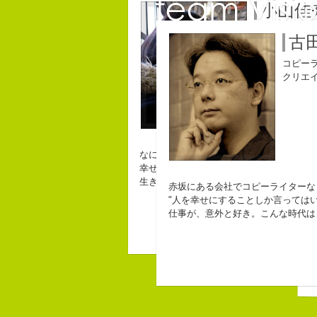
小山佳
コピーライタ
古
コピー
クリエ
なにがしか書いていられるしごとはとって
幸せでとっても怖いですが、きょうもなん
生きられてる私は幸せなのかもしれません
赤坂にある会社でコピーライターな
C
"人を幸せにすることしか言ってはい
仕事が、意外と好き。こんな時代は
b