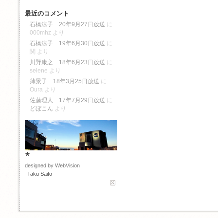
最近のコメント
石橋涼子 20年9月27日放送
に
000mhz
より
石橋涼子 19年6月30日放送
に
関
より
川野康之 18年6月23日放送
に
selene
より
薄景子 18年3月25日放送
に
Oura
より
佐藤理人 17年7月29日放送
に
どぼこん
より
★
designed by WebVision
Taku Saito