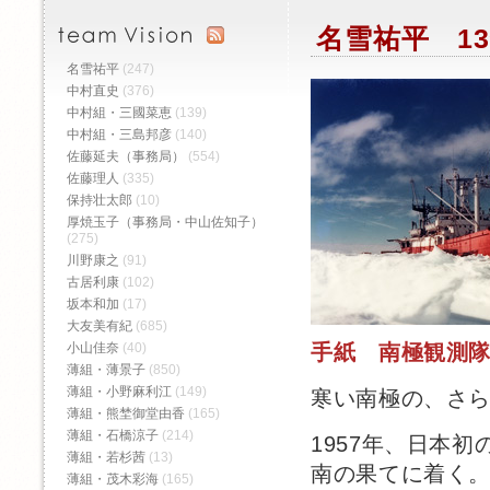
名雪祐平 13
名雪祐平
(247)
中村直史
(376)
中村組・三國菜恵
(139)
中村組・三島邦彦
(140)
佐藤延夫（事務局）
(554)
佐藤理人
(335)
保持壮太郎
(10)
厚焼玉子（事務局・中山佐知子）
(275)
川野康之
(91)
古居利康
(102)
坂本和加
(17)
大友美有紀
(685)
小山佳奈
(40)
手紙 南極観測
薄組・薄景子
(850)
薄組・小野麻利江
(149)
寒い南極の、さ
薄組・熊埜御堂由香
(165)
薄組・石橋涼子
(214)
1957年、日本
薄組・若杉茜
(13)
南の果てに着く
薄組・茂木彩海
(165)