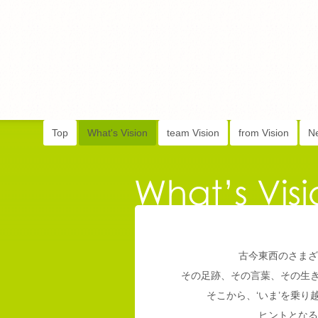
Top
What's Vision
team Vision
from Vision
N
古今東西のさまざ
その足跡、その言葉、その生
そこから、‘いま’を乗
ヒントとなる