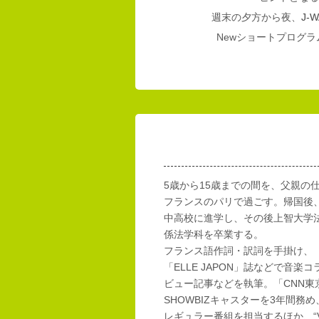
週末の夕方から夜、
J-W
Newショートプログラム
5歳から15歳までの間を、父親の
フランスのパリで過ごす。帰国後
中高校に進学し、その後上智大学
係法学科を卒業する。
フランス語作詞・訳詞を手掛け、「E
「ELLE JAPON」誌などで音楽
ビュー記事などを執筆。「CNN東
SHOWBIZキャスターを3年間務め
レギュラー番組を担当するほか、“Vi