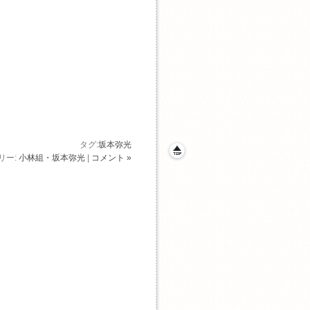
タグ:
坂本弥光
リー:
小林組・坂本弥光
|
コメント »