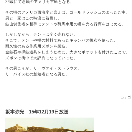
24歳にて念願のアメリカ市民となる。
その頃のアメリカ西海岸と言えば、ゴールドラッシュのまっただ中。
男と一家はこの時流に着目し、
鉱山労働者を相手にテントや荷馬車用の幌を売る行商をはじめる。
しかしながら、テントは全く売れない。
そこで、テントや幌の材料であったキャンバス帆布を使った、
耐久性のある作業用ズボンを製造。
金鉱石や採鉱道具をしまうために、大きなポケットも付けたことで、
ズボンは街中で大評判になっていった。
その男こそが、リーヴァイ・ストラウス、
リーバイス社の創始者となる男だ。
カテゴ
坂本弥光 15年12月19日放送