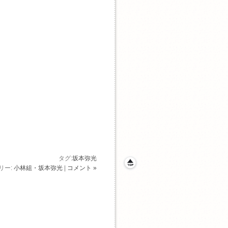
タグ:
坂本弥光
リー:
小林組・坂本弥光
|
コメント »