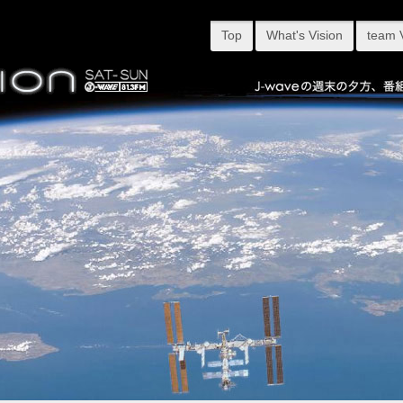
Top
What's Vision
team 