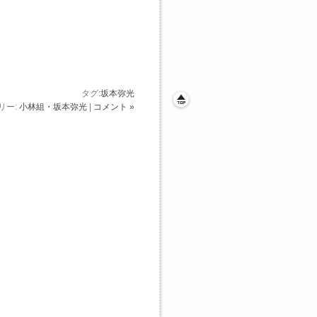
タグ:
坂本弥光
リー:
小林組・坂本弥光
|
コメント »