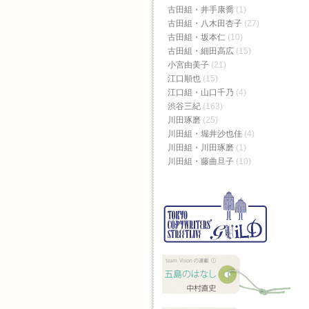
古田組・井手康喬
(1)
古田組・八木田杏子
(27)
古田組・坂本仁
(10)
古田組・細田高広
(15)
小宮由美子
(21)
江口順也
(15)
江口組・山口千乃
(4)
渋谷三紀
(163)
川田琢磨
(25)
川田組・堀井沙也佳
(4)
川田組・川田琢磨
(1)
川田組・藤曲旦子
(10)