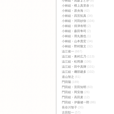
小林組・高阪まどか
(8)
小林組・檀上真里奈
(4)
小林組・原央海
(42)
小林組・四宮拓真
(34)
小林組・河田紗弥
(104)
小林組・得津有明
(2)
小林組・森田隼司
(2)
小林組・用丸雅也
(1)
小林組・山本貴宏
(34)
小林組・野村隆文
(32)
澁江俊一
(667)
澁江組・奥村広乃
(113)
澁江組・松岡康
(106)
澁江組・田中真輝
(101)
澁江組・磯部建多
(102)
道山智之
(61)
門田陽
(189)
門田組・宮田知明
(63)
門田組・岡安徹
(26)
門田組・高田麦
(12)
門田組・伊藤健一郎
(86)
長谷川智子
(30)
古田彰一
(57)