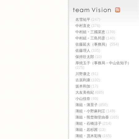
名雪祐平
(247)
中村直史
(376)
中村組・三國菜恵
(139)
中村組・三島邦彦
(140)
佐藤延夫（事務局）
(554)
佐藤理人
(335)
保持壮太郎
(10)
厚焼玉子（事務局・中山佐知子）
(275)
川野康之
(91)
古居利康
(102)
坂本和加
(17)
大友美有紀
(685)
小山佳奈
(40)
薄組・薄景子
(850)
薄組・小野麻利江
(149)
薄組・熊埜御堂由香
(165)
薄組・石橋涼子
(214)
薄組・若杉茜
(13)
薄組・茂木彩海
(165)