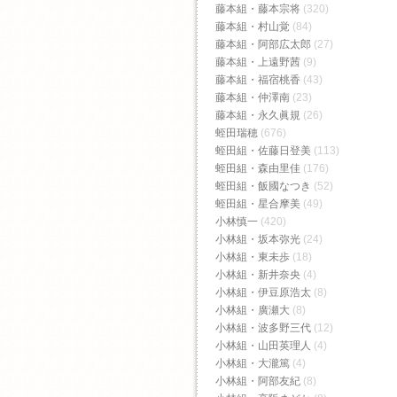
藤本組・藤本宗将
(320)
藤本組・村山覚
(84)
藤本組・阿部広太郎
(27)
藤本組・上遠野茜
(9)
藤本組・福宿桃香‬
(43)
藤本組・仲澤南
(23)
藤本組・永久眞規
(26)
蛭田瑞穂
(676)
蛭田組・佐藤日登美
(113)
蛭田組・森由里佳
(176)
蛭田組・飯國なつき
(52)
蛭田組・星合摩美
(49)
小林慎一
(420)
小林組・坂本弥光
(24)
小林組・東未歩
(18)
小林組・新井奈央
(4)
小林組・伊豆原浩太
(8)
小林組・廣瀬大
(8)
小林組・波多野三代
(12)
小林組・山田英理人
(4)
小林組・大瀧篤
(4)
小林組・阿部友紀
(8)