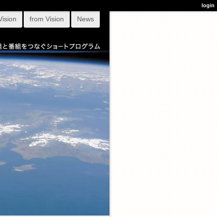
login
Vision
from Vision
News