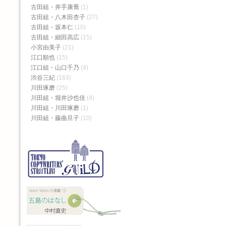
古田組・井手康喬
(1)
古田組・八木田杏子
(27)
古田組・坂本仁
(10)
古田組・細田高広
(15)
小宮由美子
(21)
江口順也
(15)
江口組・山口千乃
(4)
渋谷三紀
(163)
川田琢磨
(25)
川田組・堀井沙也佳
(4)
川田組・川田琢磨
(1)
川田組・藤曲旦子
(10)