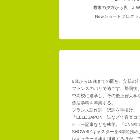
週末の夕方から夜、
J-W
Newショートプログラム
5歳から15歳までの間を、父親の
フランスのパリで過ごす。帰国後
中高校に進学し、その後上智大学
係法学科を卒業する。
フランス語作詞・訳詞を手掛け、「E
「ELLE JAPON」誌などで音楽
ビュー記事などを執筆。「CNN東
SHOWBIZキャスターを3年間務め
レギュラー番組を担当するほか、“Vi