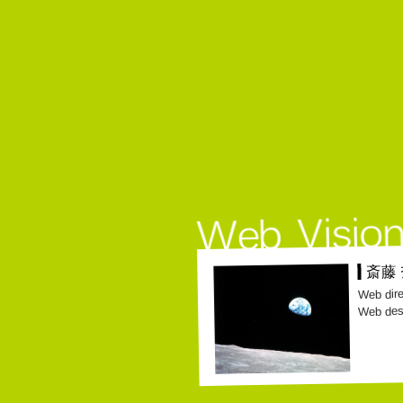
斎藤
Web dire
Web des