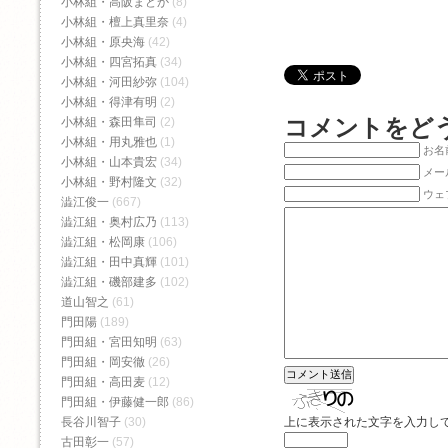
小林組・高阪まどか
(8)
小林組・檀上真里奈
(4)
小林組・原央海
(42)
小林組・四宮拓真
(34)
小林組・河田紗弥
(104)
小林組・得津有明
(2)
コメントをど
小林組・森田隼司
(2)
小林組・用丸雅也
(1)
お名前
小林組・山本貴宏
(34)
メー
小林組・野村隆文
(32)
ウェ
澁江俊一
(667)
澁江組・奥村広乃
(113)
澁江組・松岡康
(106)
澁江組・田中真輝
(101)
澁江組・磯部建多
(102)
道山智之
(61)
門田陽
(189)
門田組・宮田知明
(63)
門田組・岡安徹
(26)
門田組・高田麦
(12)
門田組・伊藤健一郎
(86)
上に表示された文字を入力し
長谷川智子
(30)
古田彰一
(57)