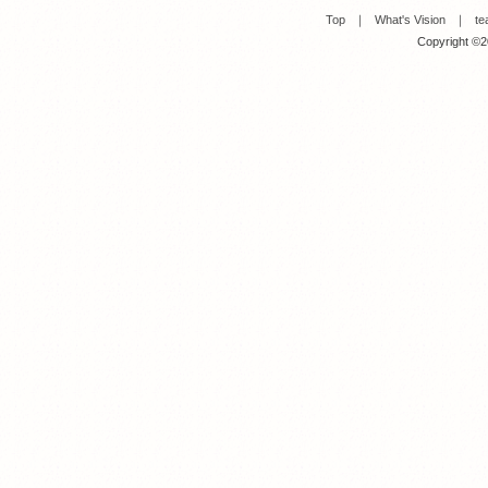
Top
｜
What's Vision
｜
te
Copyright ©20