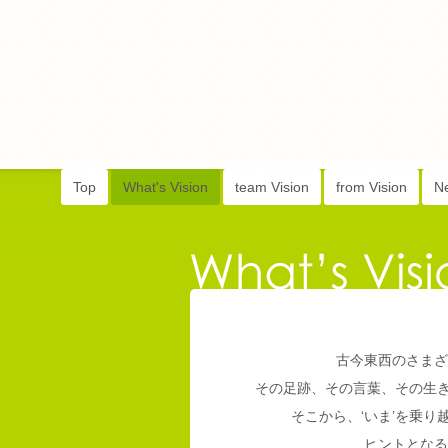
Top
What's Vision
team Vision
from Vision
N
古今東西のさまざ
その足跡、その言葉、その生
そこから、‘いま’を乗
ヒントとなる