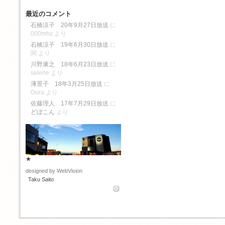
最近のコメント
石橋涼子 20年9月27日放送
に
000mhz
より
石橋涼子 19年6月30日放送
に
関
より
川野康之 18年6月23日放送
に
selene
より
薄景子 18年3月25日放送
に
Oura
より
佐藤理人 17年7月29日放送
に
どぼこん
より
★
designed by WebVision
Taku Saito