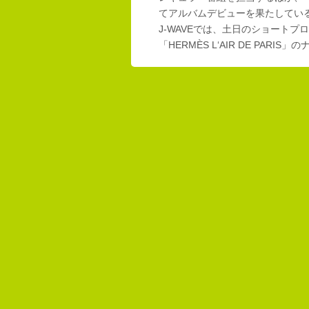
てアルバムデビューを果たしてい
J-WAVEでは、土日のショートプロ
「HERMÈS L‘AIR DE PAR