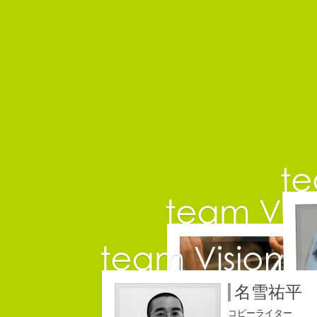
佐
コピ
名雪祐平
コピーライター