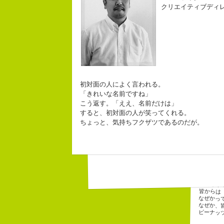
クリエイティブディ
小山佳
長崎
コピーライター
３６
「五
チームVision 事務局長
みな
初対面の人によく言われる。
「きれいな名前ですね」
こう返す。「ええ、名前だけは」
すると、初対面の人が笑ってくれる。
なにがしか書いていられるしごとはとって
ちょっと、気持ちフクザツであるのだが。
幸せでとっても怖いですが、きょうもなん
生きられてる私は幸せなのかもしれません
自己紹介
こんちゃ
皆からは
なぜかっ
なぜか、
ピーナッ