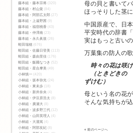
母の貝と書いて
藤本組・藤本宗将
(320)
藤本組・村山覚
(84)
ほっそりした茎
藤本組・阿部広太郎
(27)
藤本組・上遠野茜
(9)
中国原産で、日
藤本組・福宿桃香‬
(43)
平安時代の辞書
藤本組・仲澤南
(23)
藤本組・永久眞規
(26)
実はもっと古い
蛭田瑞穂
(676)
蛭田組・佐藤日登美
(113)
万葉集の防人の
蛭田組・森由里佳
(176)
蛭田組・飯國なつき
(52)
時々の花は咲け
蛭田組・星合摩美
(49)
（ときどきの 
小林慎一
(420)
小林組・坂本弥光
(24)
ずけむ）
小林組・東未歩
(18)
小林組・新井奈央
(4)
母という名の花
小林組・伊豆原浩太
(8)
そんな気持ちが
小林組・廣瀬大
(8)
小林組・波多野三代
(12)
小林組・山田英理人
(4)
小林組・大瀧篤
(4)
小林組・阿部友紀
(8)
«
前のページへ