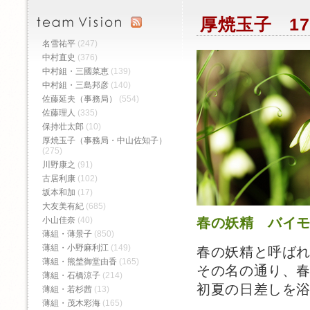
厚焼玉子 17
名雪祐平
(247)
中村直史
(376)
中村組・三國菜恵
(139)
中村組・三島邦彦
(140)
佐藤延夫（事務局）
(554)
佐藤理人
(335)
保持壮太郎
(10)
厚焼玉子（事務局・中山佐知子）
(275)
川野康之
(91)
古居利康
(102)
坂本和加
(17)
大友美有紀
(685)
小山佳奈
(40)
春の妖精 バイ
薄組・薄景子
(850)
薄組・小野麻利江
(149)
春の妖精と呼ば
薄組・熊埜御堂由香
(165)
その名の通り、
薄組・石橋涼子
(214)
初夏の日差しを
薄組・若杉茜
(13)
薄組・茂木彩海
(165)