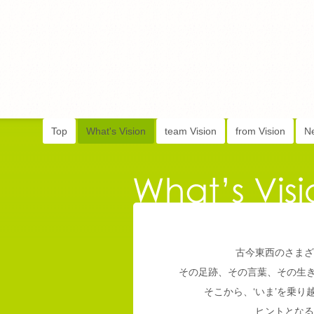
Top
What's Vision
team Vision
from Vision
N
古今東西のさまざ
その足跡、その言葉、その生
そこから、‘いま’を乗
ヒントとなる