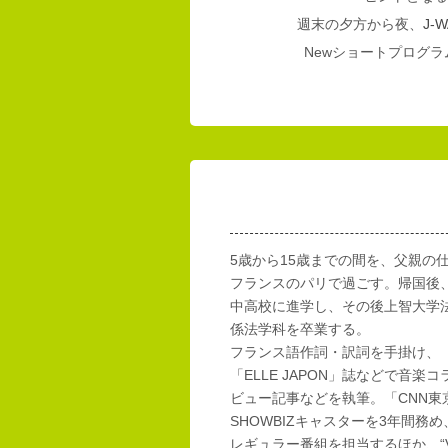
週末の夕方から夜、
J-W
Newショートプログラム
5歳から15歳までの間を、父親の
フランスのパリで過ごす。帰国後
中高校に進学し、その後上智大学
係法学科を卒業する。
フランス語作詞・訳詞を手掛け、「E
「ELLE JAPON」誌などで音楽
ビュー記事などを執筆。「CNN東
SHOWBIZキャスターを3年間務め
レギュラー番組を担当するほか、“Vi