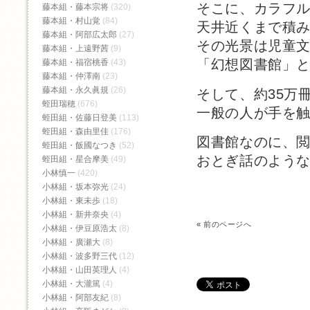
そこに、カラフ
藤本組・藤本宗将
(320)
藤本組・村山覚
(84)
天井近くまで積
藤本組・阿部広太郎
(27)
その光景は児童
藤本組・上遠野茜
(9)
「幻想図書館」
藤本組・福宿桃香‬
(43)
藤本組・仲澤南
(23)
藤本組・永久眞規
(26)
そして、約35万
蛭田瑞穂
(676)
一般の人が手を
蛭田組・佐藤日登美
(113)
蛭田組・森由里佳
(176)
図書館なのに、
蛭田組・飯國なつき
(52)
おとぎ話のよう
蛭田組・星合摩美
(49)
小林慎一
(420)
小林組・坂本弥光
(24)
小林組・東未歩
(18)
小林組・新井奈央
(4)
«
前のページへ
小林組・伊豆原浩太
(8)
小林組・廣瀬大
(8)
小林組・波多野三代
(12)
小林組・山田英理人
(4)
小林組・大瀧篤
(4)
小林組・阿部友紀
(8)