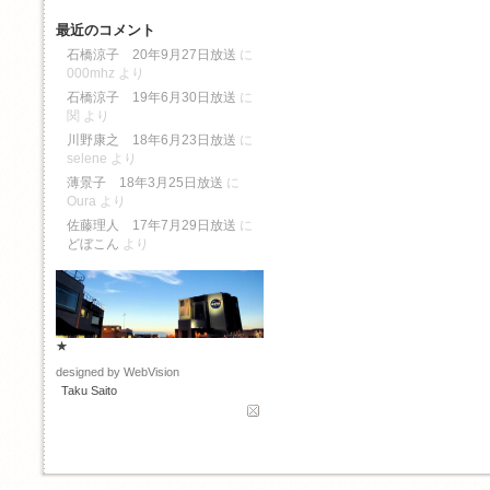
最近のコメント
石橋涼子 20年9月27日放送
に
000mhz
より
石橋涼子 19年6月30日放送
に
関
より
川野康之 18年6月23日放送
に
selene
より
薄景子 18年3月25日放送
に
Oura
より
佐藤理人 17年7月29日放送
に
どぼこん
より
★
designed by WebVision
Taku Saito