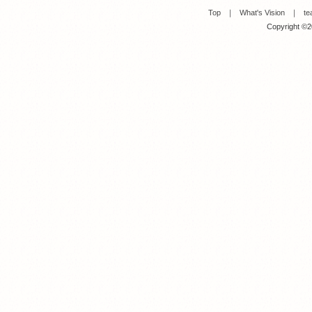
Top
｜
What's Vision
｜
te
Copyright ©20