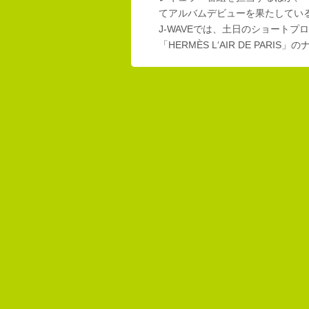
てアルバムデビューを果たしてい
J-WAVEでは、土日のショートプロ
「HERMÈS L‘AIR DE PAR