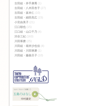
古田組・井手康喬
(1)
古田組・八木田杏子
(27)
古田組・坂本仁
(10)
古田組・細田高広
(15)
小宮由美子
(21)
江口順也
(15)
江口組・山口千乃
(4)
渋谷三紀
(163)
川田琢磨
(25)
川田組・堀井沙也佳
(4)
川田組・川田琢磨
(1)
川田組・藤曲旦子
(10)