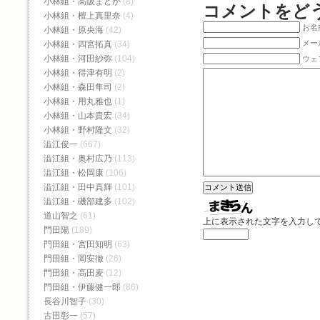
小林組・高阪まどか
(8)
コメントをど
小林組・檀上真里奈
(4)
お名前
小林組・原央海
(42)
メー
小林組・四宮拓真
(34)
小林組・河田紗弥
(104)
ウェ
小林組・得津有明
(2)
小林組・森田隼司
(2)
小林組・用丸雅也
(1)
小林組・山本貴宏
(34)
小林組・野村隆文
(32)
澁江俊一
(667)
澁江組・奥村広乃
(113)
澁江組・松岡康
(106)
澁江組・田中真輝
(101)
澁江組・磯部建多
(102)
道山智之
(61)
上に表示された文字を入力し
門田陽
(189)
門田組・宮田知明
(63)
門田組・岡安徹
(26)
門田組・高田麦
(12)
門田組・伊藤健一郎
(86)
長谷川智子
(30)
古田彰一
(57)