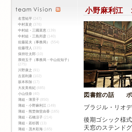
小野麻利江 1
名雪祐平
(247)
中村直史
(376)
中村組・三國菜恵
(139)
中村組・三島邦彦
(140)
佐藤延夫（事務局）
(554)
佐藤理人
(335)
保持壮太郎
(10)
厚焼玉子（事務局・中山佐知子）
(275)
川野康之
(91)
古居利康
(102)
坂本和加
(17)
大友美有紀
(685)
小山佳奈
(40)
図書館の話 ポ
薄組・薄景子
(850)
薄組・小野麻利江
(149)
ブラジル・リオ
薄組・熊埜御堂由香
(165)
薄組・石橋涼子
(214)
後期ゴシック様
薄組・若杉茜
(13)
天窓のステンド
薄組・茂木彩海
(165)