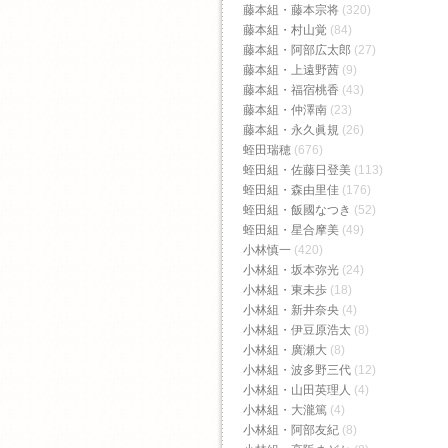
藤本組・藤本宗将
(320)
藤本組・村山覚
(84)
藤本組・阿部広太郎
(27)
藤本組・上遠野茜
(9)
藤本組・福宿桃香‬
(43)
藤本組・仲澤南
(23)
藤本組・永久眞規
(26)
蛭田瑞穂
(676)
蛭田組・佐藤日登美
(113)
蛭田組・森由里佳
(176)
蛭田組・飯國なつき
(52)
蛭田組・星合摩美
(49)
小林慎一
(420)
小林組・坂本弥光
(24)
小林組・東未歩
(18)
小林組・新井奈央
(4)
小林組・伊豆原浩太
(8)
小林組・廣瀬大
(8)
小林組・波多野三代
(12)
小林組・山田英理人
(4)
小林組・大瀧篤
(4)
小林組・阿部友紀
(8)