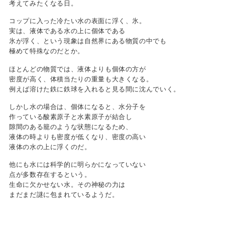
考えてみたくなる日。
コップに入った冷たい水の表面に浮く、氷。
実は、液体である水の上に個体である
氷が浮く、という現象は自然界にある物質の中でも
極めて特殊なのだとか。
ほとんどの物質では、液体よりも個体の方が
密度が高く、体積当たりの重量も大きくなる。
例えば溶けた鉄に鉄球を入れると見る間に沈んでいく。
しかし水の場合は、個体になると、水分子を
作っている酸素原子と水素原子が結合し
隙間のある籠のような状態になるため、
液体の時よりも密度が低くなり、密度の高い
液体の水の上に浮くのだ。
他にも水には科学的に明らかになっていない
点が多数存在するという。
生命に欠かせない水。その神秘の力は
まだまだ謎に包まれているようだ。