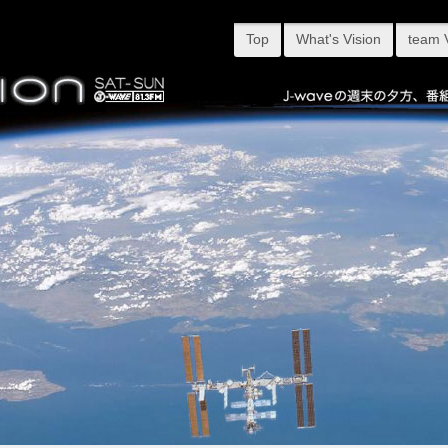
Top
What's Vision
team 