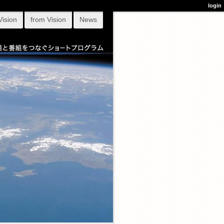
login
Vision
from Vision
News