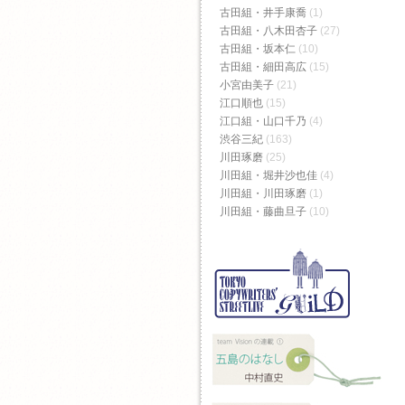
古田組・井手康喬
(1)
古田組・八木田杏子
(27)
古田組・坂本仁
(10)
古田組・細田高広
(15)
小宮由美子
(21)
江口順也
(15)
江口組・山口千乃
(4)
渋谷三紀
(163)
川田琢磨
(25)
川田組・堀井沙也佳
(4)
川田組・川田琢磨
(1)
川田組・藤曲旦子
(10)