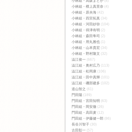
小林組・高阪まどか
(8)
小林組・檀上真里奈
(4)
小林組・原央海
(42)
小林組・四宮拓真
(34)
小林組・河田紗弥
(104)
小林組・得津有明
(2)
小林組・森田隼司
(2)
小林組・用丸雅也
(1)
小林組・山本貴宏
(34)
小林組・野村隆文
(32)
澁江俊一
(667)
澁江組・奥村広乃
(113)
澁江組・松岡康
(106)
澁江組・田中真輝
(101)
澁江組・磯部建多
(102)
道山智之
(61)
門田陽
(189)
門田組・宮田知明
(63)
門田組・岡安徹
(26)
門田組・高田麦
(12)
門田組・伊藤健一郎
(86)
長谷川智子
(30)
古田彰一
(57)