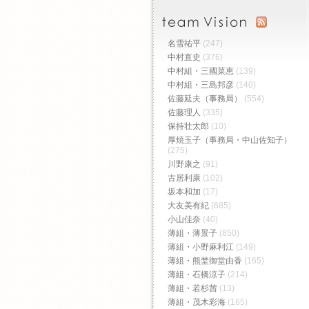
名雪祐平
(247)
中村直史
(376)
中村組・三國菜恵
(139)
中村組・三島邦彦
(140)
佐藤延夫（事務局）
(554)
佐藤理人
(335)
保持壮太郎
(10)
厚焼玉子（事務局・中山佐知子）
(275)
川野康之
(91)
古居利康
(102)
坂本和加
(17)
大友美有紀
(685)
小山佳奈
(40)
薄組・薄景子
(850)
薄組・小野麻利江
(149)
薄組・熊埜御堂由香
(165)
薄組・石橋涼子
(214)
薄組・若杉茜
(13)
薄組・茂木彩海
(165)