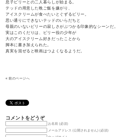
息子ビリーとの二人暮らしが始まる。
テッドの用意した晩ご飯を嫌がり、
アイスクリームが食べたいとぐずるビリー。
思い通りにできないテッドのいらだちと
母親のいないビリーの寂しさがぶつかる印象的なシーンだ。
実はこのくだりは、ビリー役の少年が
大のアイスクリーム好きだったことから
脚本に書き加えられた。
真実を混ぜると映画はつよくなるようだ。
«
前のページへ
コメントをどうぞ
お名前 (必須)
メールアドレス (公開されません) (必須)
ウェブサイト