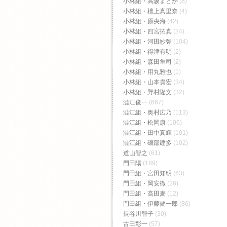
小林組・高阪まどか
(8)
小林組・檀上真里奈
(4)
小林組・原央海
(42)
小林組・四宮拓真
(34)
小林組・河田紗弥
(104)
小林組・得津有明
(2)
小林組・森田隼司
(2)
小林組・用丸雅也
(1)
小林組・山本貴宏
(34)
小林組・野村隆文
(32)
澁江俊一
(667)
澁江組・奥村広乃
(113)
澁江組・松岡康
(106)
澁江組・田中真輝
(101)
澁江組・磯部建多
(102)
道山智之
(61)
門田陽
(189)
門田組・宮田知明
(63)
門田組・岡安徹
(26)
門田組・高田麦
(12)
門田組・伊藤健一郎
(86)
長谷川智子
(30)
古田彰一
(57)