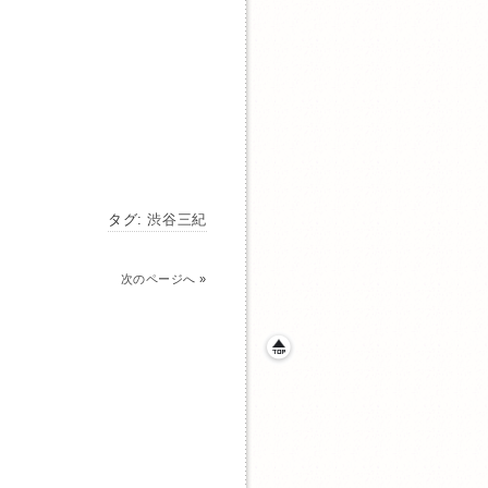
タグ:
渋谷三紀
次のページへ
»