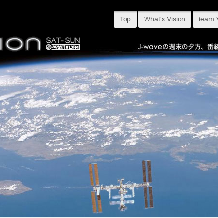
Top
What's Vision
team 