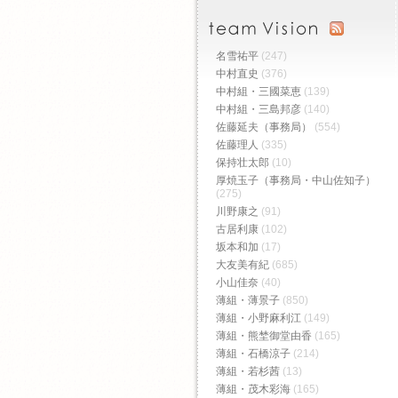
名雪祐平
(247)
中村直史
(376)
中村組・三國菜恵
(139)
中村組・三島邦彦
(140)
佐藤延夫（事務局）
(554)
佐藤理人
(335)
保持壮太郎
(10)
厚焼玉子（事務局・中山佐知子）
(275)
川野康之
(91)
古居利康
(102)
坂本和加
(17)
大友美有紀
(685)
小山佳奈
(40)
薄組・薄景子
(850)
薄組・小野麻利江
(149)
薄組・熊埜御堂由香
(165)
薄組・石橋涼子
(214)
薄組・若杉茜
(13)
薄組・茂木彩海
(165)