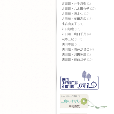
古田組・井手康喬
(1)
古田組・八木田杏子
(27)
古田組・坂本仁
(10)
古田組・細田高広
(15)
小宮由美子
(21)
江口順也
(15)
江口組・山口千乃
(4)
渋谷三紀
(163)
川田琢磨
(25)
川田組・堀井沙也佳
(4)
川田組・川田琢磨
(1)
川田組・藤曲旦子
(10)