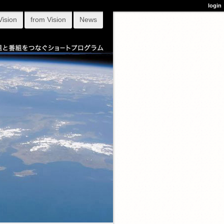
login
Vision
from Vision
News