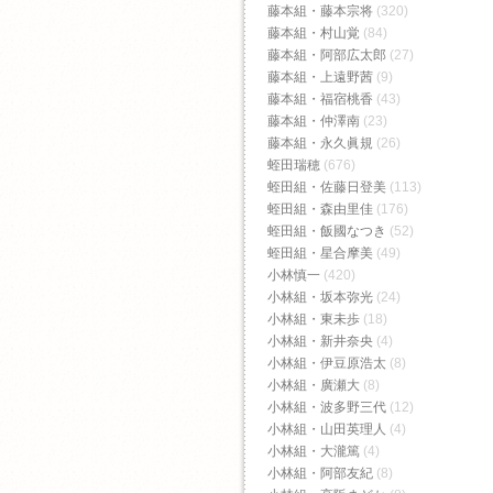
藤本組・藤本宗将
(320)
藤本組・村山覚
(84)
藤本組・阿部広太郎
(27)
藤本組・上遠野茜
(9)
藤本組・福宿桃香‬
(43)
藤本組・仲澤南
(23)
藤本組・永久眞規
(26)
蛭田瑞穂
(676)
蛭田組・佐藤日登美
(113)
蛭田組・森由里佳
(176)
蛭田組・飯國なつき
(52)
蛭田組・星合摩美
(49)
小林慎一
(420)
小林組・坂本弥光
(24)
小林組・東未歩
(18)
小林組・新井奈央
(4)
小林組・伊豆原浩太
(8)
小林組・廣瀬大
(8)
小林組・波多野三代
(12)
小林組・山田英理人
(4)
小林組・大瀧篤
(4)
小林組・阿部友紀
(8)