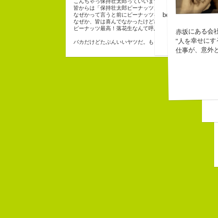
なにがしか
こんちゃっ保持壮太郎っていいます。
皆からは「保持壮太郎ピーナッツ」って呼ばれてるよ。
幸せでとっ
beacon communic
なぜかって言うと前にピーナッツを皆に一粒ずつあげたか
生きられて
なぜか、皆は喜んでなかったけどね。
ピーナッツ最高！落花生なんて呼ぶなっつーの
赤坂にある会
"人を幸せにす
バカだけどたぶんいいヤツだ。もっとこんな感じの人にな
仕事が、意外
長
３
「
み