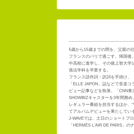
5歳から15歳までの間を、父親の
フランスのパリで過ごす。帰国後
中高校に進学し、その後上智大学
係法学科を卒業する。
フランス語作詞・訳詞を手掛け、「E
「ELLE JAPON」誌などで音楽
ビュー記事などを執筆。「CNN東
SHOWBIZキャスターを3年間務め
レギュラー番組を担当するほか、“Vi
てアルバムデビューを果たしてい
J-WAVEでは、土日のショートプロ
「HERMÈS L‘AIR DE PAR