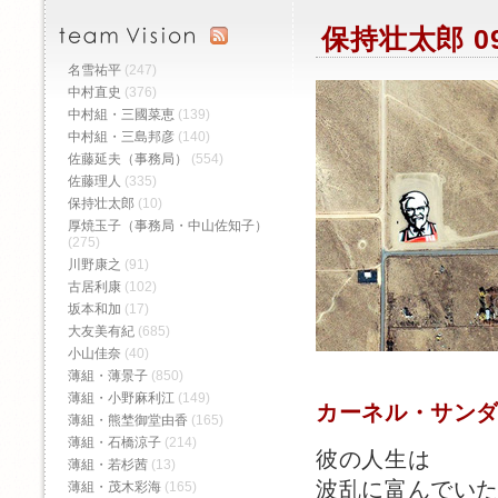
保持壮太郎 0
名雪祐平
(247)
中村直史
(376)
中村組・三國菜恵
(139)
中村組・三島邦彦
(140)
佐藤延夫（事務局）
(554)
佐藤理人
(335)
保持壮太郎
(10)
厚焼玉子（事務局・中山佐知子）
(275)
川野康之
(91)
古居利康
(102)
坂本和加
(17)
大友美有紀
(685)
小山佳奈
(40)
薄組・薄景子
(850)
薄組・小野麻利江
(149)
カーネル・サン
薄組・熊埜御堂由香
(165)
薄組・石橋涼子
(214)
彼の人生は
薄組・若杉茜
(13)
波乱に富んでい
薄組・茂木彩海
(165)