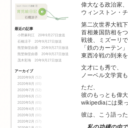
偉大なる政治家
ウィンストン・
第二次世界大戦
最近の記事
首相兼国防相を
小野麻利江 20年9月27日放送
戦後、ミズーリ
石橋涼子 20年9月27日放送
「鉄のカーテン
熊埜御堂由香 20年9月27日放送
熊埜御堂由香 20年9月27日放送
東西冷戦の到来
茂木彩海 20年9月27日放送
文才にも秀で、
アーカイブ
ノーベル文学賞
2020年9月
(52)
2020年8月
(65)
ただ、
2020年7月
(52)
彼のもっとも偉
2020年6月
(52)
wikipediaに
2020年5月
(65)
2020年4月
(53)
彼は、こう語っ
2020年3月
(60)
2020年2月
(57)
私の功績の中
2020年1月
(52)