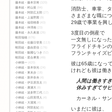
藤本組・藤本宗将
(320)
藤本組・村山覚
(84)
消防士、車掌、
藤本組・阿部広太郎
(27)
さまざまな職に
藤本組・上遠野茜
(9)
29歳で事業を興
藤本組・福宿桃香‬
(43)
藤本組・仲澤南
(23)
3度目の倒産で
藤本組・永久眞規
(26)
蛭田瑞穂
(676)
一文無しになっ
蛭田組・佐藤日登美
(113)
フライドチキン
蛭田組・森由里佳
(176)
フランチャイズ
蛭田組・飯國なつき
(52)
蛭田組・星合摩美
(49)
小林慎一
(420)
彼は65歳になっ
小林組・坂本弥光
(24)
けれども彼は働
小林組・東未歩
(18)
小林組・新井奈央
(4)
人間は働きす
小林組・伊豆原浩太
(8)
休みすぎてサビ
小林組・廣瀬大
(8)
小林組・波多野三代
(12)
カーネル・サン
小林組・山田英理人
(4)
小林組・大瀧篤
(4)
小林組・阿部友紀
(8)
いまだに彼は、