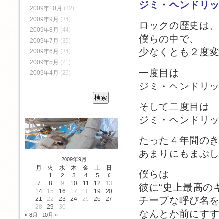
ジミ・ヘンドリ
2009年10月
(32)
2009年9月
(34)
ロックの歴史は
2009年8月
(44)
僕らの中で、
2009年7月
(35)
少なくとも２度
2009年6月
(34)
2009年5月
(21)
一度目は
2009年4月
(26)
ジミ・ヘンドリ
そして二度目は
ジミ・ヘンドリ
たった４年間の
あまりにもまぶ
2009年9月
月
火
水
木
金
土
日
僕らは
1
2
3
4
5
6
7
8
9
10
11
12
13
彼に“史上最高の
14
15
16
17
18
19
20
チープな呼び名
21
22
23
24
25
26
27
28
29
30
なんとか前にす
« 8月
10月 »