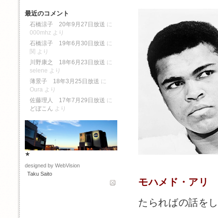
最近のコメント
石橋涼子 20年9月27日放送
に
000mhz
より
石橋涼子 19年6月30日放送
に
関
より
川野康之 18年6月23日放送
に
selene
より
薄景子 18年3月25日放送
に
Oura
より
佐藤理人 17年7月29日放送
に
どぼこん
より
★
designed by WebVision
Taku Saito
モハメド・アリ
たらればの話を