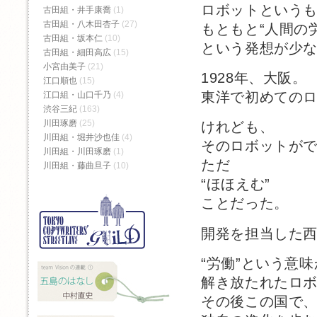
ロボットという
古田組・井手康喬
(1)
古田組・八木田杏子
(27)
もともと“人間の
古田組・坂本仁
(10)
という発想が少
古田組・細田高広
(15)
小宮由美子
(21)
1928年、大阪。
江口順也
(15)
東洋で初めての
江口組・山口千乃
(4)
渋谷三紀
(163)
川田琢磨
(25)
けれども、
川田組・堀井沙也佳
(4)
そのロボットが
川田組・川田琢磨
(1)
ただ
川田組・藤曲旦子
(10)
“ほほえむ”
ことだった。
開発を担当した
“労働”という意
解き放たれたロ
その後この国で