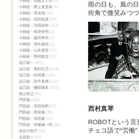
小林組・高阪まどか
(8)
雨の日も、風の
小林組・檀上真里奈
(4)
街角で微笑みつ
小林組・原央海
(42)
小林組・四宮拓真
(34)
小林組・河田紗弥
(104)
小林組・得津有明
(2)
小林組・森田隼司
(2)
小林組・用丸雅也
(1)
小林組・山本貴宏
(34)
小林組・野村隆文
(32)
澁江俊一
(667)
澁江組・奥村広乃
(113)
澁江組・松岡康
(106)
澁江組・田中真輝
(101)
澁江組・磯部建多
(102)
道山智之
(61)
門田陽
(189)
門田組・宮田知明
(63)
西村真琴
門田組・岡安徹
(26)
門田組・高田麦
(12)
ROBOTという
門田組・伊藤健一郎
(86)
チェコ語で“労働
長谷川智子
(30)
古田彰一
(57)