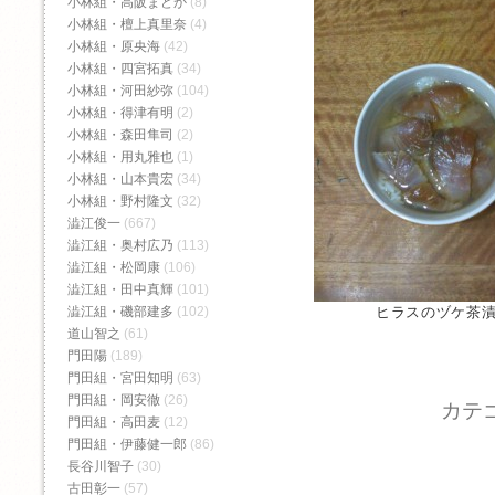
小林組・高阪まどか
(8)
小林組・檀上真里奈
(4)
小林組・原央海
(42)
小林組・四宮拓真
(34)
小林組・河田紗弥
(104)
小林組・得津有明
(2)
小林組・森田隼司
(2)
小林組・用丸雅也
(1)
小林組・山本貴宏
(34)
小林組・野村隆文
(32)
澁江俊一
(667)
澁江組・奥村広乃
(113)
澁江組・松岡康
(106)
澁江組・田中真輝
(101)
澁江組・磯部建多
(102)
ヒラスのヅケ茶
道山智之
(61)
門田陽
(189)
門田組・宮田知明
(63)
門田組・岡安徹
(26)
カテ
門田組・高田麦
(12)
門田組・伊藤健一郎
(86)
長谷川智子
(30)
古田彰一
(57)