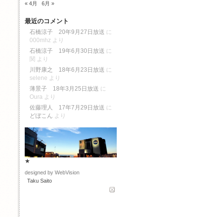
« 4月
6月 »
最近のコメント
石橋涼子 20年9月27日放送
に
000mhz
より
石橋涼子 19年6月30日放送
に
関
より
川野康之 18年6月23日放送
に
selene
より
薄景子 18年3月25日放送
に
Oura
より
佐藤理人 17年7月29日放送
に
どぼこん
より
★
designed by WebVision
Taku Saito