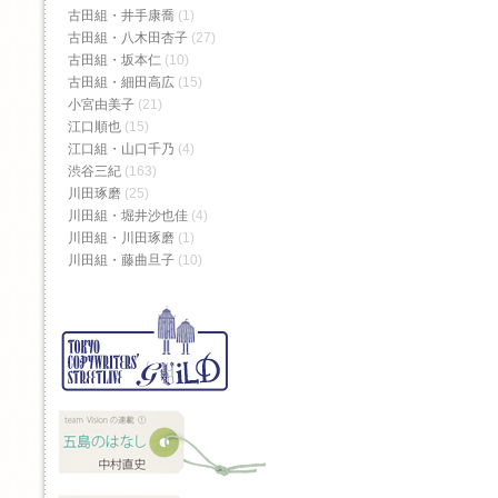
古田組・井手康喬
(1)
古田組・八木田杏子
(27)
古田組・坂本仁
(10)
古田組・細田高広
(15)
小宮由美子
(21)
江口順也
(15)
江口組・山口千乃
(4)
渋谷三紀
(163)
川田琢磨
(25)
川田組・堀井沙也佳
(4)
川田組・川田琢磨
(1)
川田組・藤曲旦子
(10)