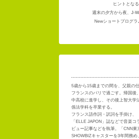
ヒントとなる
週末の夕方から夜、
J-W
Newショートプログラム
5歳から15歳までの間を、父親の
フランスのパリで過ごす。帰国後
中高校に進学し、その後上智大学
係法学科を卒業する。
フランス語作詞・訳詞を手掛け、「E
「ELLE JAPON」誌などで音楽
ビュー記事などを執筆。「CNN東
SHOWBIZキャスターを3年間務め