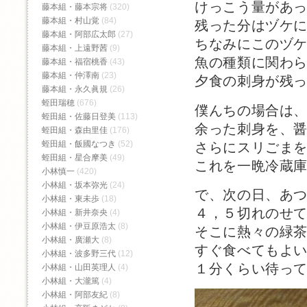
けっこう量があ
藤本組・藤本宗将
(320)
藤本組・村山覚
(84)
残った分はヅケ
藤本組・阿部広太郎
(27)
ちなみにこのヅ
藤本組・上遠野茜
(9)
魚の種類に関わ
藤本組・福宿桃香‬
(43)
藤本組・仲澤南
(23)
夕食の刺身が残
藤本組・永久眞規
(26)
蛭田瑞穂
(676)
僕んちの場合は
蛭田組・佐藤日登美
(113)
余った刺身を、
蛭田組・森由里佳
(176)
蛭田組・飯國なつき
(52)
さらにスリごま
蛭田組・星合摩美
(49)
これを一晩冷蔵
小林慎一
(420)
小林組・坂本弥光
(24)
で、次の日、あ
小林組・東未歩
(18)
４，５切れのせ
小林組・新井奈央
(4)
小林組・伊豆原浩太
(8)
そこに熱々の緑
小林組・廣瀬大
(8)
すぐ食べてもよ
小林組・波多野三代
(12)
１分くらい待っ
小林組・山田英理人
(4)
小林組・大瀧篤
(4)
小林組・阿部友紀
(8)