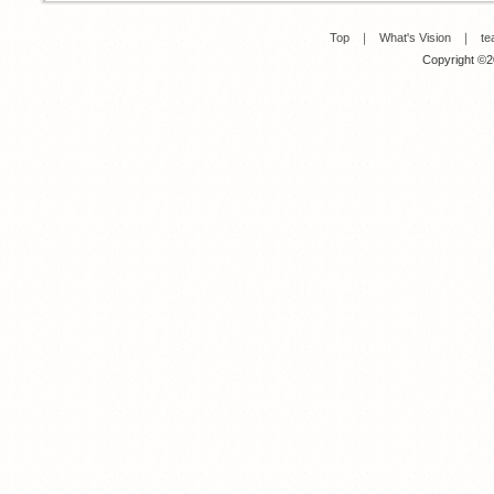
Top
｜
What's Vision
｜
te
Copyright ©20