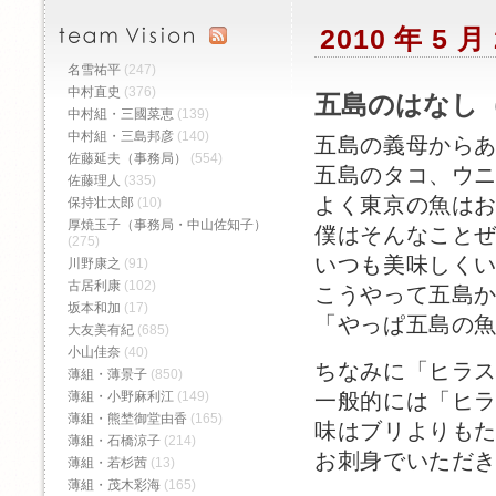
2010 年 5 
名雪祐平
(247)
中村直史
(376)
五島のはなし（
中村組・三國菜恵
(139)
中村組・三島邦彦
(140)
五島の義母から
佐藤延夫（事務局）
(554)
五島のタコ、ウ
佐藤理人
(335)
よく東京の魚は
保持壮太郎
(10)
厚焼玉子（事務局・中山佐知子）
僕はそんなこと
(275)
いつも美味しく
川野康之
(91)
古居利康
(102)
こうやって五島
坂本和加
(17)
「やっぱ五島の
大友美有紀
(685)
小山佳奈
(40)
ちなみに「ヒラ
薄組・薄景子
(850)
薄組・小野麻利江
(149)
一般的には「ヒ
薄組・熊埜御堂由香
(165)
味はブリよりも
薄組・石橋涼子
(214)
お刺身でいただ
薄組・若杉茜
(13)
薄組・茂木彩海
(165)