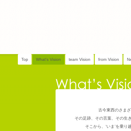
Top
What's Vision
team Vision
from Vision
N
古今東西のさまざ
その足跡、その言葉、その生
そこから、‘いま’を乗