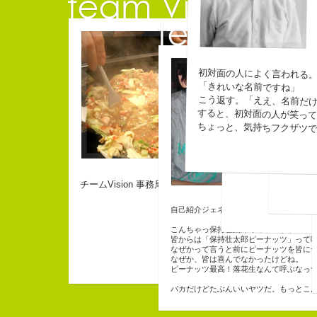
佐藤延夫
コピーライター
保
初対面の人によく言われる
「きれいな名前ですね」
コピー
こう返す。「ええ、名前だ
すると、初対面の人が笑っ
Copy wri
ちょっと、気持ちフクザツで
10周年
なにがしか書いて
幸せでとっても怖
beacon 
生きられてる私は幸
チームVision 事務局長
自己紹介ジェネレーターというサイトが
こんちゃっ保持壮太郎っていいます。
皆からは「保持壮太郎ピーナッツ」って
なぜかって言うと前にピーナッツを皆に
なぜか、皆は喜んでなかったけどね。
ピーナッツ最高！落花生なんて呼ぶなっ
バカだけどたぶんいいヤツだ。もっとこ