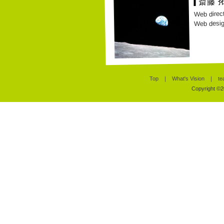
斎藤 
Web direc
Web desig
Top
｜
What's Vision
｜
te
Copyright ©20