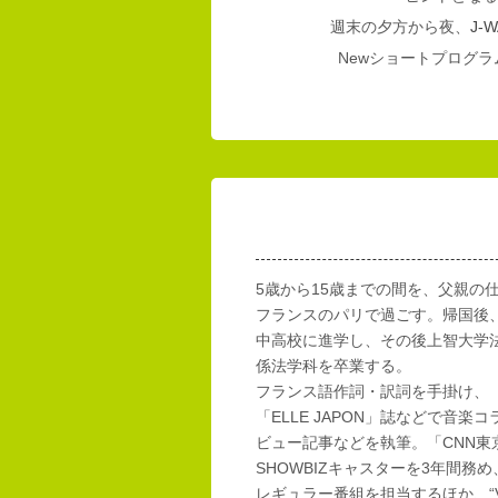
週末の夕方から夜、
J-W
Newショートプログラム
5歳から15歳までの間を、父親の
フランスのパリで過ごす。帰国後
中高校に進学し、その後上智大学
係法学科を卒業する。
フランス語作詞・訳詞を手掛け、「E
「ELLE JAPON」誌などで音楽
ビュー記事などを執筆。「CNN東
SHOWBIZキャスターを3年間務め
レギュラー番組を担当するほか、“Vi