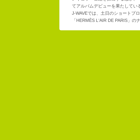
てアルバムデビューを果たしてい
J-WAVEでは、土日のショートプロ
「HERMÈS L‘AIR DE PAR