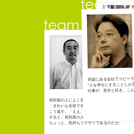
チームVisi
名雪祐平
コピーライター
クリエイティブディ
なにがしか書いて
幸せでとっても怖
赤坂にある会社でコピー
生きられてる私は
"人を幸せにすることしか
仕事が、意外と好き。こ
初対面の人によく言われる。
「きれいな名前ですね」
こう返す。「ええ、名前だけは」
すると、初対面の人が笑ってくれる。
ちょっと、気持ちフクザツであるのだが。