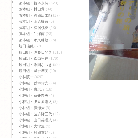
藤本組・藤本宗将
(320)
藤本組・村山覚
(84)
藤本組・阿部広太郎
(27)
藤本組・上遠野茜
(9)
藤本組・福宿桃香‬
(43)
藤本組・仲澤南
(23)
藤本組・永久眞規
(26)
蛭田瑞穂
(676)
蛭田組・佐藤日登美
(113)
蛭田組・森由里佳
(176)
蛭田組・飯國なつき
(52)
蛭田組・星合摩美
(49)
小林慎一
(420)
小林組・坂本弥光
(24)
小林組・東未歩
(18)
小林組・新井奈央
(4)
小林組・伊豆原浩太
(8)
小林組・廣瀬大
(8)
小林組・波多野三代
(12)
小林組・山田英理人
(4)
小林組・大瀧篤
(4)
小林組・阿部友紀
(8)