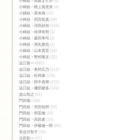
小林組・高阪まどか
(8)
小林組・檀上真里奈
(4)
小林組・原央海
(42)
小林組・四宮拓真
(34)
小林組・河田紗弥
(104)
小林組・得津有明
(2)
小林組・森田隼司
(2)
小林組・用丸雅也
(1)
小林組・山本貴宏
(34)
小林組・野村隆文
(32)
澁江俊一
(667)
澁江組・奥村広乃
(113)
澁江組・松岡康
(106)
澁江組・田中真輝
(101)
澁江組・磯部建多
(102)
道山智之
(61)
門田陽
(189)
門田組・宮田知明
(63)
門田組・岡安徹
(26)
門田組・高田麦
(12)
門田組・伊藤健一郎
(86)
長谷川智子
(30)
古田彰一
(57)