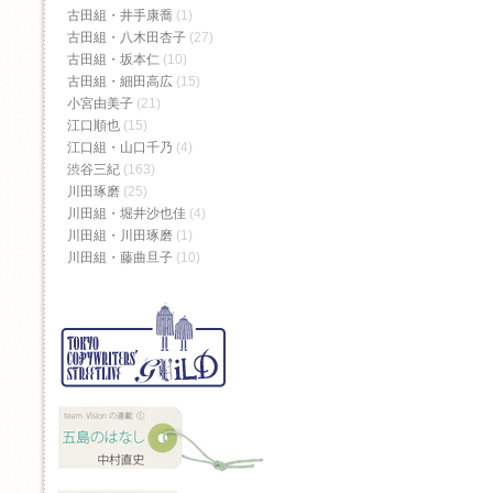
古田組・井手康喬
(1)
古田組・八木田杏子
(27)
古田組・坂本仁
(10)
古田組・細田高広
(15)
小宮由美子
(21)
江口順也
(15)
江口組・山口千乃
(4)
渋谷三紀
(163)
川田琢磨
(25)
川田組・堀井沙也佳
(4)
川田組・川田琢磨
(1)
川田組・藤曲旦子
(10)