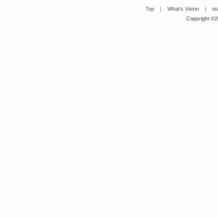
Top
｜
What's Vision
｜
te
Copyright ©20