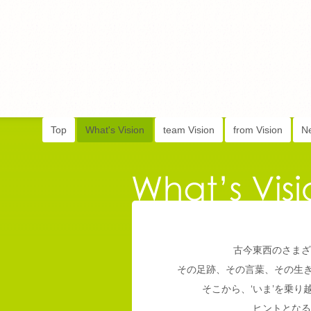
Top
What's Vision
team Vision
from Vision
N
古今東西のさまざ
その足跡、その言葉、その生
そこから、‘いま’を乗
ヒントとなる