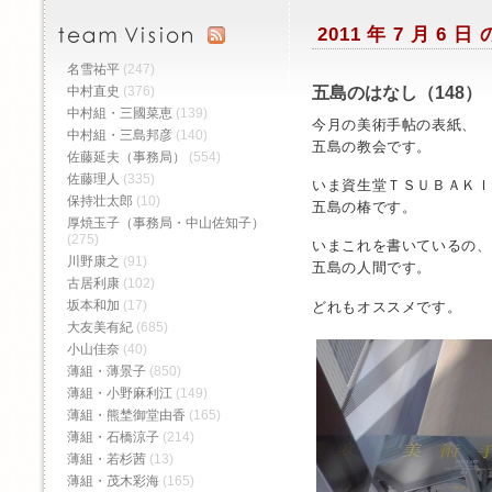
2011 年 7 月 6 
名雪祐平
(247)
中村直史
(376)
五島のはなし（148）
中村組・三國菜恵
(139)
今月の美術手帖の表紙、
中村組・三島邦彦
(140)
五島の教会です。
佐藤延夫（事務局）
(554)
佐藤理人
(335)
いま資生堂ＴＳＵＢＡＫＩ
保持壮太郎
(10)
五島の椿です。
厚焼玉子（事務局・中山佐知子）
(275)
いまこれを書いているの、
川野康之
(91)
五島の人間です。
古居利康
(102)
坂本和加
(17)
どれもオススメです。
大友美有紀
(685)
小山佳奈
(40)
薄組・薄景子
(850)
薄組・小野麻利江
(149)
薄組・熊埜御堂由香
(165)
薄組・石橋涼子
(214)
薄組・若杉茜
(13)
薄組・茂木彩海
(165)