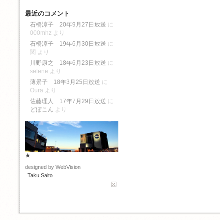
最近のコメント
石橋涼子 20年9月27日放送
に
000mhz
より
石橋涼子 19年6月30日放送
に
関
より
川野康之 18年6月23日放送
に
selene
より
薄景子 18年3月25日放送
に
Oura
より
佐藤理人 17年7月29日放送
に
どぼこん
より
★
designed by WebVision
Taku Saito