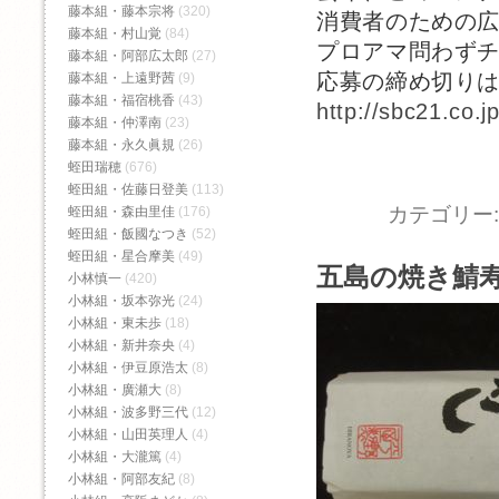
藤本組・藤本宗将
(320)
消費者のための
藤本組・村山覚
(84)
プロアマ問わず
藤本組・阿部広太郎
(27)
応募の締め切りは
藤本組・上遠野茜
(9)
藤本組・福宿桃香‬
(43)
http://sbc21.co.j
藤本組・仲澤南
(23)
藤本組・永久眞規
(26)
蛭田瑞穂
(676)
蛭田組・佐藤日登美
(113)
カテゴリー
蛭田組・森由里佳
(176)
蛭田組・飯國なつき
(52)
蛭田組・星合摩美
(49)
五島の焼き鯖
小林慎一
(420)
小林組・坂本弥光
(24)
小林組・東未歩
(18)
小林組・新井奈央
(4)
小林組・伊豆原浩太
(8)
小林組・廣瀬大
(8)
小林組・波多野三代
(12)
小林組・山田英理人
(4)
小林組・大瀧篤
(4)
小林組・阿部友紀
(8)