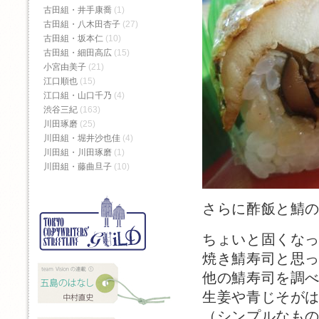
古田組・井手康喬
(1)
古田組・八木田杏子
(27)
古田組・坂本仁
(10)
古田組・細田高広
(15)
小宮由美子
(21)
江口順也
(15)
江口組・山口千乃
(4)
渋谷三紀
(163)
川田琢磨
(25)
川田組・堀井沙也佳
(4)
川田組・川田琢磨
(1)
川田組・藤曲旦子
(10)
さらに酢飯と鯖
ちょいと固くな
焼き鯖寿司と思
他の鯖寿司を調
生姜や青じそが
（シンプルなも