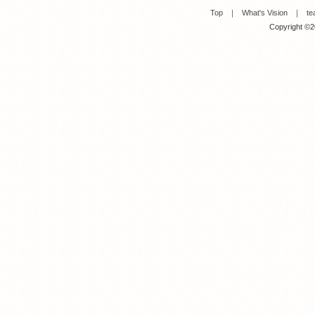
Top
｜
What's Vision
｜
te
Copyright ©20