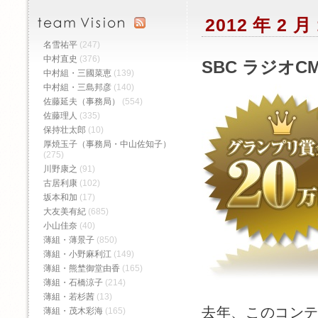
2012 年 2
名雪祐平
(247)
中村直史
(376)
SBC ラジオ
中村組・三國菜恵
(139)
中村組・三島邦彦
(140)
佐藤延夫（事務局）
(554)
佐藤理人
(335)
保持壮太郎
(10)
厚焼玉子（事務局・中山佐知子）
(275)
川野康之
(91)
古居利康
(102)
坂本和加
(17)
大友美有紀
(685)
小山佳奈
(40)
薄組・薄景子
(850)
薄組・小野麻利江
(149)
薄組・熊埜御堂由香
(165)
薄組・石橋涼子
(214)
薄組・若杉茜
(13)
去年、このコンテ
薄組・茂木彩海
(165)