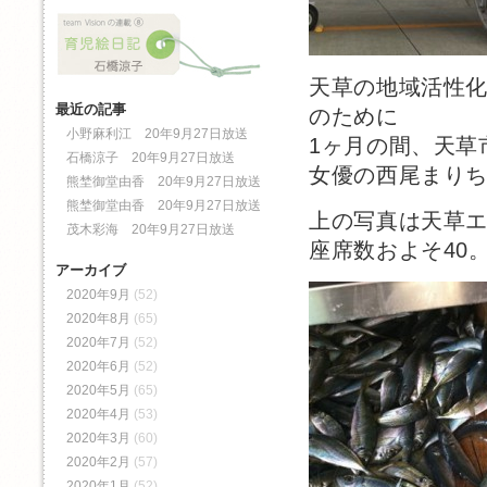
天草の地域活性化
最近の記事
のために
小野麻利江 20年9月27日放送
1ヶ月の間、天草
石橋涼子 20年9月27日放送
女優の西尾まり
熊埜御堂由香 20年9月27日放送
熊埜御堂由香 20年9月27日放送
上の写真は天草
茂木彩海 20年9月27日放送
座席数およそ40
アーカイブ
2020年9月
(52)
2020年8月
(65)
2020年7月
(52)
2020年6月
(52)
2020年5月
(65)
2020年4月
(53)
2020年3月
(60)
2020年2月
(57)
2020年1月
(52)