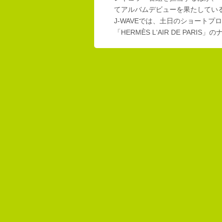
てアルバムデビューを果たしてい
J-WAVEでは、土日のショートプロ
「HERMÈS L‘AIR DE PAR