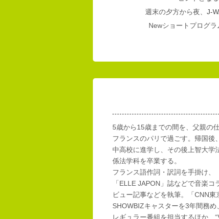
週末の夕方から夜、
J-W
Newショートプログラム
5歳から15歳までの間を、父親の
フランスのパリで過ごす。帰国後
中高校に進学し、その後上智大学
係法学科を卒業する。
フランス語作詞・訳詞を手掛け、「E
「ELLE JAPON」誌などで音楽
ビュー記事などを執筆。「CNN東
SHOWBIZキャスターを3年間務め
レギュラー番組を担当するほか、“Vi