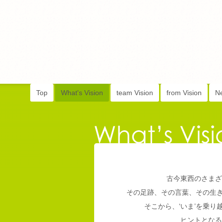
Top
What's Vision
team Vision
from Vision
N
古今東西のさまざ
その足跡、その言葉、その生
そこから、‘いま’を乗
ヒントとなる