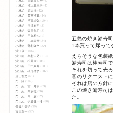
小林組・高阪まどか
(8)
小林組・檀上真里奈
(4)
小林組・原央海
(42)
小林組・四宮拓真
(34)
小林組・河田紗弥
(104)
小林組・得津有明
(2)
小林組・森田隼司
(2)
小林組・用丸雅也
(1)
五島の焼き鯖寿
小林組・山本貴宏
(34)
1本買って帰って
小林組・野村隆文
(32)
澁江俊一
(667)
えらそうな包装
澁江組・奥村広乃
(113)
澁江組・松岡康
(106)
鯖寿司は棒寿司
澁江組・田中真輝
(101)
それを切って売
澁江組・磯部建多
(102)
客のリクエスト
道山智之
(61)
門田陽
(189)
それは店の方針
門田組・宮田知明
(63)
この焼き鯖寿司
門田組・岡安徹
(26)
た。
門田組・高田麦
(12)
門田組・伊藤健一郎
(86)
長谷川智子
(30)
古田彰一
(57)