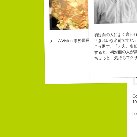
初対面の人によく言わ
「きれいな名前ですね
チームVision 事務局長
こう返す。「ええ、名
すると、初対面の人が
ちょっと、気持ちフク
Co
1
be