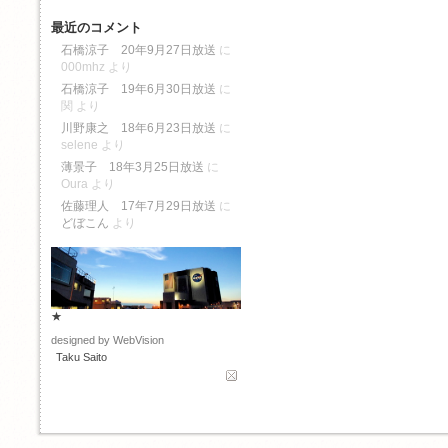
最近のコメント
石橋涼子 20年9月27日放送
に
000mhz
より
石橋涼子 19年6月30日放送
に
関
より
川野康之 18年6月23日放送
に
selene
より
薄景子 18年3月25日放送
に
Oura
より
佐藤理人 17年7月29日放送
に
どぼこん
より
★
designed by WebVision
Taku Saito