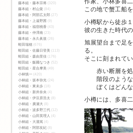
作家、小林多喜
藤本組・藤本宗将
(320)
この地で蟹工船
藤本組・村山覚
(84)
藤本組・阿部広太郎
(27)
小樽駅から徒歩
藤本組・上遠野茜
(9)
藤本組・福宿桃香‬
(43)
彼の生きた時代
藤本組・仲澤南
(23)
藤本組・永久眞規
(26)
旭展望台まで足
蛭田瑞穂
(676)
る。
蛭田組・佐藤日登美
(113)
蛭田組・森由里佳
(176)
そこに刻まれて
蛭田組・飯國なつき
(52)
蛭田組・星合摩美
(49)
赤い断層を処
小林慎一
(420)
階段のような山
小林組・坂本弥光
(24)
ぼくはどんなに
小林組・東未歩
(18)
小林組・新井奈央
(4)
小林組・伊豆原浩太
(8)
小樽には、多喜
小林組・廣瀬大
(8)
小林組・波多野三代
(12)
小林組・山田英理人
(4)
小林組・大瀧篤
(4)
小林組・阿部友紀
(8)