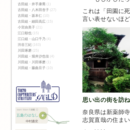
古田組・井手康喬
(1)
これは「田園に
古田組・八木田杏子
(27)
古田組・坂本仁
(10)
言い表せないほ
古田組・細田高広
(15)
小宮由美子
(21)
江口順也
(15)
江口組・山口千乃
(4)
渋谷三紀
(163)
川田琢磨
(25)
川田組・堀井沙也佳
(4)
川田組・川田琢磨
(1)
川田組・藤曲旦子
(10)
思い出の街を訪
奈良県は新薬師
志賀直哉の住ま