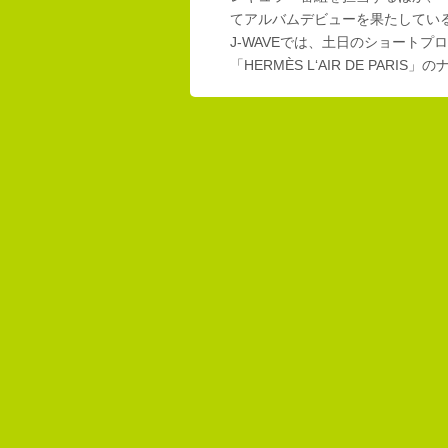
てアルバムデビューを果たしてい
J-WAVEでは、土日のショートプロ
「HERMÈS L‘AIR DE PAR