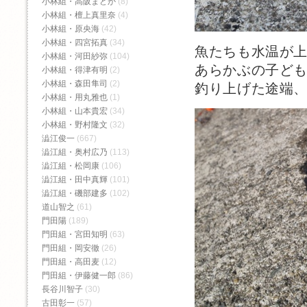
小林組・高阪まどか
(8)
小林組・檀上真里奈
(4)
小林組・原央海
(42)
小林組・四宮拓真
(34)
魚たちも水温が
小林組・河田紗弥
(104)
あらかぶの子ど
小林組・得津有明
(2)
小林組・森田隼司
(2)
釣り上げた途端
小林組・用丸雅也
(1)
小林組・山本貴宏
(34)
小林組・野村隆文
(32)
澁江俊一
(667)
澁江組・奥村広乃
(113)
澁江組・松岡康
(106)
澁江組・田中真輝
(101)
澁江組・磯部建多
(102)
道山智之
(61)
門田陽
(189)
門田組・宮田知明
(63)
門田組・岡安徹
(26)
門田組・高田麦
(12)
門田組・伊藤健一郎
(86)
長谷川智子
(30)
古田彰一
(57)