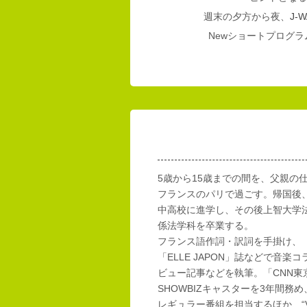
週末の夕方から夜、
J-W
Newショートプログラム
5歳から15歳までの間を、父親の
フランスのパリで過ごす。帰国後
中高校に進学し、その後上智大学
係法学科を卒業する。
フランス語作詞・訳詞を手掛け、「E
「ELLE JAPON」誌などで音楽
ビュー記事などを執筆。「CNN東
SHOWBIZキャスターを3年間務め
レギュラー番組を担当するほか、“Vi