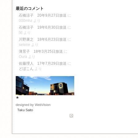
最近のコメント
石橋涼子 20年9月27日放送
に
000mhz
より
石橋涼子 19年6月30日放送
に
関
より
川野康之 18年6月23日放送
に
selene
より
薄景子 18年3月25日放送
に
Oura
より
佐藤理人 17年7月29日放送
に
どぼこん
より
★
designed by WebVision
Taku Saito