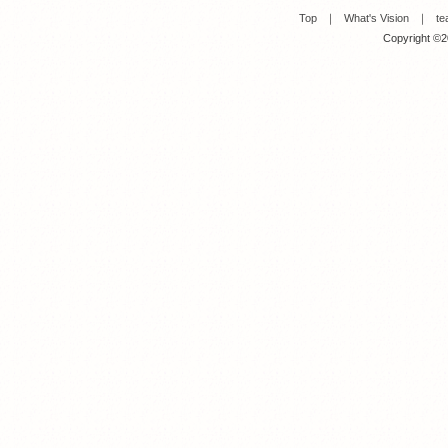
Top
｜
What's Vision
｜
te
Copyright ©20