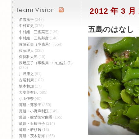
2012 年 3 
名雪祐平
(247)
中村直史
(376)
五島のはなし（
中村組・三國菜恵
(139)
中村組・三島邦彦
(140)
佐藤延夫（事務局）
(554)
佐藤理人
(335)
保持壮太郎
(10)
厚焼玉子（事務局・中山佐知子）
(275)
川野康之
(91)
古居利康
(102)
坂本和加
(17)
大友美有紀
(685)
小山佳奈
(40)
薄組・薄景子
(850)
薄組・小野麻利江
(149)
薄組・熊埜御堂由香
(165)
薄組・石橋涼子
(214)
薄組・若杉茜
(13)
薄組・茂木彩海
(165)