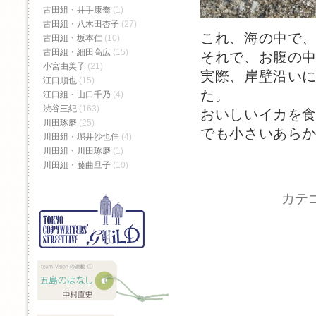
古田組・井手康喬
(1)
古田組・八木田杏子
(27)
これ、海の中で
古田組・坂本仁
(10)
古田組・細田高広
(15)
それで、お腹の
小宮由美子
(21)
実際、岸壁沿い
江口順也
(15)
た。
江口組・山口千乃
(4)
渋谷三紀
(163)
おいしいイカを
川田琢磨
(25)
でも小さいあら
川田組・堀井沙也佳
(4)
川田組・川田琢磨
(1)
川田組・藤曲旦子
(10)
カテ