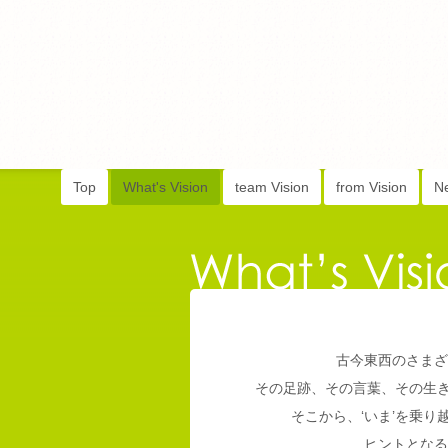
Top
What's Vision
team Vision
from Vision
N
古今東西のさまざ
その足跡、その言葉、その生
そこから、‘いま’を乗
ヒントとなる