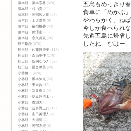
藤本組・藤本宗将
(320)
五島もめっきり
藤本組・村山覚
(84)
食卓に「めかぶ
藤本組・阿部広太郎
(27)
やわらかく、ね
藤本組・上遠野茜
(9)
藤本組・福宿桃香‬
(43)
今しか食べられ
藤本組・仲澤南
(23)
先週五島に帰省
藤本組・永久眞規
(26)
したね。むはー
蛭田瑞穂
(676)
蛭田組・佐藤日登美
(113)
蛭田組・森由里佳
(176)
蛭田組・飯國なつき
(52)
蛭田組・星合摩美
(49)
小林慎一
(420)
小林組・坂本弥光
(24)
小林組・東未歩
(18)
小林組・新井奈央
(4)
小林組・伊豆原浩太
(8)
小林組・廣瀬大
(8)
小林組・波多野三代
(12)
小林組・山田英理人
(4)
小林組・大瀧篤
(4)
小林組・阿部友紀
(8)