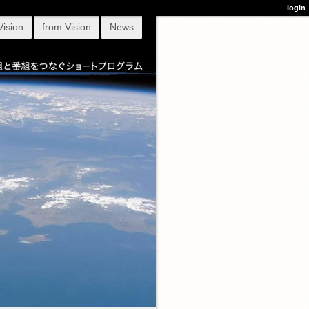
login
Vision
from Vision
News