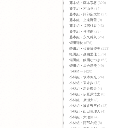
藤本組・藤本宗将
(320)
藤本組・村山覚
(84)
藤本組・阿部広太郎
(27)
藤本組・上遠野茜
(9)
藤本組・福宿桃香‬
(43)
藤本組・仲澤南
(23)
藤本組・永久眞規
(26)
蛭田瑞穂
(676)
蛭田組・佐藤日登美
(113)
蛭田組・森由里佳
(176)
蛭田組・飯國なつき
(52)
蛭田組・星合摩美
(49)
小林慎一
(420)
小林組・坂本弥光
(24)
小林組・東未歩
(18)
小林組・新井奈央
(4)
小林組・伊豆原浩太
(8)
小林組・廣瀬大
(8)
小林組・波多野三代
(12)
小林組・山田英理人
(4)
小林組・大瀧篤
(4)
小林組・阿部友紀
(8)