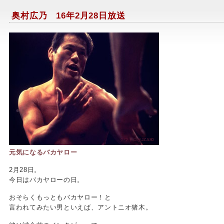
奥村広乃 16年2月28日放送
クワトロ@JZA80
元気になるバカヤロー
2月28日。
今日はバカヤローの日。
おそらくもっともバカヤロー！と
言われてみたい男といえば、アントニオ猪木。