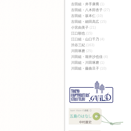
古田組・井手康喬
(1)
古田組・八木田杏子
(27)
古田組・坂本仁
(10)
古田組・細田高広
(15)
小宮由美子
(21)
江口順也
(15)
江口組・山口千乃
(4)
渋谷三紀
(163)
川田琢磨
(25)
川田組・堀井沙也佳
(4)
川田組・川田琢磨
(1)
川田組・藤曲旦子
(10)