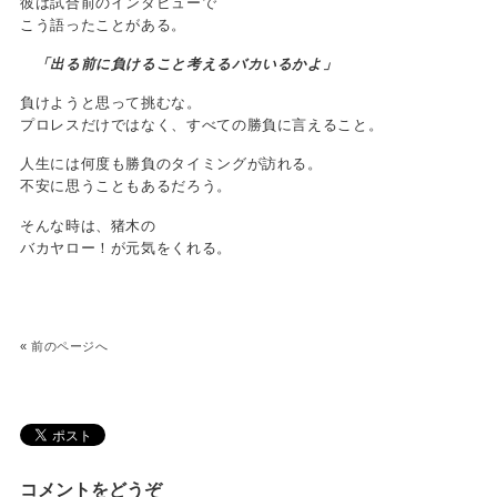
彼は試合前のインタビューで
こう語ったことがある。
「出る前に負けること考えるバカいるかよ」
負けようと思って挑むな。
プロレスだけではなく、すべての勝負に言えること。
人生には何度も勝負のタイミングが訪れる。
不安に思うこともあるだろう。
そんな時は、猪木の
バカヤロー！が元気をくれる。
«
前のページへ
コメントをどうぞ