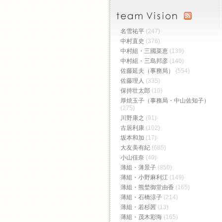
名雪祐平
(247)
中村直史
(376)
中村組・三國菜恵
(139)
中村組・三島邦彦
(140)
佐藤延夫（事務局）
(554)
佐藤理人
(335)
保持壮太郎
(10)
厚焼玉子（事務局・中山佐知子）
(275)
川野康之
(91)
古居利康
(102)
坂本和加
(17)
大友美有紀
(685)
小山佳奈
(40)
薄組・薄景子
(850)
薄組・小野麻利江
(149)
薄組・熊埜御堂由香
(165)
薄組・石橋涼子
(214)
薄組・若杉茜
(13)
薄組・茂木彩海
(165)