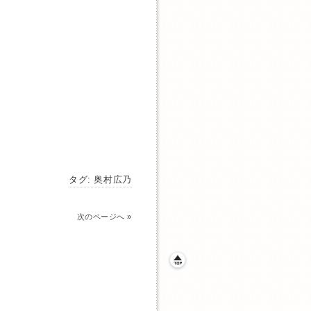
タグ:
奥村広乃
次のページへ
»