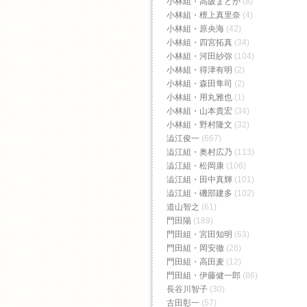
小林組・高阪まどか
(8)
小林組・檀上真里奈
(4)
小林組・原央海
(42)
小林組・四宮拓真
(34)
小林組・河田紗弥
(104)
小林組・得津有明
(2)
小林組・森田隼司
(2)
小林組・用丸雅也
(1)
小林組・山本貴宏
(34)
小林組・野村隆文
(32)
澁江俊一
(667)
澁江組・奥村広乃
(113)
澁江組・松岡康
(106)
澁江組・田中真輝
(101)
澁江組・磯部建多
(102)
道山智之
(61)
門田陽
(189)
門田組・宮田知明
(63)
門田組・岡安徹
(26)
門田組・高田麦
(12)
門田組・伊藤健一郎
(86)
長谷川智子
(30)
古田彰一
(57)