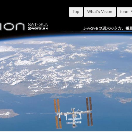
Top
What's Vision
team 