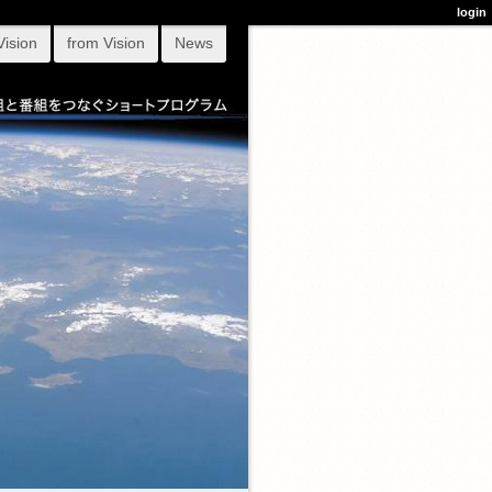
login
Vision
from Vision
News