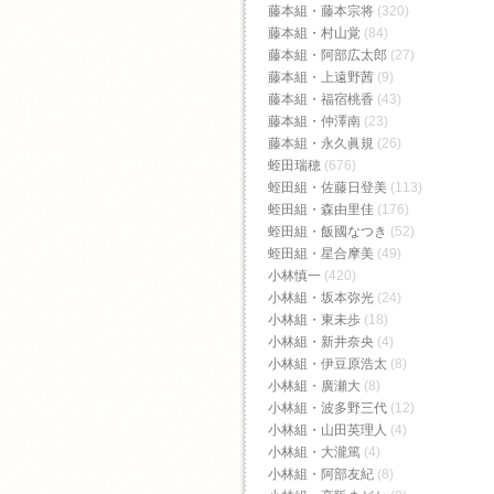
藤本組・藤本宗将
(320)
藤本組・村山覚
(84)
藤本組・阿部広太郎
(27)
藤本組・上遠野茜
(9)
藤本組・福宿桃香‬
(43)
藤本組・仲澤南
(23)
藤本組・永久眞規
(26)
蛭田瑞穂
(676)
蛭田組・佐藤日登美
(113)
蛭田組・森由里佳
(176)
蛭田組・飯國なつき
(52)
蛭田組・星合摩美
(49)
小林慎一
(420)
小林組・坂本弥光
(24)
小林組・東未歩
(18)
小林組・新井奈央
(4)
小林組・伊豆原浩太
(8)
小林組・廣瀬大
(8)
小林組・波多野三代
(12)
小林組・山田英理人
(4)
小林組・大瀧篤
(4)
小林組・阿部友紀
(8)