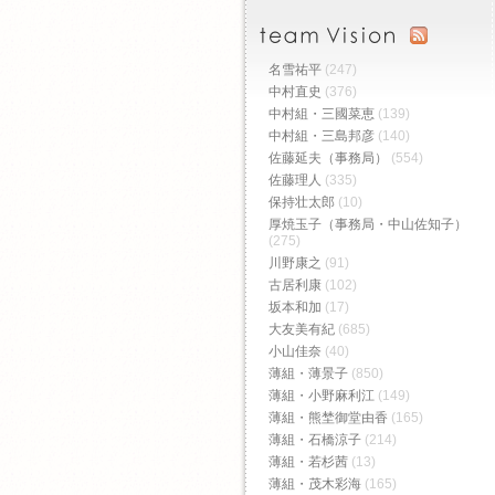
名雪祐平
(247)
中村直史
(376)
中村組・三國菜恵
(139)
中村組・三島邦彦
(140)
佐藤延夫（事務局）
(554)
佐藤理人
(335)
保持壮太郎
(10)
厚焼玉子（事務局・中山佐知子）
(275)
川野康之
(91)
古居利康
(102)
坂本和加
(17)
大友美有紀
(685)
小山佳奈
(40)
薄組・薄景子
(850)
薄組・小野麻利江
(149)
薄組・熊埜御堂由香
(165)
薄組・石橋涼子
(214)
薄組・若杉茜
(13)
薄組・茂木彩海
(165)