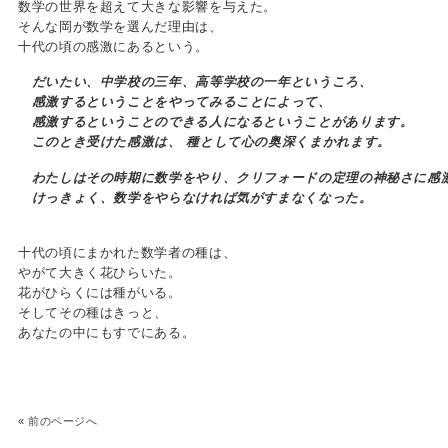
数学の世界を超えて大きな影響を与えた。
そんな岡が数学を選んだ理由は、
十代の頃の感激にあるという。
だいたい、中学校の三年、高等学校の一年というころ、
感激するということをやってみることによって、
感激するということのできる人になるということがあります。
このとき受けた感激は、 種として心の奥深くまかれます。
わたしはその時期に数学をやり、クリフォードの定理の神秘さに感
けっきょく、数学をやらなければ気がすまなくなった。
十代の頃にまかれた数学者の種は、
やがて大きく花ひらいた。
花がひらくには種がいる。
そしてその種はきっと、
あなたの中にもすでにある。
«
前のページへ