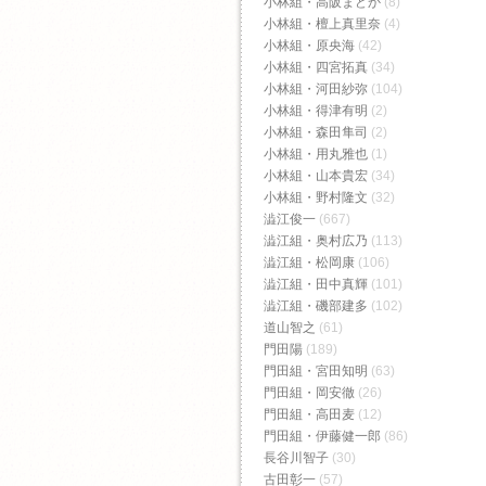
小林組・高阪まどか
(8)
小林組・檀上真里奈
(4)
小林組・原央海
(42)
小林組・四宮拓真
(34)
小林組・河田紗弥
(104)
小林組・得津有明
(2)
小林組・森田隼司
(2)
小林組・用丸雅也
(1)
小林組・山本貴宏
(34)
小林組・野村隆文
(32)
澁江俊一
(667)
澁江組・奥村広乃
(113)
澁江組・松岡康
(106)
澁江組・田中真輝
(101)
澁江組・磯部建多
(102)
道山智之
(61)
門田陽
(189)
門田組・宮田知明
(63)
門田組・岡安徹
(26)
門田組・高田麦
(12)
門田組・伊藤健一郎
(86)
長谷川智子
(30)
古田彰一
(57)