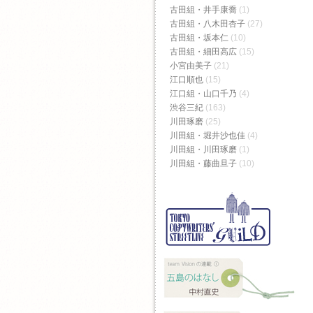
古田組・井手康喬
(1)
古田組・八木田杏子
(27)
古田組・坂本仁
(10)
古田組・細田高広
(15)
小宮由美子
(21)
江口順也
(15)
江口組・山口千乃
(4)
渋谷三紀
(163)
川田琢磨
(25)
川田組・堀井沙也佳
(4)
川田組・川田琢磨
(1)
川田組・藤曲旦子
(10)