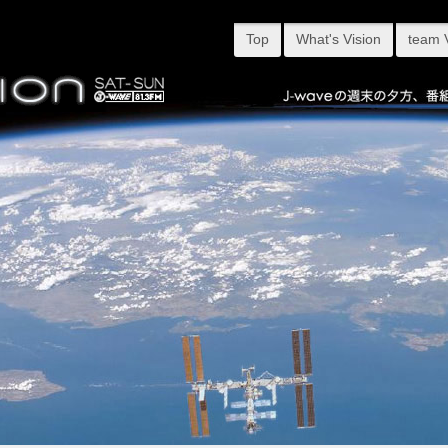
Top
What's Vision
team 