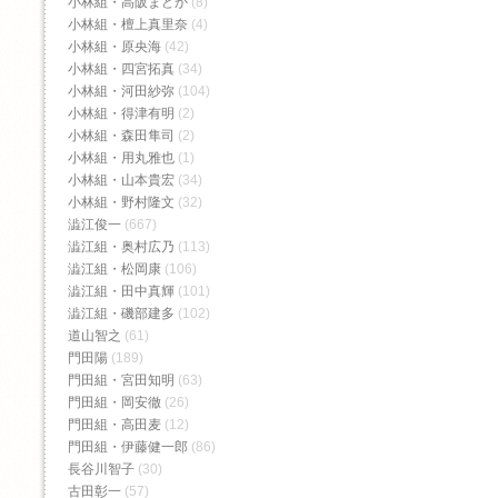
小林組・高阪まどか
(8)
小林組・檀上真里奈
(4)
小林組・原央海
(42)
小林組・四宮拓真
(34)
小林組・河田紗弥
(104)
小林組・得津有明
(2)
小林組・森田隼司
(2)
小林組・用丸雅也
(1)
小林組・山本貴宏
(34)
小林組・野村隆文
(32)
澁江俊一
(667)
澁江組・奥村広乃
(113)
澁江組・松岡康
(106)
澁江組・田中真輝
(101)
澁江組・磯部建多
(102)
道山智之
(61)
門田陽
(189)
門田組・宮田知明
(63)
門田組・岡安徹
(26)
門田組・高田麦
(12)
門田組・伊藤健一郎
(86)
長谷川智子
(30)
古田彰一
(57)