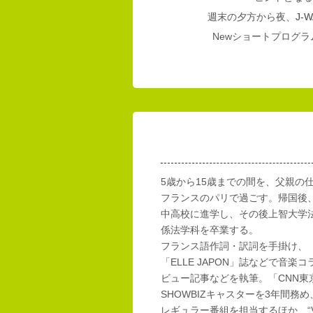
週末の夕方から夜、
J-W
Newショートプログラム
5歳から15歳までの間を、父親の
フランスのパリで過ごす。帰国後
中高校に進学し、その後上智大学
係法学科を卒業する。
フランス語作詞・訳詞を手掛け、「E
「ELLE JAPON」誌などで音楽
ビュー記事などを執筆。「CNN東
SHOWBIZキャスターを3年間務め
レギュラー番組を担当するほか、“Vi