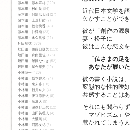
藤本組・藤本宗将
(320)
藤本組・村山覚
(84)
近代日本文学を
藤本組・阿部広太郎
(27)
欠かすことがで
藤本組・上遠野茜
(9)
藤本組・福宿桃香‬
(43)
彼が「創作の源
藤本組・仲澤南
(23)
妻・松子に
藤本組・永久眞規
(26)
蛭田瑞穂
(676)
彼はこんな恋文
蛭田組・佐藤日登美
(113)
蛭田組・森由里佳
(176)
「
仏さまの足
蛭田組・飯國なつき
(52)
あなたが履いた
蛭田組・星合摩美
(49)
小林慎一
(420)
彼の書く小説は
小林組・坂本弥光
(24)
小林組・東未歩
(18)
変態的な性的嗜
小林組・新井奈央
(4)
共感することは
小林組・伊豆原浩太
(8)
小林組・廣瀬大
(8)
それにも関わら
小林組・波多野三代
(12)
小林組・山田英理人
(4)
「マゾヒズム」
小林組・大瀧篤
(4)
惹かれてしまう
小林組・阿部友紀
(8)