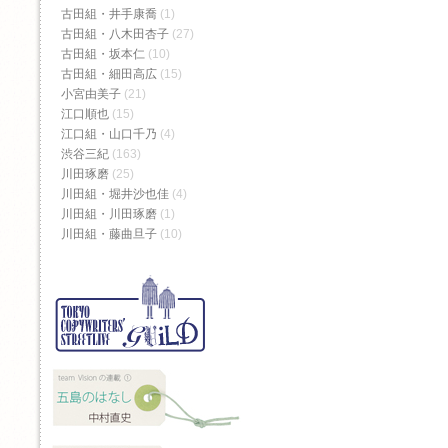
古田組・井手康喬
(1)
古田組・八木田杏子
(27)
古田組・坂本仁
(10)
古田組・細田高広
(15)
小宮由美子
(21)
江口順也
(15)
江口組・山口千乃
(4)
渋谷三紀
(163)
川田琢磨
(25)
川田組・堀井沙也佳
(4)
川田組・川田琢磨
(1)
川田組・藤曲旦子
(10)