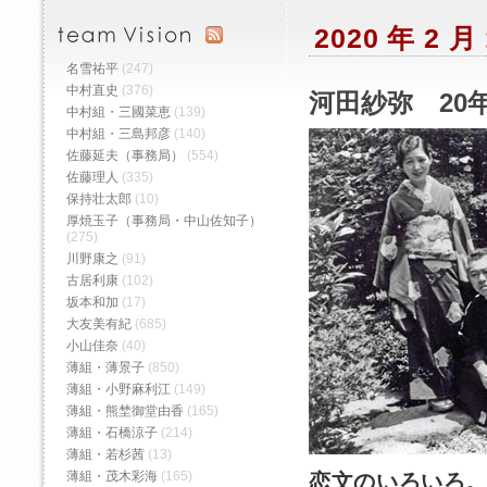
2020 年 2 
名雪祐平
(247)
中村直史
(376)
河田紗弥 20年
中村組・三國菜恵
(139)
中村組・三島邦彦
(140)
佐藤延夫（事務局）
(554)
佐藤理人
(335)
保持壮太郎
(10)
厚焼玉子（事務局・中山佐知子）
(275)
川野康之
(91)
古居利康
(102)
坂本和加
(17)
大友美有紀
(685)
小山佳奈
(40)
薄組・薄景子
(850)
薄組・小野麻利江
(149)
薄組・熊埜御堂由香
(165)
薄組・石橋涼子
(214)
薄組・若杉茜
(13)
薄組・茂木彩海
(165)
恋文のいろいろ