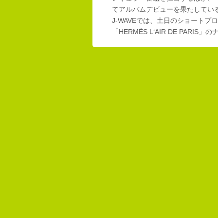
てアルバムデビューを果たしてい
J-WAVEでは、土日のショートプロ
「HERMÈS L‘AIR DE PAR