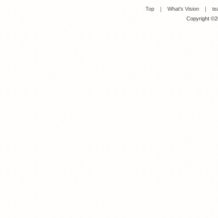
Top
｜
What's Vision
｜
te
Copyright ©20