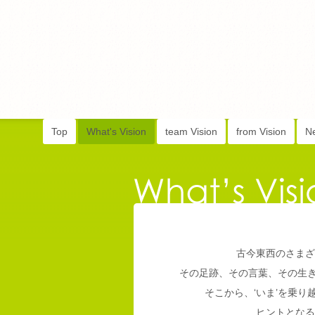
Top
What's Vision
team Vision
from Vision
N
古今東西のさまざ
その足跡、その言葉、その生
そこから、‘いま’を乗
ヒントとなる