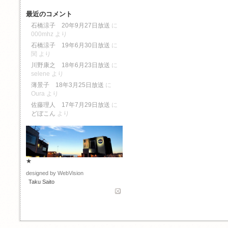
最近のコメント
石橋涼子 20年9月27日放送
に
000mhz
より
石橋涼子 19年6月30日放送
に
関
より
川野康之 18年6月23日放送
に
selene
より
薄景子 18年3月25日放送
に
Oura
より
佐藤理人 17年7月29日放送
に
どぼこん
より
★
designed by WebVision
Taku Saito