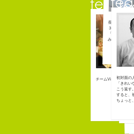
長崎県五島市
３６歳
「五島列島は
みなさん一度
初対面の
チームVision 事務局
Copy 
「きれい
10
こう返す
な
すると、
幸
beac
ちょっと
生