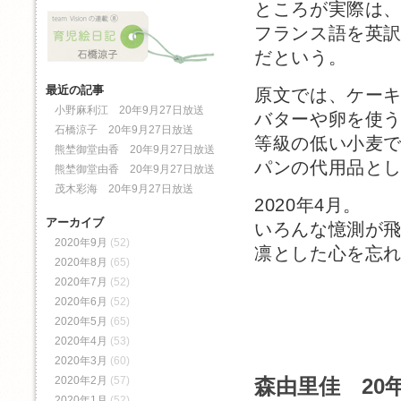
ところが実際は
フランス語を英
だという。
最近の記事
原文では、ケー
小野麻利江 20年9月27日放送
バターや卵を使
石橋涼子 20年9月27日放送
等級の低い小麦
熊埜御堂由香 20年9月27日放送
パンの代用品と
熊埜御堂由香 20年9月27日放送
茂木彩海 20年9月27日放送
2020年4月。
アーカイブ
いろんな憶測が
2020年9月
(52)
凛とした心を忘
2020年8月
(65)
2020年7月
(52)
2020年6月
(52)
2020年5月
(65)
2020年4月
(53)
2020年3月
(60)
2020年2月
(57)
森由里佳 20年
2020年1月
(52)