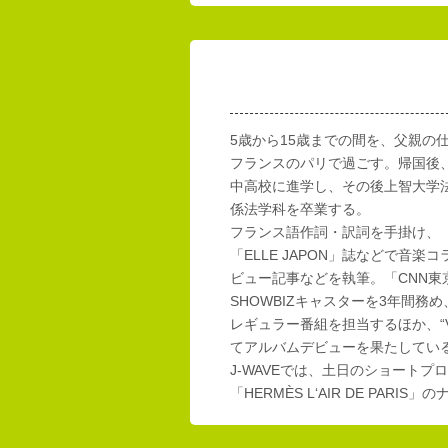
5歳から15歳までの間を、父親の
フランスのパリで過ごす。帰国後
中高校に進学し、その後上智大学
係法学科を卒業する。
フランス語作詞・訳詞を手掛け、「E
「ELLE JAPON」誌などで音楽
ビュー記事などを執筆。「CNN東
SHOWBIZキャスターを3年間務め
レギュラー番組を担当するほか、“Vi
てアルバムデビューを果たしてい
J-WAVEでは、土日のショートプロ
「HERMÈS L‘AIR DE PAR