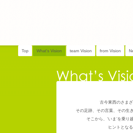
Top
What's Vision
team Vision
from Vision
N
古今東西のさまざ
その足跡、その言葉、その生
そこから、‘いま’を乗
ヒントとなる