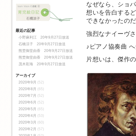
なぜなら、ショ
想いを告白する
できなかったの
最近の記事
強烈なナイーヴ
小野麻利江 20年9月27日放送
石橋涼子 20年9月27日放送
♪ピアノ協奏曲 
熊埜御堂由香 20年9月27日放送
熊埜御堂由香 20年9月27日放送
片想いは、傑作
茂木彩海 20年9月27日放送
アーカイブ
2020年9月
(52)
2020年8月
(65)
2020年7月
(52)
2020年6月
(52)
2020年5月
(65)
2020年4月
(53)
2020年3月
(60)
2020年2月
(57)
2020年1月
(52)