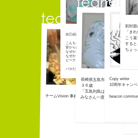
初対面
コ
「きれ
佐藤延夫
自己紹介ジェネレーターというサイトがある。
こう返
コピーライター
こんちゃっ保持壮太郎っていいます。
すると
皆からは「保持壮太郎ピーナッツ」って呼ばれ
ちょっ
なぜかって言うと前にピーナッツを皆に一粒ず
なぜか、皆は喜んでなかったけどね。
ピーナッツ最高！落花生なんて呼ぶなっつーの
バカだけどたぶんいいヤツだ。もっとこんな感
Copy writer
長崎県五島市出身
10周年キャン
３６歳
なに
「五島列島はよいところです。
チームVision 事務局長
beacon commu
幸せ
みなさん一度お出かけください
生き