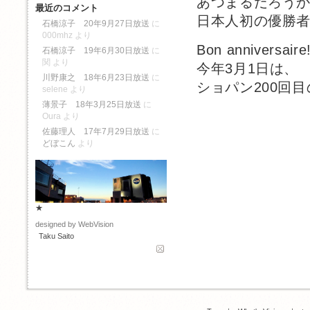
あつまるだろう
最近のコメント
日本人初の優勝
石橋涼子 20年9月27日放送
に
000mhz
より
Bon anniversaire
石橋涼子 19年6月30日放送
に
関
より
今年3月1日は、
川野康之 18年6月23日放送
に
ショパン200回
selene
より
薄景子 18年3月25日放送
に
Oura
より
佐藤理人 17年7月29日放送
に
どぼこん
より
★
designed by WebVision
Taku Saito