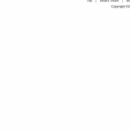
Top
｜
What's Vision
｜
te
Copyright ©20