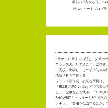
週末の夕方から夜、
J-W
Newショートプログラム
5歳から15歳までの間を、父親の
フランスのパリで過ごす。帰国後
中高校に進学し、その後上智大学
係法学科を卒業する。
フランス語作詞・訳詞を手掛け、「E
「ELLE JAPON」誌などで音楽
ビュー記事などを執筆。「CNN東
SHOWBIZキャスターを3年間務め
レギュラー番組を担当するほか、“Vi