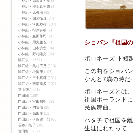
小林組・高阪まどか
(8)
小林組・檀上真里奈
(4)
小林組・原央海
(42)
小林組・四宮拓真
(34)
小林組・河田紗弥
(104)
小林組・得津有明
(2)
小林組・森田隼司
(2)
ショパン『祖国
小林組・用丸雅也
(1)
小林組・山本貴宏
(34)
小林組・野村隆文
(32)
ポロネーズ ト短
澁江俊一
(667)
澁江組・奥村広乃
(113)
この曲をショパ
澁江組・松岡康
(106)
澁江組・田中真輝
(101)
なんと7歳の時だ
澁江組・磯部建多
(102)
道山智之
(61)
ポロネーズとは
門田陽
(189)
祖国ポーランド
門田組・宮田知明
(63)
民族舞曲。
門田組・岡安徹
(26)
門田組・高田麦
(12)
ハタチで祖国を
門田組・伊藤健一郎
(86)
長谷川智子
(30)
生涯にわたって
古田彰一
(57)