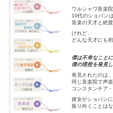
ワルシャワ音楽
10代のショパン
音楽の天才と絶
けれど、
どんな天才にも
僕は不幸なこと
僕の理想を発見
発見されたのは
同じ音楽院で声
コンスタンチア
彼女がショパン
振り向くことは