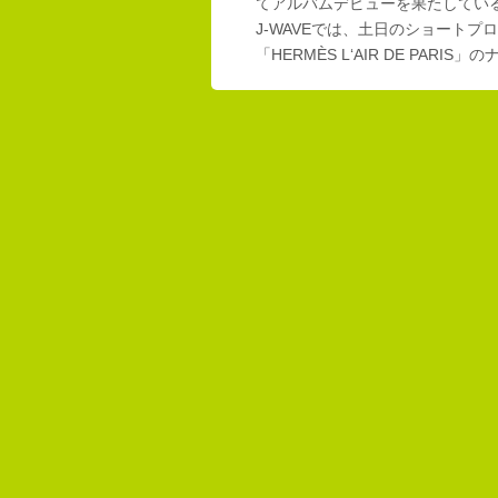
てアルバムデビューを果たしてい
J-WAVEでは、土日のショートプロ
「HERMÈS L‘AIR DE PAR