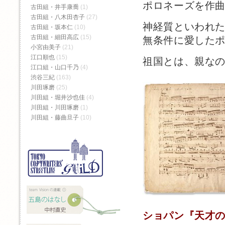
ポロネーズを作
古田組・井手康喬
(1)
古田組・八木田杏子
(27)
神経質といわれ
古田組・坂本仁
(10)
古田組・細田高広
(15)
無条件に愛した
小宮由美子
(21)
江口順也
(15)
祖国とは、親な
江口組・山口千乃
(4)
渋谷三紀
(163)
川田琢磨
(25)
川田組・堀井沙也佳
(4)
川田組・川田琢磨
(1)
川田組・藤曲旦子
(10)
ショパン『天才