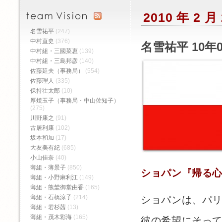
2010 年 2 
名雪祐平
(247)
中村直史
(376)
名雪祐平 10年
中村組・三國菜恵
(139)
中村組・三島邦彦
(140)
佐藤延夫（事務局）
(554)
佐藤理人
(335)
保持壮太郎
(10)
厚焼玉子（事務局・中山佐知子）
(275)
川野康之
(91)
古居利康
(102)
坂本和加
(17)
大友美有紀
(685)
小山佳奈
(40)
薄組・薄景子
(850)
ショパン『帰る
薄組・小野麻利江
(149)
薄組・熊埜御堂由香
(165)
薄組・石橋涼子
(214)
ショパンは、パ
薄組・若杉茜
(13)
薄組・茂木彩海
(165)
彼の希望にそっ