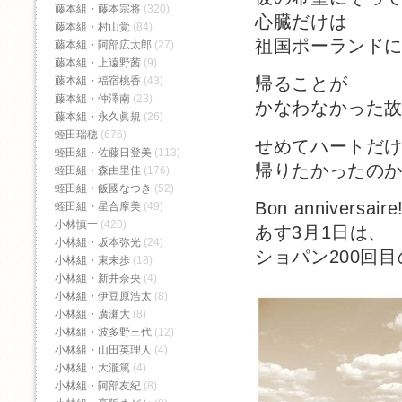
藤本組・藤本宗将
(320)
心臓だけは
藤本組・村山覚
(84)
祖国ポーランド
藤本組・阿部広太郎
(27)
藤本組・上遠野茜
(9)
帰ることが
藤本組・福宿桃香‬
(43)
藤本組・仲澤南
(23)
かなわなかった
藤本組・永久眞規
(26)
蛭田瑞穂
(676)
せめてハートだ
蛭田組・佐藤日登美
(113)
帰りたかったの
蛭田組・森由里佳
(176)
蛭田組・飯國なつき
(52)
Bon anniversaire
蛭田組・星合摩美
(49)
小林慎一
(420)
あす3月1日は、
小林組・坂本弥光
(24)
ショパン200回
小林組・東未歩
(18)
小林組・新井奈央
(4)
小林組・伊豆原浩太
(8)
小林組・廣瀬大
(8)
小林組・波多野三代
(12)
小林組・山田英理人
(4)
小林組・大瀧篤
(4)
小林組・阿部友紀
(8)