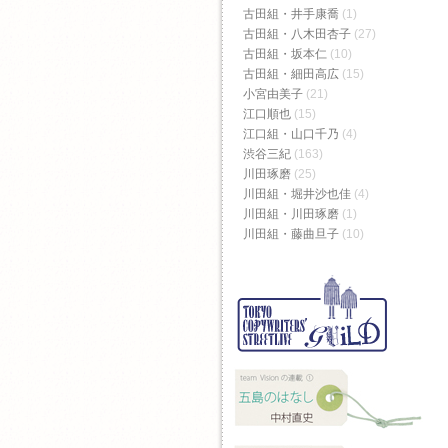
古田組・井手康喬
(1)
古田組・八木田杏子
(27)
古田組・坂本仁
(10)
古田組・細田高広
(15)
小宮由美子
(21)
江口順也
(15)
江口組・山口千乃
(4)
渋谷三紀
(163)
川田琢磨
(25)
川田組・堀井沙也佳
(4)
川田組・川田琢磨
(1)
川田組・藤曲旦子
(10)