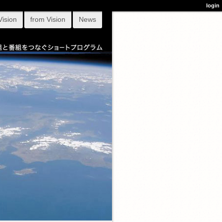
login
Vision
from Vision
News