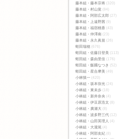
藤本組・藤本宗将
(320)
藤本組・村山覚
(84)
藤本組・阿部広太郎
(27)
藤本組・上遠野茜
(9)
藤本組・福宿桃香‬
(43)
藤本組・仲澤南
(23)
藤本組・永久眞規
(26)
蛭田瑞穂
(676)
蛭田組・佐藤日登美
(113)
蛭田組・森由里佳
(176)
蛭田組・飯國なつき
(52)
蛭田組・星合摩美
(49)
小林慎一
(420)
小林組・坂本弥光
(24)
小林組・東未歩
(18)
小林組・新井奈央
(4)
小林組・伊豆原浩太
(8)
小林組・廣瀬大
(8)
小林組・波多野三代
(12)
小林組・山田英理人
(4)
小林組・大瀧篤
(4)
小林組・阿部友紀
(8)