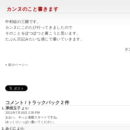
カンヌのこと書きます
中村組の三國です。
カンヌにこのたび行ってきましたので
そのことをぽつぽつと書こうと思います。
たぶん日記みたいな感じで書いていきます。
タ
«
前のページへ
コメント / トラックバック 2 件
厚焼玉子
より:
2011年7月16日 2:30 PM
おおっ、やっと連載スタートですね。
ゆっくりいっぱい書いてください。
みくに
より: