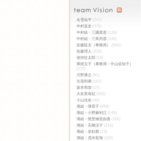
名雪祐平
(247)
中村直史
(376)
中村組・三國菜恵
(139)
中村組・三島邦彦
(140)
佐藤延夫（事務局）
(554)
佐藤理人
(335)
保持壮太郎
(10)
厚焼玉子（事務局・中山佐知子）
(275)
川野康之
(91)
古居利康
(102)
坂本和加
(17)
大友美有紀
(685)
小山佳奈
(40)
薄組・薄景子
(850)
薄組・小野麻利江
(149)
薄組・熊埜御堂由香
(165)
薄組・石橋涼子
(214)
薄組・若杉茜
(13)
薄組・茂木彩海
(165)