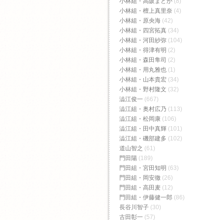
小林組・高阪まどか
(8)
小林組・檀上真里奈
(4)
小林組・原央海
(42)
小林組・四宮拓真
(34)
小林組・河田紗弥
(104)
小林組・得津有明
(2)
小林組・森田隼司
(2)
小林組・用丸雅也
(1)
小林組・山本貴宏
(34)
小林組・野村隆文
(32)
澁江俊一
(667)
澁江組・奥村広乃
(113)
澁江組・松岡康
(106)
澁江組・田中真輝
(101)
澁江組・磯部建多
(102)
道山智之
(61)
門田陽
(189)
門田組・宮田知明
(63)
門田組・岡安徹
(26)
門田組・高田麦
(12)
門田組・伊藤健一郎
(86)
長谷川智子
(30)
古田彰一
(57)