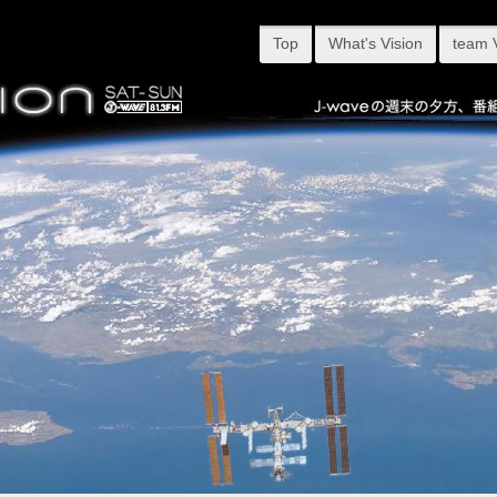
Top
What's Vision
team 