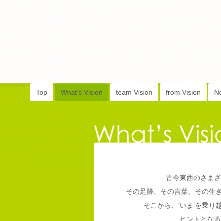
Top
What's Vision
team Vision
from Vision
N
古今東西のさまざ
その足跡、その言葉、その生
そこから、‘いま’を乗
ヒントとなる