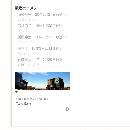
最近のコメント
石橋涼子 20年9月27日放送
に
000mhz
より
石橋涼子 19年6月30日放送
に
関
より
川野康之 18年6月23日放送
に
selene
より
薄景子 18年3月25日放送
に
Oura
より
佐藤理人 17年7月29日放送
に
どぼこん
より
★
designed by WebVision
Taku Saito