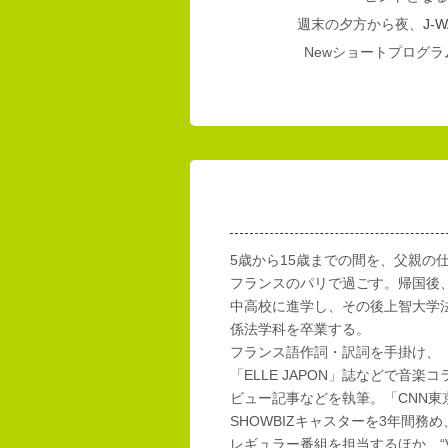
週末の夕方から夜、
J-W
Newショートプログラム
5歳から15歳までの間を、父親の
フランスのパリで過ごす。帰国後
中高校に進学し、その後上智大学
係法学科を卒業する。
フランス語作詞・訳詞を手掛け、「E
「ELLE JAPON」誌などで音楽
ビュー記事などを執筆。「CNN東
SHOWBIZキャスターを3年間務め
レギュラー番組を担当するほか、“Vi