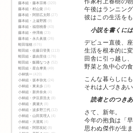
作家村上春樹の朝
藤本組・藤本宗将
(320)
午後はランニング
藤本組・村山覚
(84)
藤本組・阿部広太郎
(27)
彼はこの生活をも
藤本組・上遠野茜
(9)
藤本組・福宿桃香‬
(43)
小説を書くに
藤本組・仲澤南
(23)
藤本組・永久眞規
(26)
デビュー直後、
蛭田瑞穂
(676)
生活を根本的に
蛭田組・佐藤日登美
(113)
蛭田組・森由里佳
(176)
田舎に引っ越し
蛭田組・飯國なつき
(52)
野菜と魚中心の
蛭田組・星合摩美
(49)
小林慎一
(420)
こんな暮らしに
小林組・坂本弥光
(24)
それは人づきあ
小林組・東未歩
(18)
小林組・新井奈央
(4)
小林組・伊豆原浩太
(8)
読者とのつき
小林組・廣瀬大
(8)
小林組・波多野三代
(12)
さて、新年。
小林組・山田英理人
(4)
今年の抱負は「
小林組・大瀧篤
(4)
思わぬ傑作が生
小林組・阿部友紀
(8)