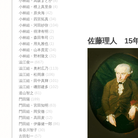
小林組・高阪まどか
(8)
小林組・檀上真里奈
(4)
小林組・原央海
(42)
小林組・四宮拓真
(34)
小林組・河田紗弥
(104)
小林組・得津有明
(2)
小林組・森田隼司
(2)
佐藤理人 15年
小林組・用丸雅也
(1)
小林組・山本貴宏
(34)
小林組・野村隆文
(32)
澁江俊一
(667)
澁江組・奥村広乃
(113)
澁江組・松岡康
(106)
澁江組・田中真輝
(101)
澁江組・磯部建多
(102)
道山智之
(61)
門田陽
(189)
門田組・宮田知明
(63)
門田組・岡安徹
(26)
門田組・高田麦
(12)
門田組・伊藤健一郎
(86)
長谷川智子
(30)
古田彰一
(57)