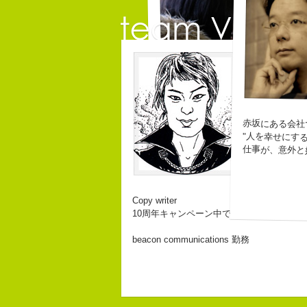
江口順
自己紹介
こんちゃ
コピーライター
長崎
皆からは
３６
なぜかっ
なにがしか書いていられるしごとは
なぜか、
「五
幸せでとっても怖いですが、きょう
チームVision 事務局
ピーナッ
みな
赤坂にある会社
生きられてる私は幸せなのかもしれ
"人を幸せにす
バカだけ
仕事が、意外と
Copy writer
10周年キャンペーン中です。
beacon communications 勤務