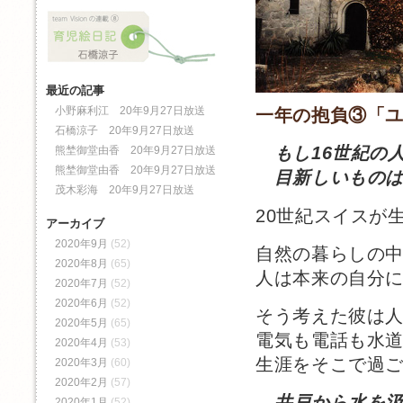
最近の記事
小野麻利江 20年9月27日放送
一年の抱負③「
石橋涼子 20年9月27日放送
もし16世紀の
熊埜御堂由香 20年9月27日放送
熊埜御堂由香 20年9月27日放送
目新しいものは
茂木彩海 20年9月27日放送
20世紀スイスが
アーカイブ
2020年9月
(52)
自然の暮らしの
2020年8月
(65)
人は本来の自分
2020年7月
(52)
2020年6月
(52)
そう考えた彼は
2020年5月
(65)
電気も電話も水
2020年4月
(53)
生涯をそこで過
2020年3月
(60)
2020年2月
(57)
井戸から水を
2020年1月
(52)