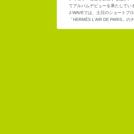
てアルバムデビューを果たしてい
J-WAVEでは、土日のショートプロ
「HERMÈS L‘AIR DE PAR