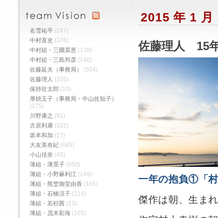
2015 年 1 
名雪祐平
(247)
中村直史
(376)
佐藤理人 15年
中村組・三國菜恵
(139)
中村組・三島邦彦
(140)
佐藤延夫（事務局）
(554)
佐藤理人
(335)
保持壮太郎
(10)
厚焼玉子（事務局・中山佐知子）
(275)
川野康之
(91)
古居利康
(102)
坂本和加
(17)
大友美有紀
(685)
小山佳奈
(40)
薄組・薄景子
(850)
薄組・小野麻利江
(149)
一年の抱負①「
薄組・熊埜御堂由香
(165)
薄組・石橋涼子
(214)
傑作は朝、生ま
薄組・若杉茜
(13)
薄組・茂木彩海
(165)