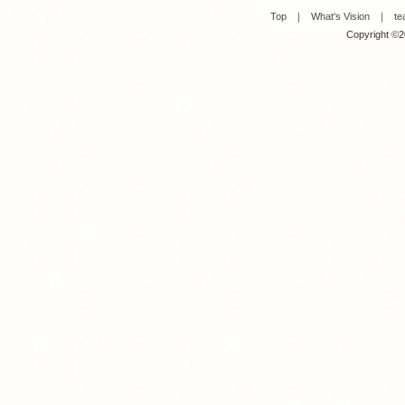
Top
｜
What's Vision
｜
te
Copyright ©20