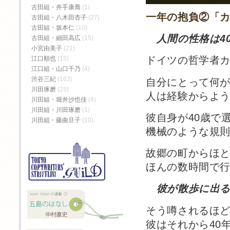
古田組・井手康喬
(1)
一年の抱負②「
古田組・八木田杏子
(27)
古田組・坂本仁
(10)
人間の性格は4
古田組・細田高広
(15)
小宮由美子
(21)
ドイツの哲学者
江口順也
(15)
江口組・山口千乃
(4)
渋谷三紀
(163)
自分にとって何
川田琢磨
(25)
人は経験からよ
川田組・堀井沙也佳
(4)
川田組・川田琢磨
(1)
彼自身が40歳で
川田組・藤曲旦子
(10)
機械のような規
故郷の町からほ
ほんの数時間で
彼が散歩に出る
そう噂されるほ
彼はそれから40