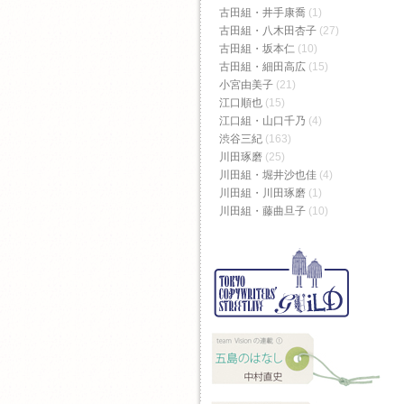
古田組・井手康喬
(1)
古田組・八木田杏子
(27)
古田組・坂本仁
(10)
古田組・細田高広
(15)
小宮由美子
(21)
江口順也
(15)
江口組・山口千乃
(4)
渋谷三紀
(163)
川田琢磨
(25)
川田組・堀井沙也佳
(4)
川田組・川田琢磨
(1)
川田組・藤曲旦子
(10)