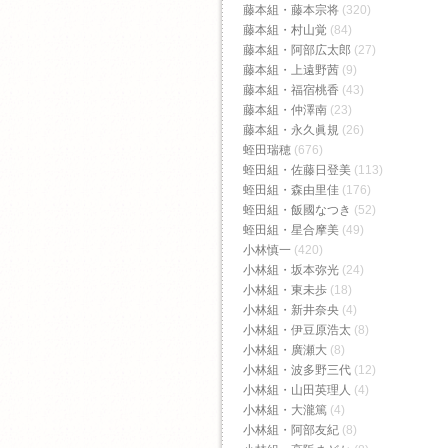
藤本組・藤本宗将
(320)
藤本組・村山覚
(84)
藤本組・阿部広太郎
(27)
藤本組・上遠野茜
(9)
藤本組・福宿桃香‬
(43)
藤本組・仲澤南
(23)
藤本組・永久眞規
(26)
蛭田瑞穂
(676)
蛭田組・佐藤日登美
(113)
蛭田組・森由里佳
(176)
蛭田組・飯國なつき
(52)
蛭田組・星合摩美
(49)
小林慎一
(420)
小林組・坂本弥光
(24)
小林組・東未歩
(18)
小林組・新井奈央
(4)
小林組・伊豆原浩太
(8)
小林組・廣瀬大
(8)
小林組・波多野三代
(12)
小林組・山田英理人
(4)
小林組・大瀧篤
(4)
小林組・阿部友紀
(8)