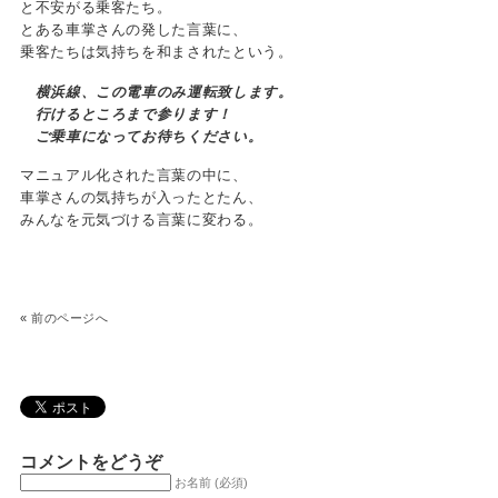
と不安がる乗客たち。
とある車掌さんの発した言葉に、
乗客たちは気持ちを和まされたという。
横浜線、この電車のみ運転致します。
行けるところまで参ります！
ご乗車になってお待ちください。
マニュアル化された言葉の中に、
車掌さんの気持ちが入ったとたん、
みんなを元気づける言葉に変わる。
«
前のページへ
コメントをどうぞ
お名前 (必須)