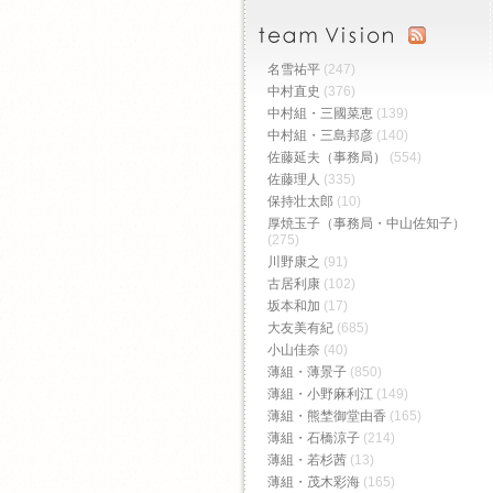
名雪祐平
(247)
中村直史
(376)
中村組・三國菜恵
(139)
中村組・三島邦彦
(140)
佐藤延夫（事務局）
(554)
佐藤理人
(335)
保持壮太郎
(10)
厚焼玉子（事務局・中山佐知子）
(275)
川野康之
(91)
古居利康
(102)
坂本和加
(17)
大友美有紀
(685)
小山佳奈
(40)
薄組・薄景子
(850)
薄組・小野麻利江
(149)
薄組・熊埜御堂由香
(165)
薄組・石橋涼子
(214)
薄組・若杉茜
(13)
薄組・茂木彩海
(165)