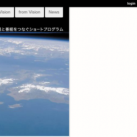
login
Vision
from Vision
News