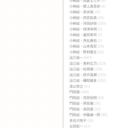
小林組・高阪まどか
(8)
小林組・檀上真里奈
(4)
小林組・原央海
(42)
小林組・四宮拓真
(34)
小林組・河田紗弥
(104)
小林組・得津有明
(2)
小林組・森田隼司
(2)
小林組・用丸雅也
(1)
小林組・山本貴宏
(34)
小林組・野村隆文
(32)
澁江俊一
(667)
澁江組・奥村広乃
(113)
澁江組・松岡康
(106)
澁江組・田中真輝
(101)
澁江組・磯部建多
(102)
道山智之
(61)
門田陽
(189)
門田組・宮田知明
(63)
門田組・岡安徹
(26)
門田組・高田麦
(12)
門田組・伊藤健一郎
(86)
長谷川智子
(30)
古田彰一
(57)