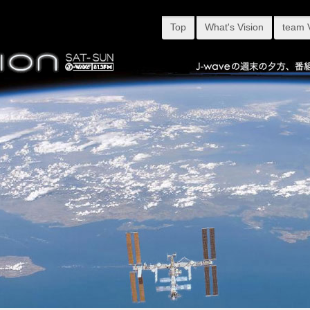
Top
What's Vision
team 