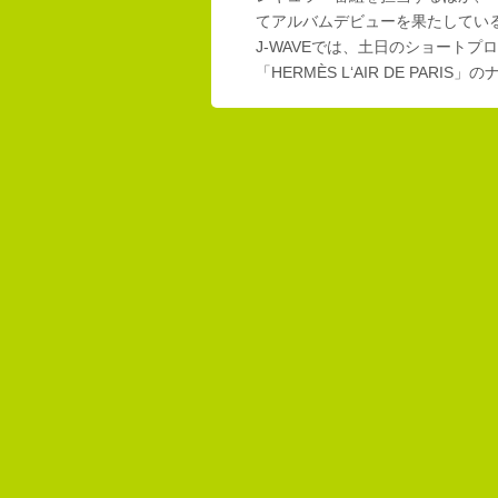
てアルバムデビューを果たしてい
J-WAVEでは、土日のショートプロ
「HERMÈS L‘AIR DE PAR