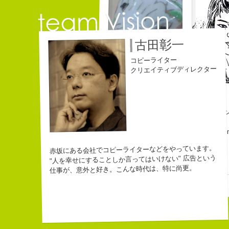
自己紹介ジェネレータ
古田彰一
こんちゃっ保持壮太郎
皆からは「保持壮太郎
コピーライター
なぜかって言うと前に
クリエイティブディレクター
なぜか、皆は喜んでな
ピーナッツ最高！落花
長崎県五島市出身
３６歳
バカだけどたぶんいい
「五島列島はよいところです。
Copy writer
みなさん一度お出かけください。」
10周年キャ
な
beacon com
幸
生
赤坂にある会社でコピーライターなどをやっています。
"人を幸せにすることしか言ってはいけない" 広告という
仕事が、意外と好き。こんな時代は、特に尚更。