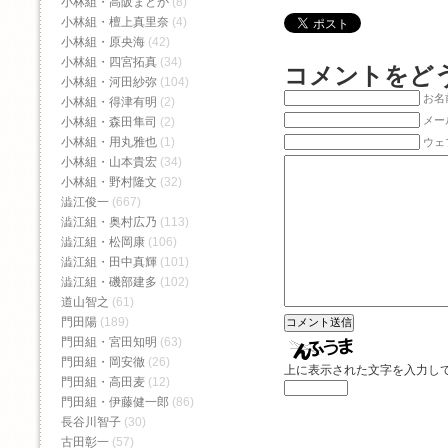
小林組・高阪まどか
(8)
小林組・檀上真里奈
(4)
小林組・原央海
(42)
小林組・四宮拓真
(34)
コメントをど
小林組・河田紗弥
(104)
お名前
小林組・得津有明
(2)
メー
小林組・森田隼司
(2)
小林組・用丸雅也
(1)
ウェ
小林組・山本貴宏
(34)
小林組・野村隆文
(32)
澁江俊一
(667)
澁江組・奥村広乃
(113)
澁江組・松岡康
(106)
澁江組・田中真輝
(101)
澁江組・磯部建多
(102)
道山智之
(61)
門田陽
(189)
門田組・宮田知明
(63)
門田組・岡安徹
(26)
上に表示された文字を入力し
門田組・高田麦
(12)
門田組・伊藤健一郎
(86)
長谷川智子
(30)
古田彰一
(57)