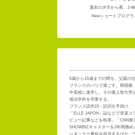
週末の夕方から夜、
J-W
Newショートプログラム
5歳から15歳までの間を、父親の
フランスのパリで過ごす。帰国後
中高校に進学し、その後上智大学
係法学科を卒業する。
フランス語作詞・訳詞を手掛け、「E
「ELLE JAPON」誌などで音楽
ビュー記事などを執筆。「CNN東
SHOWBIZキャスターを3年間務め
レギュラー番組を担当するほか、“Vi