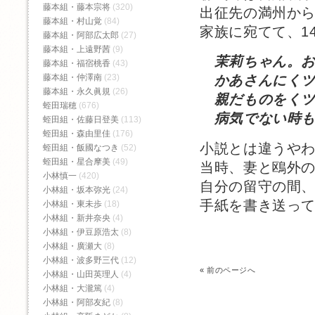
藤本組・藤本宗将
(320)
出征先の満州か
藤本組・村山覚
(84)
家族に宛てて、1
藤本組・阿部広太郎
(27)
藤本組・上遠野茜
(9)
茉莉ちゃん。
藤本組・福宿桃香‬
(43)
藤本組・仲澤南
(23)
かあさんにくツ
藤本組・永久眞規
(26)
親だものをくツ
蛭田瑞穂
(676)
病気でない時も
蛭田組・佐藤日登美
(113)
蛭田組・森由里佳
(176)
小説とは違うや
蛭田組・飯國なつき
(52)
蛭田組・星合摩美
(49)
当時、妻と鴎外
小林慎一
(420)
自分の留守の間
小林組・坂本弥光
(24)
手紙を書き送っ
小林組・東未歩
(18)
小林組・新井奈央
(4)
小林組・伊豆原浩太
(8)
小林組・廣瀬大
(8)
小林組・波多野三代
(12)
«
前のページへ
小林組・山田英理人
(4)
小林組・大瀧篤
(4)
小林組・阿部友紀
(8)