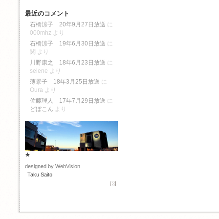
最近のコメント
石橋涼子 20年9月27日放送
に
000mhz
より
石橋涼子 19年6月30日放送
に
関
より
川野康之 18年6月23日放送
に
selene
より
薄景子 18年3月25日放送
に
Oura
より
佐藤理人 17年7月29日放送
に
どぼこん
より
★
designed by WebVision
Taku Saito