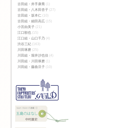
古田組・井手康喬
(1)
古田組・八木田杏子
(27)
古田組・坂本仁
(10)
古田組・細田高広
(15)
小宮由美子
(21)
江口順也
(15)
江口組・山口千乃
(4)
渋谷三紀
(163)
川田琢磨
(25)
川田組・堀井沙也佳
(4)
川田組・川田琢磨
(1)
川田組・藤曲旦子
(10)