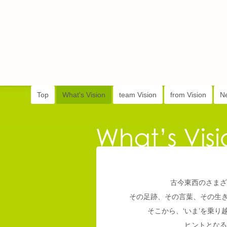
Top
What's Vision
team Vision
from Vision
N
古今東西のさまざ
その足跡、その言葉、その生
そこから、‘いま’を乗
ヒントとなる