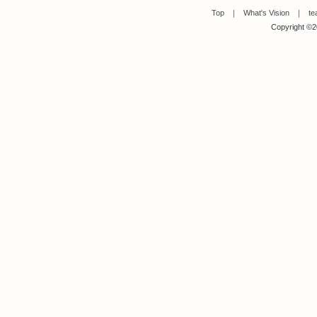
Top
｜
What's Vision
｜
te
Copyright ©20