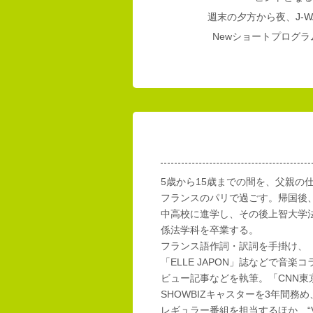
週末の夕方から夜、
J-W
Newショートプログラム
5歳から15歳までの間を、父親の
フランスのパリで過ごす。帰国後
中高校に進学し、その後上智大学
係法学科を卒業する。
フランス語作詞・訳詞を手掛け、「E
「ELLE JAPON」誌などで音楽
ビュー記事などを執筆。「CNN東
SHOWBIZキャスターを3年間務め
レギュラー番組を担当するほか、“Vi