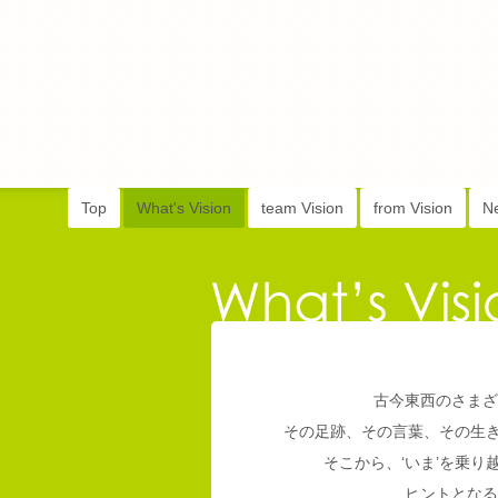
Top
What's Vision
team Vision
from Vision
N
古今東西のさまざ
その足跡、その言葉、その生
そこから、‘いま’を乗
ヒントとなる