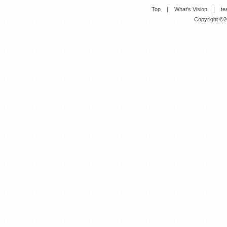
Top
｜
What's Vision
｜
te
Copyright ©20