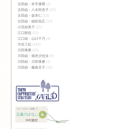
古田組・井手康喬
(1)
古田組・八木田杏子
(27)
古田組・坂本仁
(10)
古田組・細田高広
(15)
小宮由美子
(21)
江口順也
(15)
江口組・山口千乃
(4)
渋谷三紀
(163)
川田琢磨
(25)
川田組・堀井沙也佳
(4)
川田組・川田琢磨
(1)
川田組・藤曲旦子
(10)