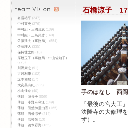
石橋涼子 17
名雪祐平
(247)
中村直史
(376)
中村組・三國菜恵
(139)
中村組・三島邦彦
(140)
佐藤延夫（事務局）
(554)
佐藤理人
(335)
保持壮太郎
(10)
厚焼玉子（事務局・中山佐知子）
(275)
川野康之
(91)
古居利康
(102)
坂本和加
(17)
大友美有紀
(685)
小山佳奈
(40)
手のはなし 西
薄組・薄景子
(850)
薄組・小野麻利江
(149)
「最後の宮大工
薄組・熊埜御堂由香
(165)
法隆寺の大修理
薄組・石橋涼子
(214)
ず）。
薄組・若杉茜
(13)
薄組・茂木彩海
(165)