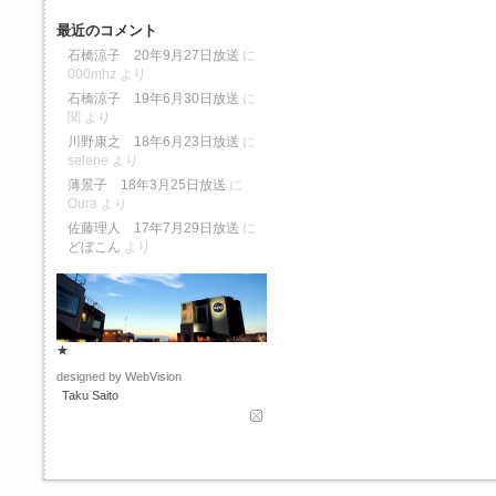
最近のコメント
石橋涼子 20年9月27日放送
に
000mhz
より
石橋涼子 19年6月30日放送
に
関
より
川野康之 18年6月23日放送
に
selene
より
薄景子 18年3月25日放送
に
Oura
より
佐藤理人 17年7月29日放送
に
どぼこん
より
★
designed by WebVision
Taku Saito