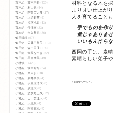
材料となる木を
藤本組・藤本宗将
(320)
藤本組・村山覚
(84)
より良い仕上が
藤本組・阿部広太郎
(27)
人を育てること
藤本組・上遠野茜
(9)
藤本組・福宿桃香‬
(43)
手でものを作
藤本組・仲澤南
(23)
藤本組・永久眞規
(26)
量じゃありませ
蛭田瑞穂
(676)
いいもん作らな
蛭田組・佐藤日登美
(113)
蛭田組・森由里佳
(176)
西岡の手は、素
蛭田組・飯國なつき
(52)
素晴らしい弟子
蛭田組・星合摩美
(49)
小林慎一
(420)
小林組・坂本弥光
(24)
小林組・東未歩
(18)
小林組・新井奈央
(4)
«
前のページへ
小林組・伊豆原浩太
(8)
小林組・廣瀬大
(8)
小林組・波多野三代
(12)
小林組・山田英理人
(4)
小林組・大瀧篤
(4)
小林組・阿部友紀
(8)