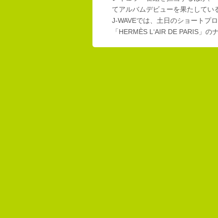
てアルバムデビューを果たしてい
J-WAVEでは、土日のショートプロ
「HERMÈS L‘AIR DE PAR