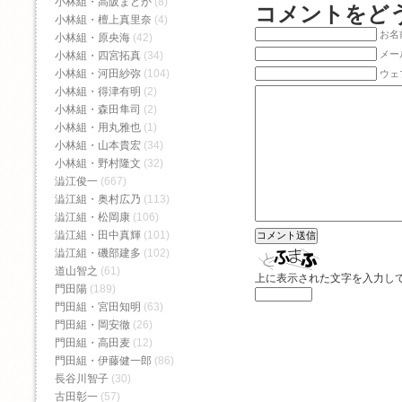
小林組・高阪まどか
(8)
コメントをど
小林組・檀上真里奈
(4)
お名前
小林組・原央海
(42)
メー
小林組・四宮拓真
(34)
小林組・河田紗弥
(104)
ウェ
小林組・得津有明
(2)
小林組・森田隼司
(2)
小林組・用丸雅也
(1)
小林組・山本貴宏
(34)
小林組・野村隆文
(32)
澁江俊一
(667)
澁江組・奥村広乃
(113)
澁江組・松岡康
(106)
澁江組・田中真輝
(101)
澁江組・磯部建多
(102)
道山智之
(61)
上に表示された文字を入力し
門田陽
(189)
門田組・宮田知明
(63)
門田組・岡安徹
(26)
門田組・高田麦
(12)
門田組・伊藤健一郎
(86)
長谷川智子
(30)
古田彰一
(57)