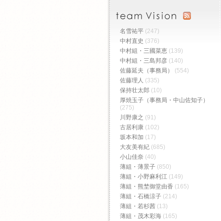
名雪祐平
(247)
中村直史
(376)
中村組・三國菜恵
(139)
中村組・三島邦彦
(140)
佐藤延夫（事務局）
(554)
佐藤理人
(335)
保持壮太郎
(10)
厚焼玉子（事務局・中山佐知子）
(275)
川野康之
(91)
古居利康
(102)
坂本和加
(17)
大友美有紀
(685)
小山佳奈
(40)
薄組・薄景子
(850)
薄組・小野麻利江
(149)
薄組・熊埜御堂由香
(165)
薄組・石橋涼子
(214)
薄組・若杉茜
(13)
薄組・茂木彩海
(165)