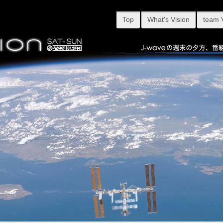
Top
What's Vision
team 