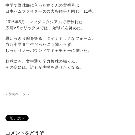
中学で野球部に入った福くんの背番号は、
日本ハムファイターズの大谷翔平と同じ、11番。
2016年6月、マツダスタジアムで行われた
広島VSオリックスでは、始球式を努めた。
思いっきり腕を振る、ダイナミックなフォーム。
当時小学６年生だったにも関わらず、
しっかりノーバウンドでキャチャーに届いた。
野球にも、文字通り全力投球の福くん。
その姿には、誰もが声援を送りたくなる。
«
前のページへ
コメントをどうぞ