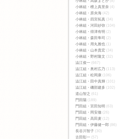
小林組・高阪まどか
(8)
小林組・檀上真里奈
(4)
小林組・原央海
(42)
小林組・四宮拓真
(34)
小林組・河田紗弥
(104)
小林組・得津有明
(2)
小林組・森田隼司
(2)
小林組・用丸雅也
(1)
小林組・山本貴宏
(34)
小林組・野村隆文
(32)
澁江俊一
(667)
澁江組・奥村広乃
(113)
澁江組・松岡康
(106)
澁江組・田中真輝
(101)
澁江組・磯部建多
(102)
道山智之
(61)
門田陽
(189)
門田組・宮田知明
(63)
門田組・岡安徹
(26)
門田組・高田麦
(12)
門田組・伊藤健一郎
(86)
長谷川智子
(30)
古田彰一
(57)