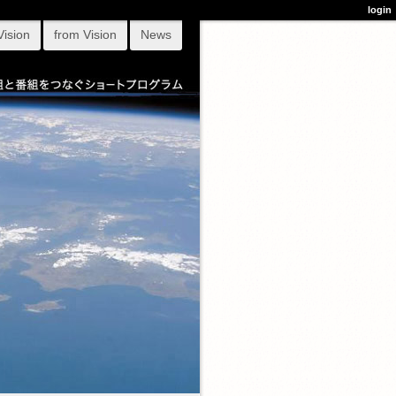
login
Vision
from Vision
News