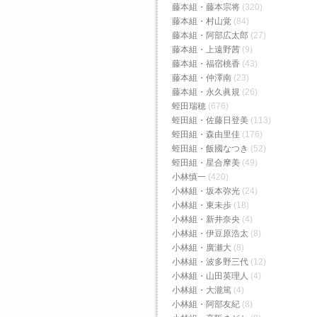
藤本組・藤本宗将
(320)
藤本組・村山覚
(84)
藤本組・阿部広太郎
(27)
藤本組・上遠野茜
(9)
藤本組・福宿桃香‬
(43)
藤本組・仲澤南
(23)
藤本組・永久眞規
(26)
蛭田瑞穂
(676)
蛭田組・佐藤日登美
(113)
蛭田組・森由里佳
(176)
蛭田組・飯國なつき
(52)
蛭田組・星合摩美
(49)
小林慎一
(420)
小林組・坂本弥光
(24)
小林組・東未歩
(18)
小林組・新井奈央
(4)
小林組・伊豆原浩太
(8)
小林組・廣瀬大
(8)
小林組・波多野三代
(12)
小林組・山田英理人
(4)
小林組・大瀧篤
(4)
小林組・阿部友紀
(8)