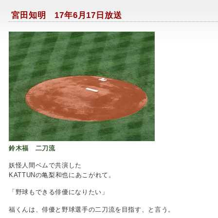
宮田知明 17年6月17日放送
鈴木福 二刀流
妖怪人間ベムで共演した
KATTUNの亀梨和也にあこがれて。
「野球もできる俳優になりたい」
福くんは、俳優と野球選手の二刀流を目指す、と言う。