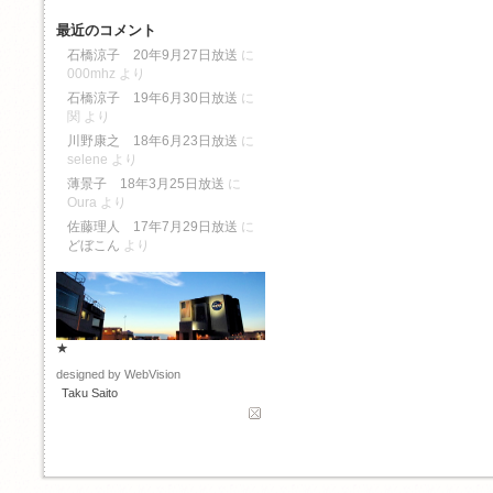
最近のコメント
石橋涼子 20年9月27日放送
に
000mhz
より
石橋涼子 19年6月30日放送
に
関
より
川野康之 18年6月23日放送
に
selene
より
薄景子 18年3月25日放送
に
Oura
より
佐藤理人 17年7月29日放送
に
どぼこん
より
★
designed by WebVision
Taku Saito