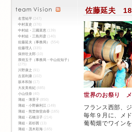
佐藤延夫 18
名雪祐平
(247)
中村直史
(376)
中村組・三國菜恵
(139)
中村組・三島邦彦
(140)
佐藤延夫（事務局）
(554)
佐藤理人
(335)
保持壮太郎
(10)
厚焼玉子（事務局・中山佐知子）
(275)
川野康之
(91)
古居利康
(102)
坂本和加
(17)
大友美有紀
(685)
小山佳奈
(40)
世界のお祭り 
薄組・薄景子
(850)
薄組・小野麻利江
(149)
フランス西部、
薄組・熊埜御堂由香
(165)
毎年９月に、メ
薄組・石橋涼子
(214)
葡萄畑でワイン
薄組・若杉茜
(13)
薄組・茂木彩海
(165)