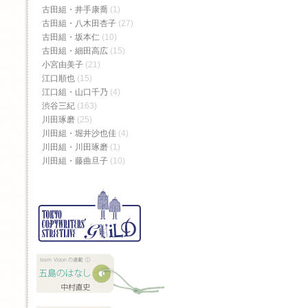
古田組・井手康喬
(1)
古田組・八木田杏子
(27)
古田組・坂本仁
(10)
古田組・細田高広
(15)
小宮由美子
(21)
江口順也
(15)
江口組・山口千乃
(4)
渋谷三紀
(163)
川田琢磨
(25)
川田組・堀井沙也佳
(4)
川田組・川田琢磨
(1)
川田組・藤曲旦子
(10)