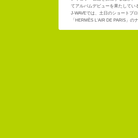
てアルバムデビューを果たしてい
J-WAVEでは、土日のショートプロ
「HERMÈS L‘AIR DE PAR