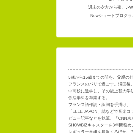
週末の夕方から夜、
J-W
Newショートプログラム
5歳から15歳までの間を、父親の
フランスのパリで過ごす。帰国後
中高校に進学し、その後上智大学
係法学科を卒業する。
フランス語作詞・訳詞を手掛け、「E
「ELLE JAPON」誌などで音楽
ビュー記事などを執筆。「CNN東
SHOWBIZキャスターを3年間務め
レギュラー番組を担当するほか、“Vi