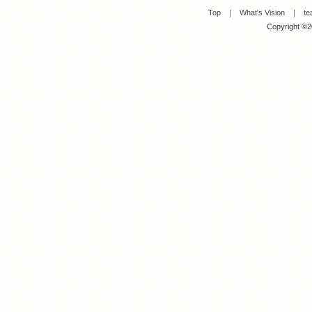
Top
｜
What's Vision
｜
te
Copyright ©20