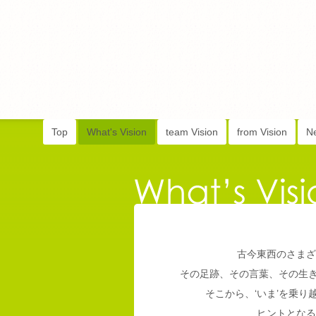
Top
What's Vision
team Vision
from Vision
N
古今東西のさまざ
その足跡、その言葉、その生
そこから、‘いま’を乗
ヒントとなる