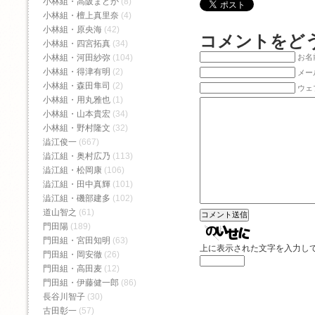
小林組・高阪まどか
(8)
小林組・檀上真里奈
(4)
小林組・原央海
(42)
コメントをど
小林組・四宮拓真
(34)
お名前
小林組・河田紗弥
(104)
小林組・得津有明
(2)
メー
小林組・森田隼司
(2)
ウェ
小林組・用丸雅也
(1)
小林組・山本貴宏
(34)
小林組・野村隆文
(32)
澁江俊一
(667)
澁江組・奥村広乃
(113)
澁江組・松岡康
(106)
澁江組・田中真輝
(101)
澁江組・磯部建多
(102)
道山智之
(61)
門田陽
(189)
門田組・宮田知明
(63)
上に表示された文字を入力し
門田組・岡安徹
(26)
門田組・高田麦
(12)
門田組・伊藤健一郎
(86)
長谷川智子
(30)
古田彰一
(57)