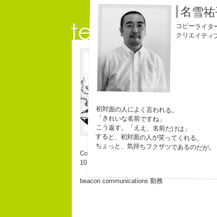
名雪祐
コピーライタ
クリエイティ
長崎県五島市出身
江口順也
３６歳
「五島列島はよいとこ
コピーライター
みなさん一度お出かけ
初対面の人によく言われる。
「きれいな名前ですね」
こう返す。「ええ、名前だけは」
すると、初対面の人が笑ってくれる。
ちょっと、気持ちフクザツであるのだが。
Copy writer
10周年キャンペーン中です。
beacon communications 勤務