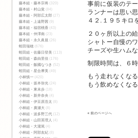
事前に仮装のテ
藤本組・藤本宗将
(320)
藤本組・村山覚
(84)
ランナーは思い
藤本組・阿部広太郎
(27)
４２.１９５キロ
藤本組・上遠野茜
(9)
藤本組・福宿桃香‬
(43)
２０ヶ所以上の
藤本組・仲澤南
(23)
藤本組・永久眞規
(26)
シャトー自慢の
蛭田瑞穂
(676)
チーズや生ハム
蛭田組・佐藤日登美
(113)
蛭田組・森由里佳
(176)
制限時間は、６
蛭田組・飯國なつき
(52)
蛭田組・星合摩美
(49)
もう走れなくな
小林慎一
(420)
小林組・坂本弥光
(24)
もう飲めなくな
小林組・東未歩
(18)
小林組・新井奈央
(4)
小林組・伊豆原浩太
(8)
小林組・廣瀬大
(8)
«
前のページへ
小林組・波多野三代
(12)
小林組・山田英理人
(4)
小林組・大瀧篤
(4)
小林組・阿部友紀
(8)