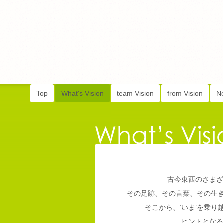
Top
What's Vision
team Vision
from Vision
N
古今東西のさまざ
その足跡、その言葉、その生
そこから、‘いま’を乗
ヒントとなる