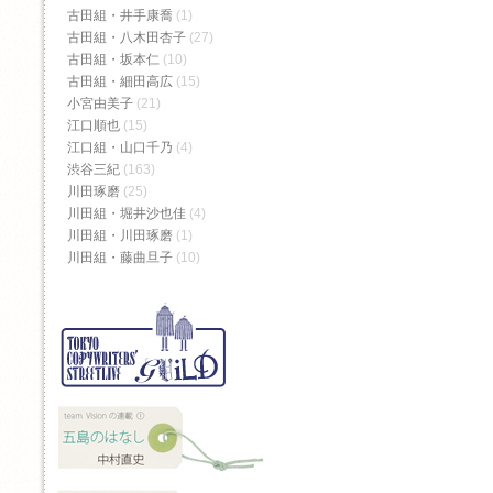
古田組・井手康喬
(1)
古田組・八木田杏子
(27)
古田組・坂本仁
(10)
古田組・細田高広
(15)
小宮由美子
(21)
江口順也
(15)
江口組・山口千乃
(4)
渋谷三紀
(163)
川田琢磨
(25)
川田組・堀井沙也佳
(4)
川田組・川田琢磨
(1)
川田組・藤曲旦子
(10)