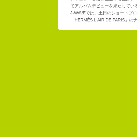
てアルバムデビューを果たしてい
J-WAVEでは、土日のショートプロ
「HERMÈS L‘AIR DE PAR