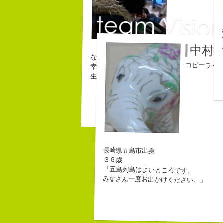
中村
なにがしか書いていられるしごとはとっても
コピーライ
幸せでとっても怖いですが、きょうもなんと
生きられてる私は幸せなのかもしれません。
長崎県五島市出身
３６歳
「五島列島はよいところです。
みなさん一度お出かけください。」