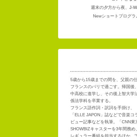
週末の夕方から夜、
J-W
Newショートプログラム
5歳から15歳までの間を、父親の
フランスのパリで過ごす。帰国後
中高校に進学し、その後上智大学
係法学科を卒業する。
フランス語作詞・訳詞を手掛け、「E
「ELLE JAPON」誌などで音楽
ビュー記事などを執筆。「CNN東
SHOWBIZキャスターを3年間務め
レギュラー番組を担当するほか、“Vi