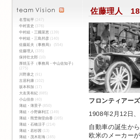
佐藤理人 18
名雪祐平
(247)
中村直史
(376)
中村組・三國菜恵
(139)
中村組・三島邦彦
(140)
佐藤延夫（事務局）
(554)
佐藤理人
(335)
保持壮太郎
(10)
厚焼玉子（事務局・中山佐知子）
(275)
川野康之
(91)
古居利康
(102)
坂本和加
(17)
大友美有紀
(685)
小山佳奈
(40)
フロンティアー
薄組・薄景子
(850)
薄組・小野麻利江
(149)
1908年2月12
薄組・熊埜御堂由香
(165)
薄組・石橋涼子
(214)
自動車の誕生から
薄組・若杉茜
(13)
欧米のメーカー
薄組・茂木彩海
(165)