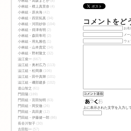
小林組・高阪まどか
(8)
小林組・檀上真里奈
(4)
小林組・原央海
(42)
小林組・四宮拓真
(34)
コメントをど
小林組・河田紗弥
(104)
お名前
小林組・得津有明
(2)
メー
小林組・森田隼司
(2)
ウェ
小林組・用丸雅也
(1)
小林組・山本貴宏
(34)
小林組・野村隆文
(32)
澁江俊一
(667)
澁江組・奥村広乃
(113)
澁江組・松岡康
(106)
澁江組・田中真輝
(101)
澁江組・磯部建多
(102)
道山智之
(61)
門田陽
(189)
門田組・宮田知明
(63)
門田組・岡安徹
(26)
上に表示された文字を入力し
門田組・高田麦
(12)
門田組・伊藤健一郎
(86)
長谷川智子
(30)
古田彰一
(57)