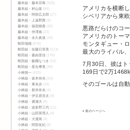
藤本組・藤本宗将
(320)
アメリカを横断
藤本組・村山覚
(84)
藤本組・阿部広太郎
(27)
シベリアから東
藤本組・上遠野茜
(9)
藤本組・福宿桃香‬
(43)
悪路だらけのコ
藤本組・仲澤南
(23)
アメリカのトー
藤本組・永久眞規
(26)
モンタギュー・
蛭田瑞穂
(676)
蛭田組・佐藤日登美
(113)
最大のライバル
蛭田組・森由里佳
(176)
蛭田組・飯國なつき
(52)
7月30日、彼は
蛭田組・星合摩美
(49)
169日で2万146
小林慎一
(420)
小林組・坂本弥光
(24)
そのゴールは自
小林組・東未歩
(18)
小林組・新井奈央
(4)
小林組・伊豆原浩太
(8)
小林組・廣瀬大
(8)
小林組・波多野三代
(12)
«
前のページへ
小林組・山田英理人
(4)
小林組・大瀧篤
(4)
小林組・阿部友紀
(8)