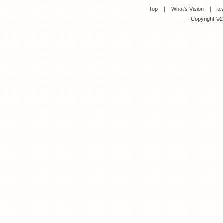
Top
｜
What's Vision
｜
te
Copyright ©20