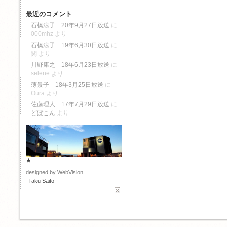
最近のコメント
石橋涼子 20年9月27日放送
に
000mhz
より
石橋涼子 19年6月30日放送
に
関
より
川野康之 18年6月23日放送
に
selene
より
薄景子 18年3月25日放送
に
Oura
より
佐藤理人 17年7月29日放送
に
どぼこん
より
★
designed by WebVision
Taku Saito