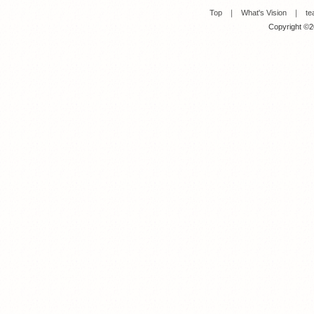
Top
｜
What's Vision
｜
te
Copyright ©20