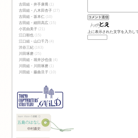
古田組・井手康喬
(1)
古田組・八木田杏子
(27)
古田組・坂本仁
(10)
古田組・細田高広
(15)
小宮由美子
(21)
上に表示された文字を入力し
江口順也
(15)
江口組・山口千乃
(4)
渋谷三紀
(163)
川田琢磨
(25)
川田組・堀井沙也佳
(4)
川田組・川田琢磨
(1)
川田組・藤曲旦子
(10)