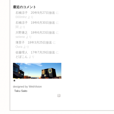
最近のコメント
石橋涼子 20年9月27日放送
に
000mhz
より
石橋涼子 19年6月30日放送
に
関
より
川野康之 18年6月23日放送
に
selene
より
薄景子 18年3月25日放送
に
Oura
より
佐藤理人 17年7月29日放送
に
どぼこん
より
★
designed by WebVision
Taku Saito