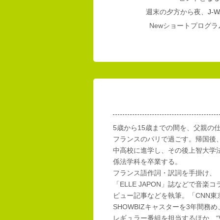
週末の夕方から夜、
J-W
Newショートプログラム
5歳から15歳までの間を、父親の
フランスのパリで過ごす。帰国後
中高校に進学し、その後上智大学
係法学科を卒業する。
フランス語作詞・訳詞を手掛け、「E
「ELLE JAPON」誌などで音楽
ビュー記事などを執筆。「CNN東
SHOWBIZキャスターを3年間務め
レギュラー番組を担当するほか、“Vi