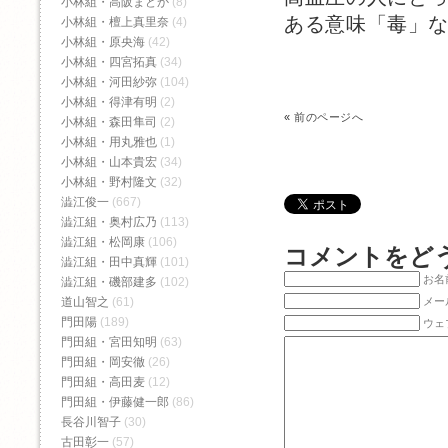
小林組・高阪まどか
(8)
ある意味「毒」
小林組・檀上真里奈
(4)
小林組・原央海
(42)
小林組・四宮拓真
(34)
小林組・河田紗弥
(104)
小林組・得津有明
(2)
«
前のページへ
小林組・森田隼司
(2)
小林組・用丸雅也
(1)
小林組・山本貴宏
(34)
小林組・野村隆文
(32)
澁江俊一
(667)
澁江組・奥村広乃
(113)
澁江組・松岡康
(106)
コメントをど
澁江組・田中真輝
(101)
お名前
澁江組・磯部建多
(102)
メー
道山智之
(61)
門田陽
(189)
ウェ
門田組・宮田知明
(63)
門田組・岡安徹
(26)
門田組・高田麦
(12)
門田組・伊藤健一郎
(86)
長谷川智子
(30)
古田彰一
(57)