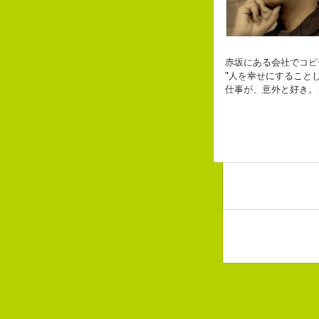
自己紹介ジェ
赤坂にある会社でコピ
こんちゃっ保
皆からは「保
"人を幸せにすること
なぜかって言
仕事が、意外と好き。
なぜか、皆は
ピーナッツ最
Copy writer
バカだけど
10周年キャンペー
beacon communica
長崎県五島市出身
３６歳
「五島列島はよいと
みなさん一度お出か