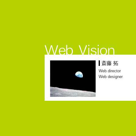
斎藤 拓
Web director
Web designer