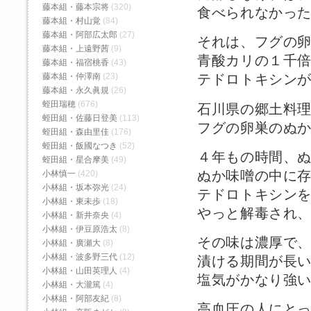
藤本組・藤本宗将
(320)
食べられなかっ
藤本組・村山覚
(84)
藤本組・阿部広太郎
(27)
それは、フグの
藤本組・上遠野茜
(9)
青酸カリの１千
藤本組・福宿桃香‬
(43)
藤本組・仲澤南
(23)
テドロトキシン
藤本組・永久眞規
(26)
蛭田瑞穂
(676)
石川県の郷土料
蛭田組・佐藤日登美
(113)
フグの卵巣のぬ
蛭田組・森由里佳
(176)
蛭田組・飯國なつき
(52)
４年もの時間、
蛭田組・星合摩美
(49)
ぬか味噌の中に
小林慎一
(420)
小林組・坂本弥光
(24)
テドロトキシン
小林組・東未歩
(18)
やっと解毒され
小林組・新井奈央
(4)
小林組・伊豆原浩太
(8)
その味は濃厚で
小林組・廣瀬大
(8)
小林組・波多野三代
(12)
漬ける期間が長
小林組・山田英理人
(4)
塩気がかなり強
小林組・大瀧篤
(4)
小林組・阿部友紀
(8)
高血圧の人にと