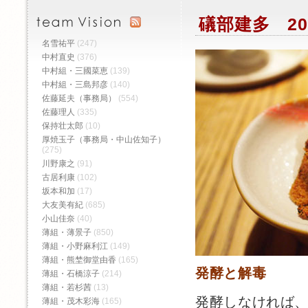
礒部建多 20
名雪祐平
(247)
中村直史
(376)
中村組・三國菜恵
(139)
中村組・三島邦彦
(140)
佐藤延夫（事務局）
(554)
佐藤理人
(335)
保持壮太郎
(10)
厚焼玉子（事務局・中山佐知子）
(275)
川野康之
(91)
古居利康
(102)
坂本和加
(17)
大友美有紀
(685)
小山佳奈
(40)
薄組・薄景子
(850)
薄組・小野麻利江
(149)
薄組・熊埜御堂由香
(165)
発酵と解毒
薄組・石橋涼子
(214)
薄組・若杉茜
(13)
発酵しなければ
薄組・茂木彩海
(165)