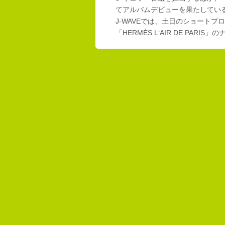
てアルバムデビューを果たしてい
J-WAVEでは、土日のショートプロ
「HERMÈS L‘AIR DE PAR