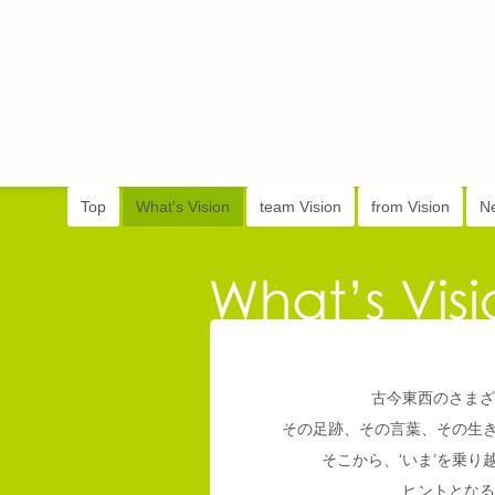
Top
What's Vision
team Vision
from Vision
N
古今東西のさまざ
その足跡、その言葉、その生
そこから、‘いま’を乗
ヒントとなる