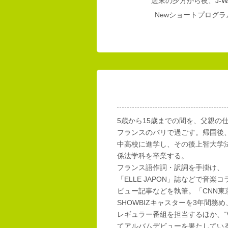
週末の夕方から夜、
J-W
Newショートプログラム
5歳から15歳までの間を、父親の
フランスのパリで過ごす。帰国後
中高校に進学し、その後上智大学
係法学科を卒業する。
フランス語作詞・訳詞を手掛け、「E
「ELLE JAPON」誌などで音楽
ビュー記事などを執筆。「CNN東
SHOWBIZキャスターを3年間務め
レギュラー番組を担当するほか、“Vi
てアルバムデビューを果たしてい