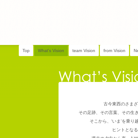
Top
What's Vision
team Vision
from Vision
N
古今東西のさまざ
その足跡、その言葉、その生
そこから、‘いま’を乗
ヒントとなる