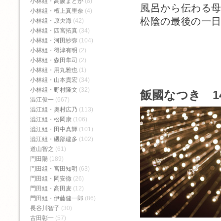
小林組・高阪まどか
(8)
風呂から伝わる
小林組・檀上真里奈
(4)
松陰の最後の一
小林組・原央海
(42)
小林組・四宮拓真
(34)
小林組・河田紗弥
(104)
小林組・得津有明
(2)
小林組・森田隼司
(2)
小林組・用丸雅也
(1)
小林組・山本貴宏
(34)
小林組・野村隆文
(32)
飯國なつき 1
澁江俊一
(667)
澁江組・奥村広乃
(113)
澁江組・松岡康
(106)
澁江組・田中真輝
(101)
澁江組・磯部建多
(102)
道山智之
(61)
門田陽
(189)
門田組・宮田知明
(63)
門田組・岡安徹
(26)
門田組・高田麦
(12)
門田組・伊藤健一郎
(86)
長谷川智子
(30)
古田彰一
(57)