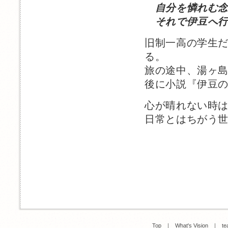
自分を憐れむ念
それで伊豆へ行
旧制一高の学生
る。
旅の途中、湯ヶ
後に小説『伊豆
心が晴れない時
日常とはちがう
Top
｜
What's Vision
｜
te