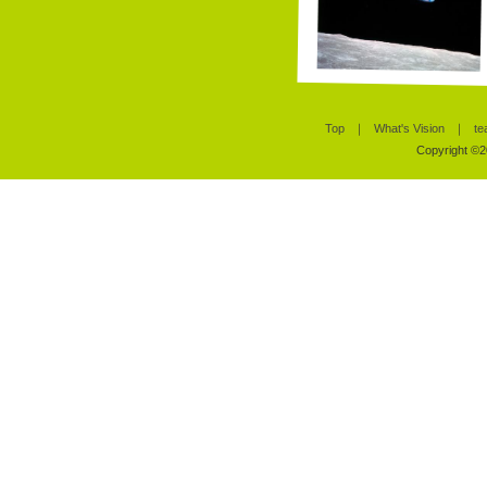
Top
｜
What's Vision
｜
te
Copyright ©20