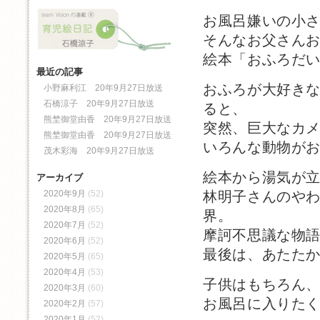
お風呂嫌いの小
そんなお父さん
絵本「おふろだ
最近の記事
おふろが大好き
小野麻利江 20年9月27日放送
石橋涼子 20年9月27日放送
ると、
熊埜御堂由香 20年9月27日放送
突然、巨大なカ
熊埜御堂由香 20年9月27日放送
いろんな動物が
茂木彩海 20年9月27日放送
絵本から湯気が
アーカイブ
林明子さんのや
2020年9月
(52)
2020年8月
(65)
界。
2020年7月
(52)
摩訶不思議な物
2020年6月
(52)
最後は、あたた
2020年5月
(65)
2020年4月
(53)
子供はもちろん
2020年3月
(60)
お風呂に入りた
2020年2月
(57)
2020年1月
(52)