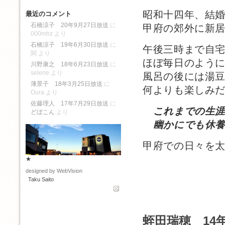
昭和十四年、結
最近のコメント
石橋涼子 20年9月27日放送
に
甲府の郊外に新
000mhz
より
石橋涼子 19年6月30日放送
に
午後三時まで自
関
より
ほぼ毎日のよう
川野康之 18年6月23日放送
に
selene
より
風呂の後には湯
薄景子 18年3月25日放送
に
何よりも楽しみ
Oura
より
佐藤理人 17年7月29日放送
に
これまでの生
どぼこん
より
幽かにでも休養
甲府での日々を
★
designed by WebVision
Taku Saito
蛭田瑞穂 14年