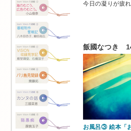
今日の凝りが疲
飯國なつき 1
お風呂③ 絵本「