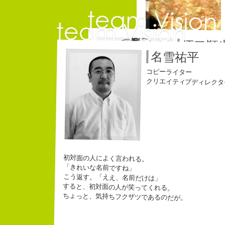
江口順
名雪祐平
チームVision 事務局長
コピーライター
コピーライター
クリエイティブディレクタ
Copy writer
10周年キャンペーン中です。
初対面の人によく言われる。
「きれいな名前ですね」
beacon communications 勤務
こう返す。「ええ、名前だけは」
すると、初対面の人が笑ってくれる。
ちょっと、気持ちフクザツであるのだが。