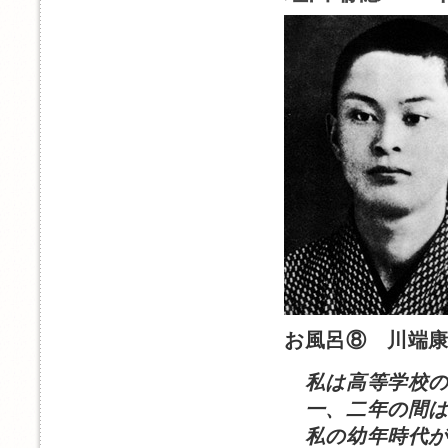
お風呂⑧ 川端
私は高等学校
一、二年の間は
私の幼年時代が