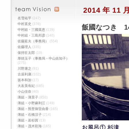
2014 年 11
名雪祐平
(247)
中村直史
(376)
飯國なつき 1
中村組・三國菜恵
(139)
中村組・三島邦彦
(140)
佐藤延夫（事務局）
(554)
佐藤理人
(335)
保持壮太郎
(10)
厚焼玉子（事務局・中山佐知子）
(275)
川野康之
(91)
古居利康
(102)
坂本和加
(17)
大友美有紀
(685)
小山佳奈
(40)
薄組・薄景子
(850)
薄組・小野麻利江
(149)
薄組・熊埜御堂由香
(165)
薄組・石橋涼子
(214)
薄組・若杉茜
(13)
薄組・茂木彩海
(165)
お風呂① 杉滝