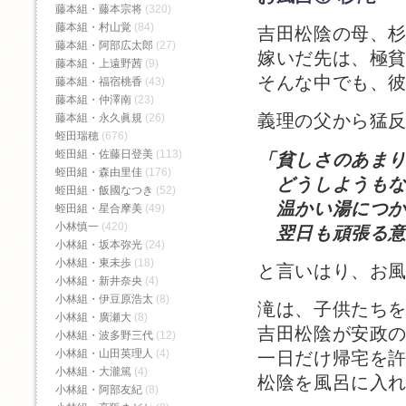
藤本組・藤本宗将
(320)
藤本組・村山覚
(84)
吉田松陰の母、
藤本組・阿部広太郎
(27)
嫁いだ先は、極
藤本組・上遠野茜
(9)
そんな中でも、
藤本組・福宿桃香‬
(43)
藤本組・仲澤南
(23)
義理の父から猛
藤本組・永久眞規
(26)
蛭田瑞穂
(676)
蛭田組・佐藤日登美
(113)
「貧しさのあま
蛭田組・森由里佳
(176)
どうしようもな
蛭田組・飯國なつき
(52)
温かい湯につか
蛭田組・星合摩美
(49)
小林慎一
(420)
翌日も頑張る意
小林組・坂本弥光
(24)
小林組・東未歩
(18)
と言いはり、お
小林組・新井奈央
(4)
小林組・伊豆原浩太
(8)
滝は、子供たち
小林組・廣瀬大
(8)
吉田松陰が安政
小林組・波多野三代
(12)
小林組・山田英理人
(4)
一日だけ帰宅を
小林組・大瀧篤
(4)
松陰を風呂に入
小林組・阿部友紀
(8)