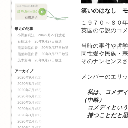
笑いのはなし 
１９７０～８０
最近の記事
英国の伝説のコ
小野麻利江 20年9月27日放送
石橋涼子 20年9月27日放送
当時の事件や哲
熊埜御堂由香 20年9月27日放送
同性愛や民族・
熊埜御堂由香 20年9月27日放送
そのナンセンス
茂木彩海 20年9月27日放送
アーカイブ
メンバーのエリ
2020年9月
(52)
2020年8月
(65)
2020年7月
(52)
私は、コメデ
2020年6月
(52)
（中略）
2020年5月
(65)
コメディという
2020年4月
(53)
持つことだと思
2020年3月
(60)
2020年2月
(57)
2020年1月
(52)