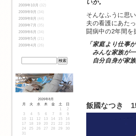
いか。
2009年10月
(32)
2009年9月
(34)
そんなふうに思
2009年8月
(44)
夫の看護にあた
2009年7月
(35)
闘病中の2年間を
2009年6月
(34)
2009年5月
(21)
「家庭より仕事
2009年4月
(26)
みんな家族が一
自分自身が家族
2026年8月
飯國なつき 15
月
火
水
木
金
土
日
1
2
3
4
5
6
7
8
9
10
11
12
13
14
15
16
17
18
19
20
21
22
23
24
25
26
27
28
29
30
31