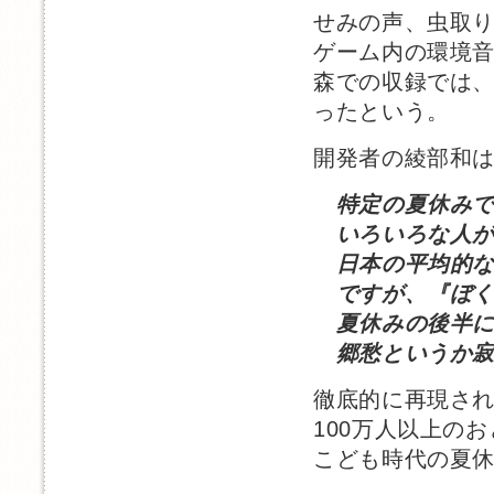
せみの声、虫取
ゲーム内の環境
森での収録では
ったという。
開発者の綾部和
特定の夏休み
いろいろな人が
日本の平均的な
ですが、『ぼく
夏休みの後半に
郷愁というか寂
徹底的に再現さ
100万人以上の
こども時代の夏