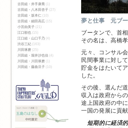
古田組・井手康喬
(1)
古田組・八木田杏子
(27)
古田組・坂本仁
(10)
夢と仕事 元ブ
古田組・細田高広
(15)
小宮由美子
(21)
ブータンで、首
江口順也
(15)
江口組・山口千乃
(4)
その名は、高橋
渋谷三紀
(163)
川田琢磨
(25)
元々、コンサル
川田組・堀井沙也佳
(4)
民間事業に対し
川田組・川田琢磨
(1)
貯金をはたいて
川田組・藤曲旦子
(10)
した。
その後、選んだ
収入は政府からの
途上国政府の中
一国の発展に貢
短期的に経済