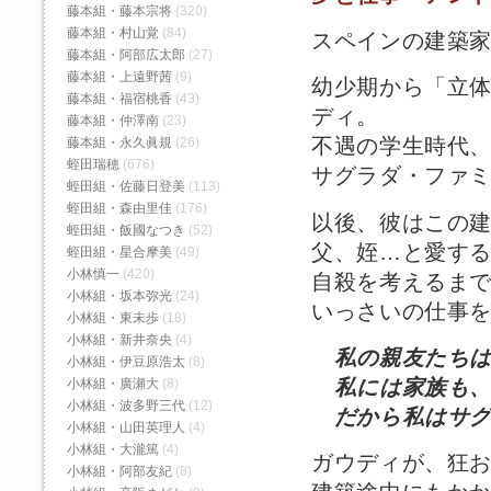
藤本組・藤本宗将
(320)
藤本組・村山覚
(84)
スペインの建築
藤本組・阿部広太郎
(27)
藤本組・上遠野茜
(9)
幼少期から「立
藤本組・福宿桃香‬
(43)
ディ。
藤本組・仲澤南
(23)
不遇の学生時代
藤本組・永久眞規
(26)
蛭田瑞穂
(676)
サグラダ・ファ
蛭田組・佐藤日登美
(113)
蛭田組・森由里佳
(176)
以後、彼はこの建
蛭田組・飯國なつき
(52)
父、姪…と愛す
蛭田組・星合摩美
(49)
小林慎一
(420)
自殺を考えるま
小林組・坂本弥光
(24)
いっさいの仕事
小林組・東未歩
(18)
小林組・新井奈央
(4)
私の親友たち
小林組・伊豆原浩太
(8)
私には家族も、
小林組・廣瀬大
(8)
小林組・波多野三代
(12)
だから私はサグ
小林組・山田英理人
(4)
小林組・大瀧篤
(4)
ガウディが、狂
小林組・阿部友紀
(8)