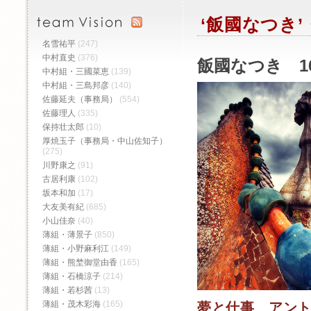
‘飯國なつき
名雪祐平
(247)
中村直史
(376)
飯國なつき 1
中村組・三國菜恵
(139)
中村組・三島邦彦
(140)
佐藤延夫（事務局）
(554)
佐藤理人
(335)
保持壮太郎
(10)
厚焼玉子（事務局・中山佐知子）
(275)
川野康之
(91)
古居利康
(102)
坂本和加
(17)
大友美有紀
(685)
小山佳奈
(40)
薄組・薄景子
(850)
薄組・小野麻利江
(149)
薄組・熊埜御堂由香
(165)
薄組・石橋涼子
(214)
薄組・若杉茜
(13)
薄組・茂木彩海
(165)
夢と仕事 アン