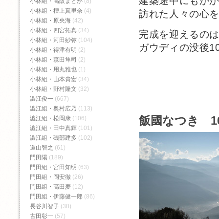
建築途中にもか
小林組・高阪まどか
(8)
小林組・檀上真里奈
(4)
訪れた人々の心
小林組・原央海
(42)
小林組・四宮拓真
(34)
完成を迎えるの
小林組・河田紗弥
(104)
ガウディの没後10
小林組・得津有明
(2)
小林組・森田隼司
(2)
小林組・用丸雅也
(1)
小林組・山本貴宏
(34)
小林組・野村隆文
(32)
澁江俊一
(667)
澁江組・奥村広乃
(113)
飯國なつき 1
澁江組・松岡康
(106)
澁江組・田中真輝
(101)
澁江組・磯部建多
(102)
道山智之
(61)
門田陽
(189)
門田組・宮田知明
(63)
門田組・岡安徹
(26)
門田組・高田麦
(12)
門田組・伊藤健一郎
(86)
長谷川智子
(30)
古田彰一
(57)