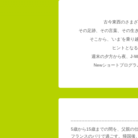
古今東西のさまざ
その足跡、その言葉、その生
そこから、‘いま’を乗
ヒントとなる
週末の夕方から夜、
J-W
Newショートプログラム
5歳から15歳までの間を、父親の
フランスのパリで過ごす。帰国後