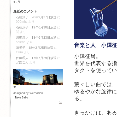
« 9月
最近のコメント
石橋涼子 20年9月27日放送
に
000mhz
より
石橋涼子 19年6月30日放送
に
関
より
川野康之 18年6月23日放送
に
selene
より
音楽と人 小澤
薄景子 18年3月25日放送
に
Oura
より
小澤征爾。
佐藤理人 17年7月29日放送
に
世界を代表する
どぼこん
より
タクトを使って
荒々しい曲では
★
ゆるやかな旋律
designed by WebVision
る。
Taku Saito
きっかけは、あ