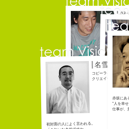
保
コピー
名雪祐平
コピーライター
自己紹介ジェネレーターというサイトが
クリエイティブディ
こんちゃっ保持壮太郎っていいます。
なにがしか書
皆からは「保持壮太郎ピーナッツ」って
幸せでとって
なぜかって言うと前にピーナッツを皆に
生きられてる
なぜか、皆は喜んでなかったけどね。
ピーナッツ最高！落花生なんて呼ぶなっ
赤坂にあ
"人を幸
バカだけどたぶんいいヤツだ。もっとこ
仕事が、
初対面の人によく言われる。
チームV