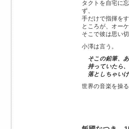
タクトを自宅に
ず、
手だけで指揮を
ところが、オー
そこで彼は思い
小澤は言う。
そこの鉛筆、
持っていたら、
落としちゃいけ
世界の音楽を操
飯國なつき 15