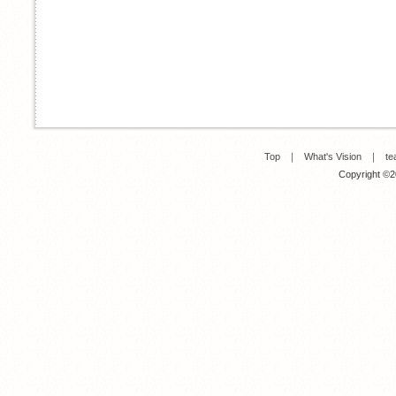
Top
｜
What's Vision
｜
te
Copyright ©20