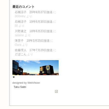
最近のコメント
石橋涼子 20年9月27日放送
に
000mhz
より
石橋涼子 19年6月30日放送
に
関
より
川野康之 18年6月23日放送
に
selene
より
薄景子 18年3月25日放送
に
Oura
より
佐藤理人 17年7月29日放送
に
どぼこん
より
★
designed by WebVision
Taku Saito