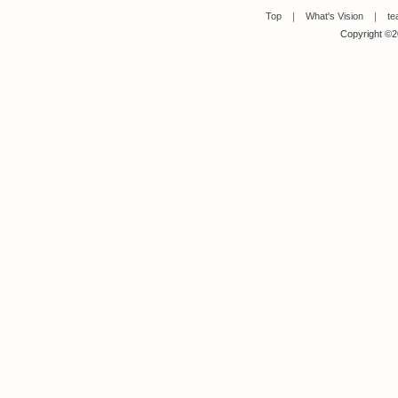
Top
｜
What's Vision
｜
te
Copyright ©20