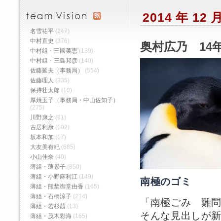
2014 年 12
名雪祐平
(247)
中村直史
(376)
奥村広乃 14年
中村組・三國菜恵
(139)
中村組・三島邦彦
(140)
佐藤延夫（事務局）
(554)
佐藤理人
(335)
保持壮太郎
(10)
厚焼玉子（事務局・中山佐知子）
(275)
川野康之
(91)
古居利康
(102)
坂本和加
(17)
大友美有紀
(685)
小山佳奈
(40)
薄組・薄景子
(850)
薄組・小野麻利江
(149)
南極のゴミ
薄組・熊埜御堂由香
(165)
薄組・石橋涼子
(214)
「南極ごみ 難
薄組・若杉茜
(13)
そんな見出しが
薄組・茂木彩海
(165)