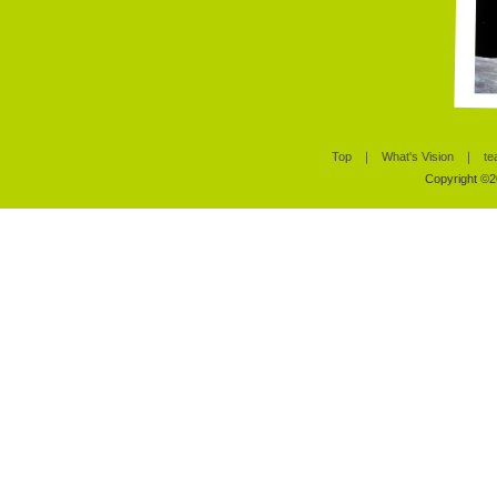
Top
｜
What's Vision
｜
te
Copyright ©20