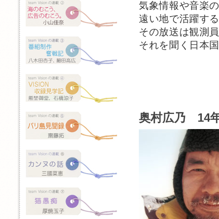
気象情報や音楽
遠い地で活躍す
その放送は観測
それを聞く日本
奥村広乃 14年