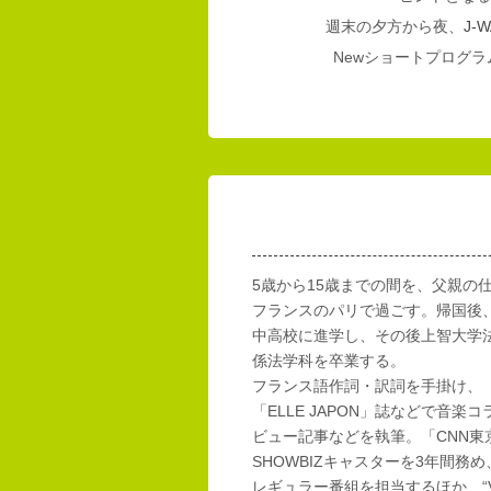
週末の夕方から夜、
J-W
Newショートプログラム
5歳から15歳までの間を、父親の
フランスのパリで過ごす。帰国後
中高校に進学し、その後上智大学
係法学科を卒業する。
フランス語作詞・訳詞を手掛け、「E
「ELLE JAPON」誌などで音楽
ビュー記事などを執筆。「CNN東
SHOWBIZキャスターを3年間務め
レギュラー番組を担当するほか、“Vi