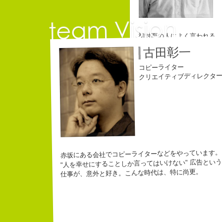
初対面の人によく言われる。
「きれいな名前ですね」
古田彰一
こう返す。「ええ、名前だけ
すると、初対面の人が笑って
コピーライター
佐藤延
長崎県五
ちょっと、気持ちフクザツで
クリエイティブディレクタ
３６歳
コピーライター
「五島列
みなさん
なにがしか書いていられる
赤坂にある会社でコピーライターなどをやっています。
幸せでとっても怖いですが
"人を幸せにすることしか言ってはいけない" 広告という
生きられてる私は幸せなの
仕事が、意外と好き。こんな時代は、特に尚更。
チームVision 事務局長