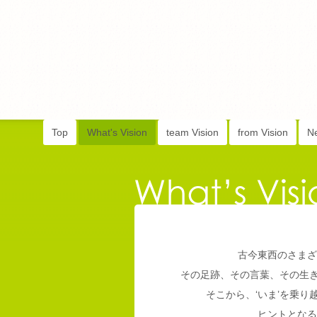
Top
What's Vision
team Vision
from Vision
N
古今東西のさまざ
その足跡、その言葉、その生
そこから、‘いま’を乗
ヒントとなる