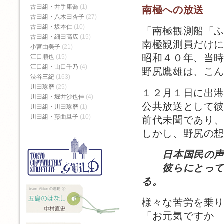
古田組・井手康喬
(1)
南極への放送
古田組・八木田杏子
(27)
古田組・坂本仁
(10)
「南極観測船「
古田組・細田高広
(15)
南極観測員だけ
小宮由美子
(21)
昭和４０年、当時
江口順也
(15)
江口組・山口千乃
(4)
野尻鷹雄は、こ
渋谷三紀
(163)
川田琢磨
(25)
１２月１日に出
川田組・堀井沙也佳
(4)
公共放送として
川田組・川田琢磨
(1)
川田組・藤曲旦子
(10)
前代未聞であり
しかし、野尻の
日本国民の
彼らにとって何
る。
様々な苦労を乗
「お元気ですか