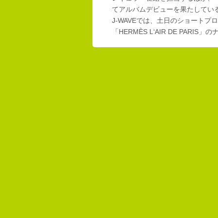
てアルバムデビューを果たしてい
J-WAVEでは、土日のショートプロ
「HERMÈS L‘AIR DE PAR