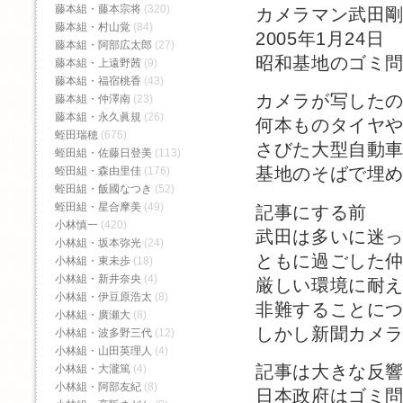
藤本組・藤本宗将
(320)
カメラマン武田
藤本組・村山覚
(84)
2005年1月24日
藤本組・阿部広太郎
(27)
昭和基地のゴミ
藤本組・上遠野茜
(9)
藤本組・福宿桃香‬
(43)
カメラが写した
藤本組・仲澤南
(23)
藤本組・永久眞規
(26)
何本ものタイヤ
蛭田瑞穂
(676)
さびた大型自動
蛭田組・佐藤日登美
(113)
基地のそばで埋
蛭田組・森由里佳
(176)
蛭田組・飯國なつき
(52)
蛭田組・星合摩美
(49)
記事にする前
小林慎一
(420)
武田は多いに迷
小林組・坂本弥光
(24)
ともに過ごした
小林組・東未歩
(18)
小林組・新井奈央
(4)
厳しい環境に耐
小林組・伊豆原浩太
(8)
非難することに
小林組・廣瀬大
(8)
しかし新聞カメ
小林組・波多野三代
(12)
小林組・山田英理人
(4)
記事は大きな反
小林組・大瀧篤
(4)
小林組・阿部友紀
(8)
日本政府はゴミ