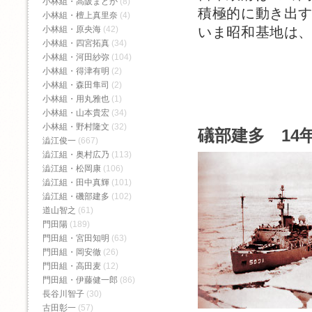
小林組・高阪まどか
(8)
積極的に動き出
小林組・檀上真里奈
(4)
いま昭和基地は
小林組・原央海
(42)
小林組・四宮拓真
(34)
小林組・河田紗弥
(104)
小林組・得津有明
(2)
小林組・森田隼司
(2)
小林組・用丸雅也
(1)
小林組・山本貴宏
(34)
小林組・野村隆文
(32)
礒部建多 14年
澁江俊一
(667)
澁江組・奥村広乃
(113)
澁江組・松岡康
(106)
澁江組・田中真輝
(101)
澁江組・磯部建多
(102)
道山智之
(61)
門田陽
(189)
門田組・宮田知明
(63)
門田組・岡安徹
(26)
門田組・高田麦
(12)
門田組・伊藤健一郎
(86)
長谷川智子
(30)
古田彰一
(57)