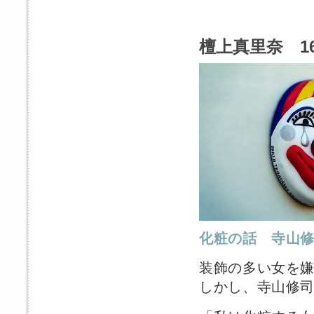
檀上真里奈 1
化粧の話 寺山
装飾の多い女を
しかし、寺山修