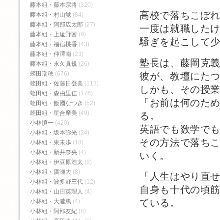
藤本組・藤本宗将
(320)
高校で落ちこぼ
藤本組・村山覚
(84)
藤本組・阿部広太郎
(27)
一度は就職した
藤本組・上遠野茜
(9)
騒ぎを起こして
藤本組・福宿桃香‬
(43)
藤本組・仲澤南
(23)
塾長は、藤岡克
藤本組・永久眞規
(26)
蛭田瑞穂
(676)
彼が、教壇にた
蛭田組・佐藤日登美
(113)
しかも、その授
蛭田組・森由里佳
(176)
「お前は何のた
蛭田組・飯國なつき
(52)
蛭田組・星合摩美
(49)
る。
小林慎一
(420)
英語でも数学で
小林組・坂本弥光
(24)
その方法で落ち
小林組・東未歩
(18)
小林組・新井奈央
(4)
いく。
小林組・伊豆原浩太
(8)
小林組・廣瀬大
(8)
「人生はやり直
小林組・波多野三代
(12)
自身も十代の頃
小林組・山田英理人
(4)
ている。
小林組・大瀧篤
(4)
小林組・阿部友紀
(8)