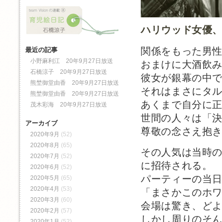
ハリウッド女優
関係をもった男
最近の記事
小野麻利江 20年9月27日放送
おまけに大酒飲
石橋涼子 20年9月27日放送
彼女が銀幕の中
熊埜御堂由香 20年9月27日放送
それはまさにタ
熊埜御堂由香 20年9月27日放送
あくまで自分に
茂木彩海 20年9月27日放送
世間の人々は「
アーカイブ
尊敬の念さえ抱
2020年9月
(52)
2020年8月
(65)
その人気は当時
2020年7月
(52)
に招待される。
2020年6月
(52)
パーティーの当
2020年5月
(65)
2020年4月
(53)
「まさかこのホ
2020年3月
(60)
会場は驚き、ど
2020年2月
(57)
しかし周りのそ
2020年1月
(52)