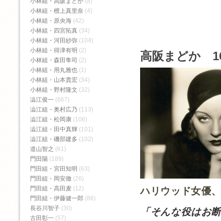
小林組・高阪まどか
(8)
小林組・檀上真里奈
(4)
小林組・原央海
(42)
小林組・四宮拓真
(34)
小林組・河田紗弥
(104)
小林組・得津有明
(2)
高阪まどか 1
小林組・森田隼司
(2)
小林組・用丸雅也
(1)
小林組・山本貴宏
(34)
小林組・野村隆文
(32)
澁江俊一
(667)
澁江組・奥村広乃
(113)
澁江組・松岡康
(106)
澁江組・田中真輝
(101)
澁江組・磯部建多
(102)
道山智之
(61)
門田陽
(189)
門田組・宮田知明
(63)
門田組・岡安徹
(26)
門田組・高田麦
(12)
ハリウッド女優
門田組・伊藤健一郎
(86)
長谷川智子
(30)
「そんな役はお
古田彰一
(57)