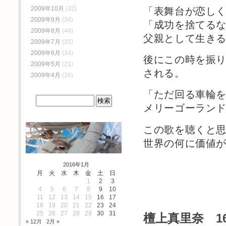
2009年10月
(32)
「表舞台が恋し
2009年9月
(34)
「成功を捨てる
2009年8月
(44)
父親として生き
2009年7月
(35)
2009年6月
(34)
後にこの時を振り返っ
2009年5月
(21)
される。
2009年4月
(26)
「ただ回る車輪
メリーゴーラン
この歌を聴くと
世界の何に価値
2016年1月
月
火
水
木
金
土
日
1
2
3
4
5
6
7
8
9
10
11
12
13
14
15
16
17
18
19
20
21
22
23
24
25
26
27
28
29
30
31
檀上真里奈 1
« 12月
2月 »