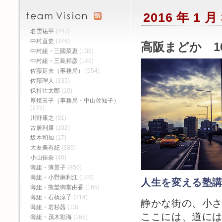
2016 年 1 
名雪祐平
(247)
中村直史
(376)
高阪まどか 1
中村組・三國菜恵
(139)
中村組・三島邦彦
(140)
佐藤延夫（事務局）
(554)
佐藤理人
(335)
保持壮太郎
(10)
厚焼玉子（事務局・中山佐知子）
(275)
川野康之
(91)
古居利康
(102)
坂本和加
(17)
大友美有紀
(685)
小山佳奈
(40)
薄組・薄景子
(850)
薄組・小野麻利江
(149)
人生を変える塾
薄組・熊埜御堂由香
(165)
薄組・石橋涼子
(214)
静かな街の、小
薄組・若杉茜
(13)
ここには、道に
薄組・茂木彩海
(165)