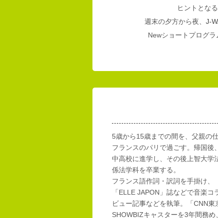
ヒントとなる
週末の夕方から夜、
J-W
Newショートプログラム
5歳から15歳までの間を、父親の
フランスのパリで過ごす。帰国後
中高校に進学し、その後上智大学
係法学科を卒業する。
フランス語作詞・訳詞を手掛け、「E
「ELLE JAPON」誌などで音楽
ビュー記事などを執筆。「CNN東
SHOWBIZキャスターを3年間務め