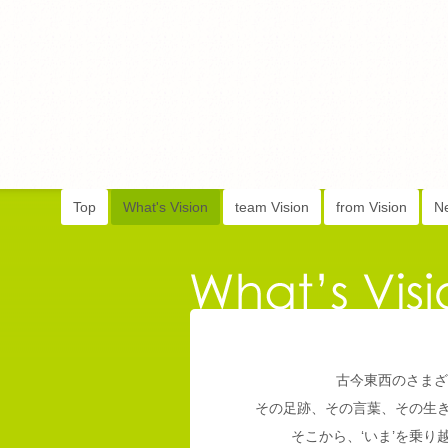
Top
What's Vision
team Vision
from Vision
N
古今東西のさまざ
その足跡、その言葉、その生
そこから、‘いま’を乗