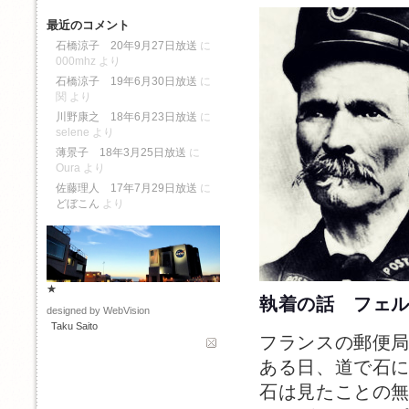
最近のコメント
石橋涼子 20年9月27日放送
に
000mhz
より
石橋涼子 19年6月30日放送
に
関
より
川野康之 18年6月23日放送
に
selene
より
薄景子 18年3月25日放送
に
Oura
より
佐藤理人 17年7月29日放送
に
どぼこん
より
★
執着の話 フェ
designed by WebVision
Taku Saito
フランスの郵便
ある日、道で石
石は見たことの