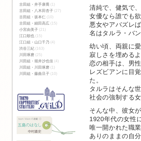
古田組・井手康喬
(1)
清純で、健気で
古田組・八木田杏子
(27)
女優なら誰でも
古田組・坂本仁
(10)
悪女やアバズレ
古田組・細田高広
(15)
小宮由美子
(21)
名はタルラ・バ
江口順也
(15)
江口組・山口千乃
(4)
幼い頃、両親に
渋谷三紀
(163)
寂しさを埋める
川田琢磨
(25)
川田組・堀井沙也佳
(4)
恋の相手は、男
川田組・川田琢磨
(1)
レズビアンに目
川田組・藤曲旦子
(10)
た。
タルラはそんな
社会の強制する
そんな中、彼女
1920年代の女性
唯一開かれた職
ありのままの自