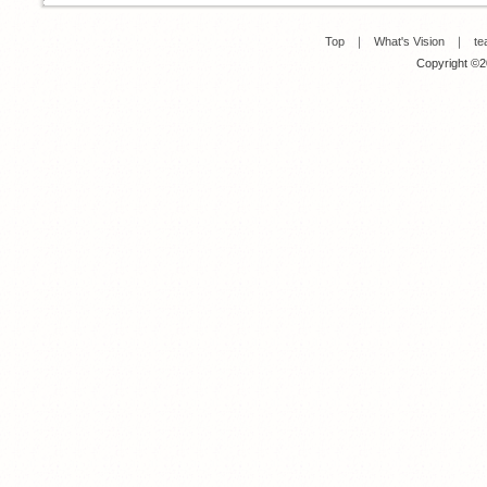
Top
｜
What's Vision
｜
te
Copyright ©20