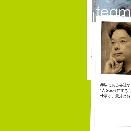
自
こ
皆
な
長崎県五島市出身
な
３６歳
ピ
「五島列島はよいとこ
バ
みなさん一度お出かけ
赤坂にある会社で
"人を幸せにする
Copy writer
仕事が、意外と好
10周年キャンペー
beacon communicat