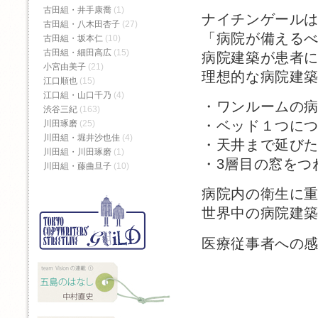
古田組・井手康喬
(1)
ナイチンゲール
古田組・八木田杏子
(27)
「病院が備える
古田組・坂本仁
(10)
古田組・細田高広
(15)
病院建築が患者
小宮由美子
(21)
理想的な病院建
江口順也
(15)
江口組・山口千乃
(4)
・ワンルームの
渋谷三紀
(163)
・ベッド１つに
川田琢磨
(25)
川田組・堀井沙也佳
(4)
・天井まで延びた
川田組・川田琢磨
(1)
・3層目の窓をつ
川田組・藤曲旦子
(10)
病院内の衛生に
世界中の病院建
医療従事者への