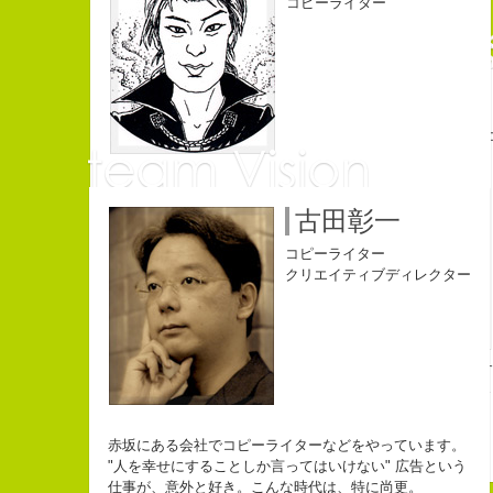
コピーライター
Copy writer
古田彰一
10周年キャンペーン中です。
コピーライター
beacon communications 勤務
クリエイティブディレクター
チ
長崎県五島市出身
３６歳
「五島列島はよいところで
みなさん一度お出かけくだ
赤坂にある会社でコピーライターなどをやっています。
"人を幸せにすることしか言ってはいけない" 広告という
仕事が、意外と好き。こんな時代は、特に尚更。