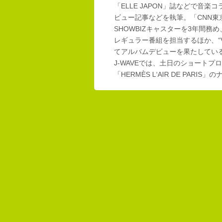
「ELLE JAPON」誌などで音楽
ビュー記事などを執筆。「CNN東
SHOWBIZキャスターを3年間務め
レギュラー番組を担当するほか、“Vi
てアルバムデビューを果たしてい
J-WAVEでは、土日のショートプロ
「HERMÈS L‘AIR DE PAR