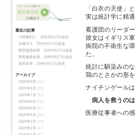
「白衣の天使」
実は統計学に精
看護団のリーダ
最近の記事
彼女はイギリス
小野麻利江 20年9月27日放送
石橋涼子 20年9月27日放送
病院の不衛生な
熊埜御堂由香 20年9月27日放送
た。
熊埜御堂由香 20年9月27日放送
茂木彩海 20年9月27日放送
統計に馴染みの
鶏のとさかの形
アーカイブ
2020年9月
(52)
ナイチンゲール
2020年8月
(65)
2020年7月
(52)
病人を救うの
2020年6月
(52)
2020年5月
(65)
医療従事者への
2020年4月
(53)
2020年3月
(60)
2020年2月
(57)
2020年1月
(52)