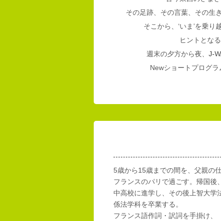
その足跡、その言葉、その生
そこから、‘いま’を乗
ヒントとなる
週末の夕方から夜、
J-W
Newショートプログラム
5歳から15歳までの間を、父親の
フランスのパリで過ごす。帰国後
中高校に進学し、その後上智大学
係法学科を卒業する。
フランス語作詞・訳詞を手掛け、「E