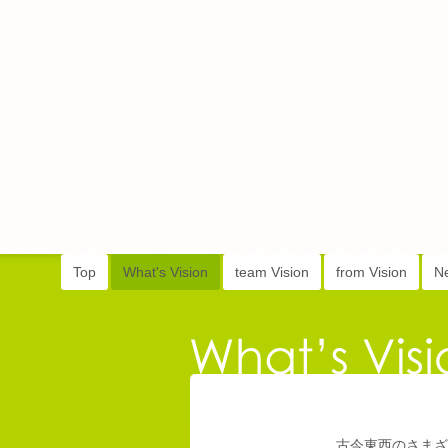
Top
What's Vision
team Vision
from Vision
N
古今東西のさまざ