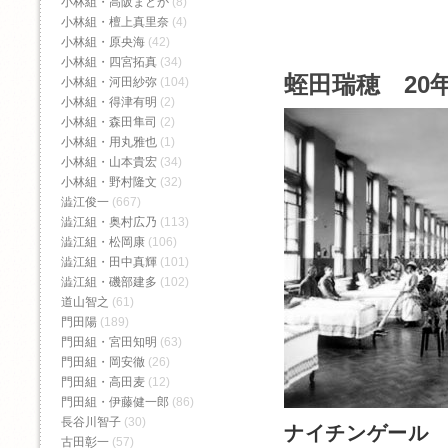
小林組・高阪まどか
(8)
小林組・檀上真里奈
(4)
小林組・原央海
(42)
小林組・四宮拓真
(34)
蛭田瑞穂 20年
小林組・河田紗弥
(104)
小林組・得津有明
(2)
小林組・森田隼司
(2)
小林組・用丸雅也
(1)
小林組・山本貴宏
(34)
小林組・野村隆文
(32)
澁江俊一
(667)
澁江組・奥村広乃
(113)
澁江組・松岡康
(106)
澁江組・田中真輝
(101)
澁江組・磯部建多
(102)
道山智之
(61)
門田陽
(189)
門田組・宮田知明
(63)
門田組・岡安徹
(26)
門田組・高田麦
(12)
門田組・伊藤健一郎
(86)
長谷川智子
(30)
ナイチンゲール
古田彰一
(57)