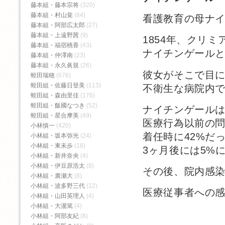
藤本組・藤本宗将
(320)
藤本組・村山覚
(84)
看護教育の母ナ
藤本組・阿部広太郎
(27)
藤本組・上遠野茜
(9)
1854年、クリ
藤本組・福宿桃香‬
(43)
ナイチンゲール
藤本組・仲澤南
(23)
藤本組・永久眞規
(26)
彼女がそこで目
蛭田瑞穂
(676)
蛭田組・佐藤日登美
(113)
不衛生な病院内
蛭田組・森由里佳
(176)
蛭田組・飯國なつき
(52)
ナイチンゲール
蛭田組・星合摩美
(49)
医療行為以前の
小林慎一
(420)
着任時に42%だ
小林組・坂本弥光
(24)
小林組・東未歩
(18)
3ヶ月後には5%
小林組・新井奈央
(4)
小林組・伊豆原浩太
(8)
その後、院内感
小林組・廣瀬大
(8)
小林組・波多野三代
(12)
医療従事者への
小林組・山田英理人
(4)
小林組・大瀧篤
(4)
小林組・阿部友紀
(8)