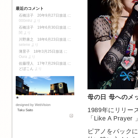
最近のコメント
石橋涼子 20年9月27日放送
に
000mhz
より
石橋涼子 19年6月30日放送
に
関
より
川野康之 18年6月23日放送
に
selene
より
薄景子 18年3月25日放送
に
Oura
より
佐藤理人 17年7月29日放送
に
どぼこん
より
母の日 母へのメ
★
designed by WebVision
1989年にリリ
Taku Saito
「Like A Pray
ピアノをバック