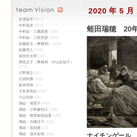
2020 年 5 
名雪祐平
(247)
中村直史
(376)
蛭田瑞穂 20年
中村組・三國菜恵
(139)
中村組・三島邦彦
(140)
佐藤延夫（事務局）
(554)
佐藤理人
(335)
保持壮太郎
(10)
厚焼玉子（事務局・中山佐知子）
(275)
川野康之
(91)
古居利康
(102)
坂本和加
(17)
大友美有紀
(685)
小山佳奈
(40)
薄組・薄景子
(850)
薄組・小野麻利江
(149)
薄組・熊埜御堂由香
(165)
薄組・石橋涼子
(214)
薄組・若杉茜
(13)
薄組・茂木彩海
(165)
ナイチンゲール