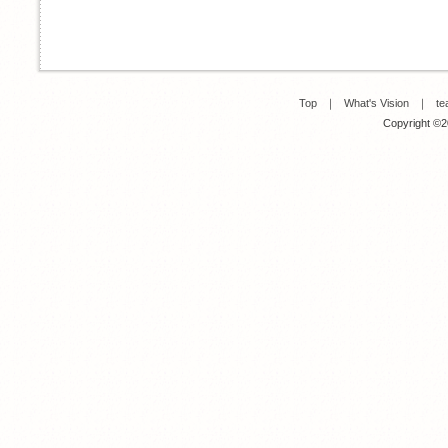
Top
｜
What's Vision
｜
te
Copyright ©20