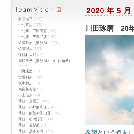
2020 年 5 
名雪祐平
(247)
中村直史
(376)
川田琢磨 20年
中村組・三國菜恵
(139)
中村組・三島邦彦
(140)
佐藤延夫（事務局）
(554)
佐藤理人
(335)
保持壮太郎
(10)
厚焼玉子（事務局・中山佐知子）
(275)
川野康之
(91)
古居利康
(102)
坂本和加
(17)
大友美有紀
(685)
小山佳奈
(40)
薄組・薄景子
(850)
薄組・小野麻利江
(149)
薄組・熊埜御堂由香
(165)
薄組・石橋涼子
(214)
薄組・若杉茜
(13)
薄組・茂木彩海
(165)
希望という色を