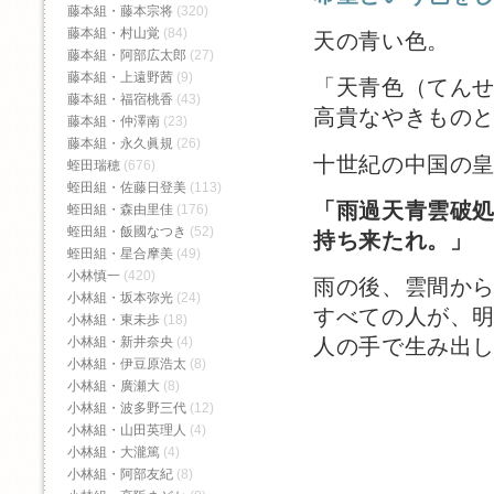
藤本組・藤本宗将
(320)
藤本組・村山覚
(84)
天の青い色。
藤本組・阿部広太郎
(27)
藤本組・上遠野茜
(9)
「天青色（てん
藤本組・福宿桃香‬
(43)
高貴なやきもの
藤本組・仲澤南
(23)
藤本組・永久眞規
(26)
十世紀の中国の
蛭田瑞穂
(676)
蛭田組・佐藤日登美
(113)
「雨過天青雲破処
蛭田組・森由里佳
(176)
蛭田組・飯國なつき
(52)
持ち来たれ。」
蛭田組・星合摩美
(49)
小林慎一
(420)
雨の後、雲間か
小林組・坂本弥光
(24)
すべての人が、
小林組・東未歩
(18)
小林組・新井奈央
(4)
人の手で生み出
小林組・伊豆原浩太
(8)
小林組・廣瀬大
(8)
小林組・波多野三代
(12)
小林組・山田英理人
(4)
小林組・大瀧篤
(4)
小林組・阿部友紀
(8)