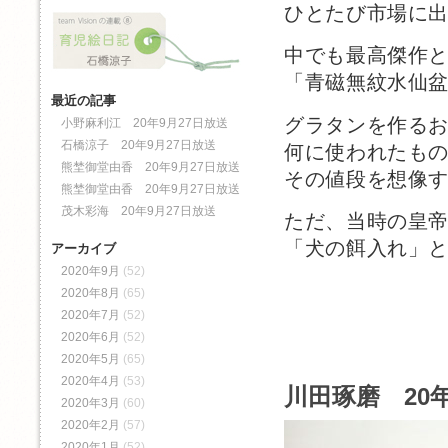
ひとたび市場に
中でも最高傑作
「青磁無紋水仙
最近の記事
グラタンを作る
小野麻利江 20年9月27日放送
石橋涼子 20年9月27日放送
何に使われたも
熊埜御堂由香 20年9月27日放送
その値段を想像
熊埜御堂由香 20年9月27日放送
茂木彩海 20年9月27日放送
ただ、当時の皇
「犬の餌入れ」
アーカイブ
2020年9月
(52)
2020年8月
(65)
2020年7月
(52)
2020年6月
(52)
2020年5月
(65)
2020年4月
(53)
川田琢磨 20年
2020年3月
(60)
2020年2月
(57)
2020年1月
(52)