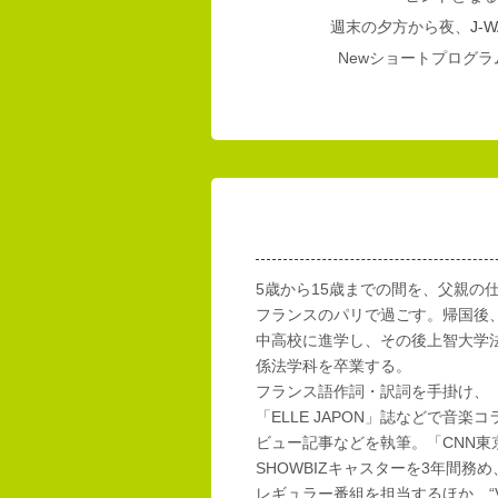
週末の夕方から夜、
J-W
Newショートプログラム
5歳から15歳までの間を、父親の
フランスのパリで過ごす。帰国後
中高校に進学し、その後上智大学
係法学科を卒業する。
フランス語作詞・訳詞を手掛け、「E
「ELLE JAPON」誌などで音楽
ビュー記事などを執筆。「CNN東
SHOWBIZキャスターを3年間務め
レギュラー番組を担当するほか、“Vi