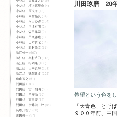
小林組・高阪まどか
(8)
川田琢磨 20年
小林組・檀上真里奈
(4)
小林組・原央海
(42)
小林組・四宮拓真
(34)
小林組・河田紗弥
(104)
小林組・得津有明
(2)
小林組・森田隼司
(2)
小林組・用丸雅也
(1)
小林組・山本貴宏
(34)
小林組・野村隆文
(32)
澁江俊一
(667)
澁江組・奥村広乃
(113)
澁江組・松岡康
(106)
澁江組・田中真輝
(101)
澁江組・磯部建多
(102)
道山智之
(61)
門田陽
(189)
門田組・宮田知明
(63)
希望という色を
門田組・岡安徹
(26)
門田組・高田麦
(12)
「天青色」と呼
門田組・伊藤健一郎
(86)
長谷川智子
(30)
９００年前、中
古田彰一
(57)