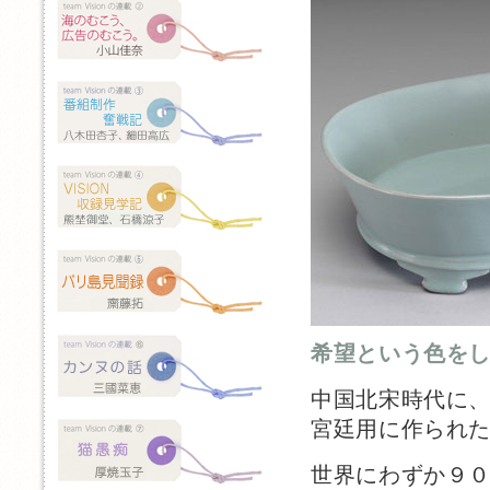
希望という色を
中国北宋時代に
宮廷用に作られ
世界にわずか９