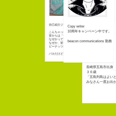
自己紹介ジェネレーターというサイトがある。試し
Copy writer
10周年キャンペーン中です。
こんちゃっ保持壮太郎っていいます。
皆からは「保持壮太郎ピーナッツ」って呼ばれてる
なぜかって言うと前にピーナッツを皆に一粒ずつあ
beacon communications 勤務
なぜか、皆は喜んでなかったけどね。
ピーナッツ最高！落花生なんて呼ぶなっつーの
バカだけどたぶんいいヤツだ。もっとこんな感じの
チームV
長崎県五島市出身
３６歳
「五島列島はよい
みなさん一度お出