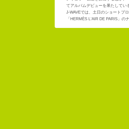
てアルバムデビューを果たしてい
J-WAVEでは、土日のショートプロ
「HERMÈS L‘AIR DE PAR