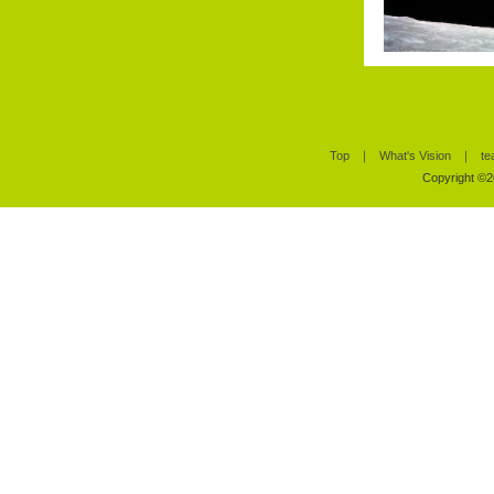
Top
｜
What's Vision
｜
te
Copyright ©20