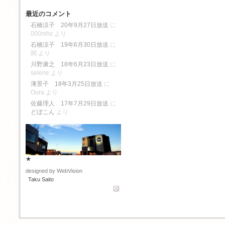
最近のコメント
石橋涼子 20年9月27日放送
に
000mhz
より
石橋涼子 19年6月30日放送
に
関
より
川野康之 18年6月23日放送
に
selene
より
薄景子 18年3月25日放送
に
Oura
より
佐藤理人 17年7月29日放送
に
どぼこん
より
★
designed by WebVision
Taku Saito