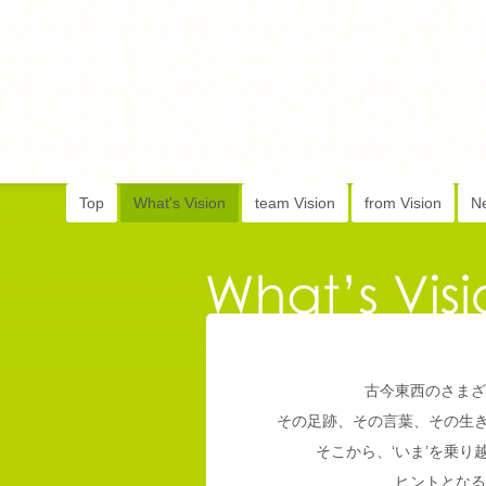
Top
What's Vision
team Vision
from Vision
N
古今東西のさまざ
その足跡、その言葉、その生
そこから、‘いま’を乗
ヒントとなる