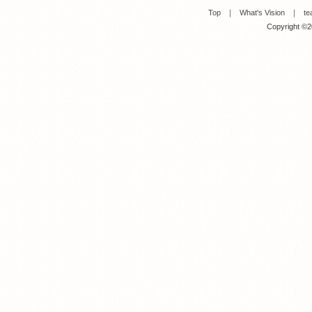
Top
｜
What's Vision
｜
te
Copyright ©20