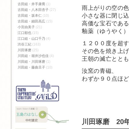
古田組・井手康喬
(1)
雨上がりの空の
古田組・八木田杏子
(27)
小さな器に閉じ
古田組・坂本仁
(10)
古田組・細田高広
(15)
高価な宝石であ
小宮由美子
(21)
釉薬（ゆうやく
江口順也
(15)
江口組・山口千乃
(4)
１２００度を超
渋谷三紀
(163)
その色を焼き上
川田琢磨
(25)
川田組・堀井沙也佳
(4)
王朝の滅亡とと
川田組・川田琢磨
(1)
川田組・藤曲旦子
(10)
汝窯の青磁、
わずか９０点ほ
川田琢磨 20年